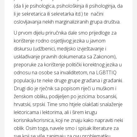
(da li je psihologica, psihološkinja ili psihologinja, da
li je sekretarica ili sekretarka itd.) te načini
oslovljavanja nekih marginaliziranih grupa društva.
U prvom dijelu priručnika dale smo prijedloge za
korištenje rodno osjetljivog jezika u javnom
diskursu (udžbenici, medijsko izvještavanje i
usklađivanje pravnih dokumenata sa Zakonom),
preporuke za korištenje politički korektnog jezika u
odnosu na osobe sa invaliditetom, na LGBTTIQ
populaciju te neke druge grupe građana i građanki.
Drugi dio je rječnik sa popisom riječi u muškom i
ženskom obliku, podijeljen po jezicima: bosanski,
hrvatski, srpski. Time smo htjele olakšati snalaženje
lektoricama i lektorima, ali i širem krugu
korisnika/korisnica, koji ne znaju kako napraviti neki
oblik. Osim toga, navele smo i spisak literature za
sve koji se više zanimaju za ovu problematiku.