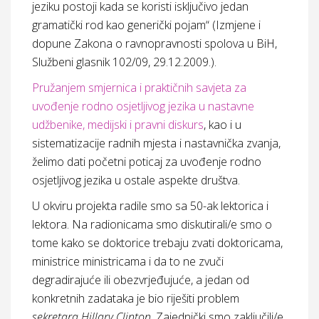
jeziku postoji kada se koristi isključivo jedan
gramatički rod kao generički pojam“ (Izmjene i
dopune Zakona o ravnopravnosti spolova u BiH,
Službeni glasnik 102/09, 29.12.2009.).
Pružanjem smjernica i praktičnih savjeta za
uvođenje rodno osjetljivog jezika u nastavne
udžbenike, medijski i pravni diskurs
, kao i u
sistematizacije radnih mjesta i nastavnička zvanja,
želimo dati početni poticaj za uvođenje rodno
osjetljivog jezika u ostale aspekte društva.
U okviru projekta radile smo sa 50-ak lektorica i
lektora. Na radionicama smo diskutirali/e smo o
tome kako se doktorice trebaju zvati doktoricama,
ministrice ministricama i da to ne zvuči
degradirajuće ili obezvrjeđujuće, a jedan od
konkretnih zadataka je bio riješiti problem
sekretara Hillary Clinton
. Zajednički smo zaključili/e