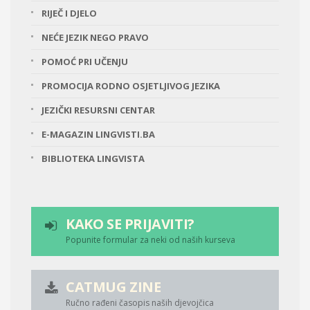
RIJEČ I DJELO
NEĆE JEZIK NEGO PRAVO
POMOĆ PRI UČENJU
PROMOCIJA RODNO OSJETLJIVOG JEZIKA
JEZIČKI RESURSNI CENTAR
E-MAGAZIN LINGVISTI.BA
BIBLIOTEKA LINGVISTA
KAKO SE PRIJAVITI?
Popunite formular za neki od naših kurseva
CATMUG ZINE
Ručno rađeni časopis naših djevojčica