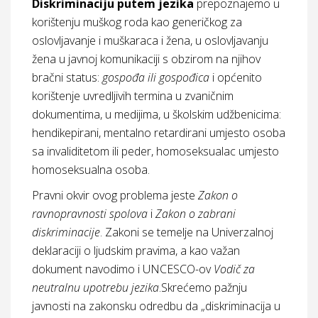
Diskriminaciju putem jezika
prepoznajemo u
korištenju muškog roda kao generičkog za
oslovljavanje i muškaraca i žena, u oslovljavanju
žena u javnoj komunikaciji s obzirom na njihov
bračni status:
gospođa ili gospođica
i općenito
korištenje uvredljivih termina u zvaničnim
dokumentima, u medijima, u školskim udžbenicima:
hendikepirani, mentalno retardirani umjesto osoba
sa invaliditetom ili peder, homoseksualac umjesto
homoseksualna osoba.
Pravni okvir ovog problema jeste
Zakon o
ravnopravnosti spolova
i
Zakon o zabrani
diskriminacije
. Zakoni se temelje na Univerzalnoj
deklaraciji o ljudskim pravima, a kao važan
dokument navodimo i UNCESCO-ov
Vodič za
neutralnu upotrebu jezika
.Skrećemo pažnju
javnosti na zakonsku odredbu da „diskriminacija u