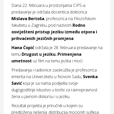
Dana 22. februara u prostorijama CIPS-a.
predavanje je održala docentica doktorica
Mislava Bertoša
, profesorica na Filozofskom
fakultetu u Zagrebu, pod nazivom
Rodno
osviješteni pristup jeziku između otpora i
prihvaćenih jezičnih promjena
.
Hana Ćopić
održala je 28. februara predavanje na
temu
Drugost u jeziku. Primenjena
umetnost
uz film na temu jezika i moći.
Predavanja i radionice zaokružila je profesorica
emerita na Univerzitetu u Novom Sadu,
Svenka
Savić
koja je sa nama podijelila svoje
dugogodišnje iskustvo u borbi za ravnopravnost
žena u javnom diskursu i u jeziku.
Rezultat projekta je priručnik u kojem su
predložena rješenja: distribucija mocionih sufiksa