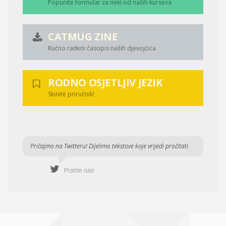
Popunite formular za neki od naših kurseva
CATMUG ZINE
Ručno rađeni časopis naših djevojčica
RODNO OSJETLJIV JEZIK
Skinite priručnik!
Pričajmo na Twitteru! Dijelimo tekstove koje vrijedi pročitati.
Pratite nas!