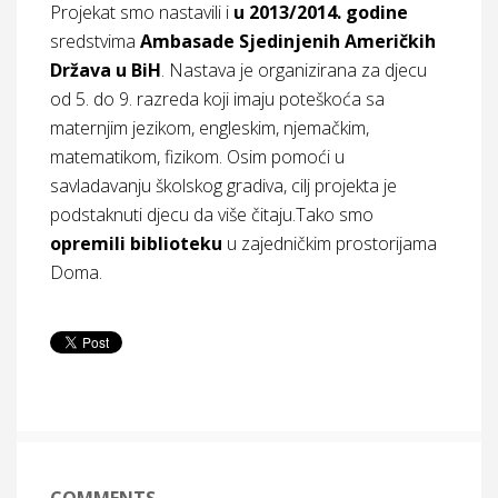
Projekat smo nastavili i
u 2013/2014. godine
sredstvima
Ambasade Sjedinjenih Američkih
Država u BiH
. Nastava je organizirana za
djecu
od 5. do 9. razreda koji imaju poteškoća sa
maternjim jezikom, engleskim, njemačkim,
matematikom, fizikom. Osim pomoći u
savladavanju školskog gradiva, cilj projekta je
podstaknuti djecu da više čitaju.Tako smo
opremili biblioteku
u zajedničkim prostorijama
Doma.