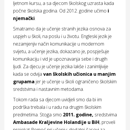
ljetnom kursu, a sa djecom školskog uzrasta kada
počne školska godina. Od 2012. godine učimo
i
njemački
.
Smatramo da je učenje stranih jezika osnova za
uspjeh u školi, na poslu i u životu. Engleski jezik je
nezamjenjiv način komunikacije u modernom
svijetu, a učenje jezika, dokazano je, pospješuje
komunikaciju i vid je upoznavanja sebe i drugih
ljudi. Za djecu je učenje jezika lakše i zanimljivije
kada se odvija
van školskih učionica u manjim
grupama
jer je učenje u školi ograničeno školskim
sredstvima i nastavnim metodama.
Tokom rada sa djecom uvidjeli smo da bi im
podrška trebala i u radu na drugim školskim
predmetima. Stoga smo
2011. godine,
sredstvima
Ambasade Kraljevine Holandije u BiH
, proveli
projekat Pomoć pri učenju: dodatni časovi za