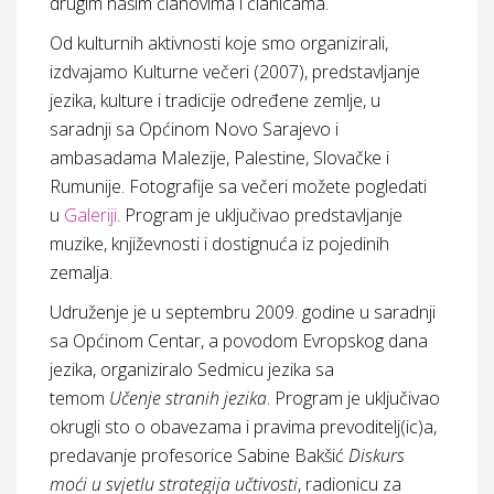
drugim našim članovima i članicama.
Od kulturnih aktivnosti koje smo organizirali,
izdvajamo
Kulturne večeri
(2007), predstavljanje
jezika, kulture i tradicije određene zemlje, u
saradnji sa Općinom Novo Sarajevo i
ambasadama Malezije, Palestine, Slovačke i
Rumunije. Fotografije sa večeri možete pogledati
u
Galeriji
. Program je uključivao predstavljanje
muzike, književnosti i dostignuća iz pojedinih
zemalja.
Udruženje je u septembru 2009. godine u saradnji
sa Općinom Centar, a povodom Evropskog dana
jezika, organiziralo
Sedmicu jezika sa
temom
Učenje stranih jezika
. Program je uključivao
okrugli sto o obavezama i pravima prevoditelj(ic)a,
predavanje profesorice Sabine Bakšić
Diskurs
moći u svjetlu strategija učtivosti
, radionicu za