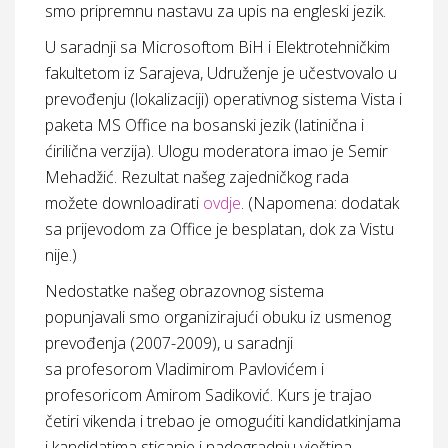
smo pripremnu nastavu za upis na engleski jezik.
U saradnji sa Microsoftom BiH i Elektrotehničkim
fakultetom iz Sarajeva, Udruženje je učestvovalo
u
prevođenju (lokalizaciji) operativnog sistema Vista i
paketa MS Office na bosanski jezik (latinična i
ćirilična verzija)
. Ulogu moderatora imao je Semir
Mehadžić. Rezultat našeg zajedničkog rada
možete downloadirati
ovdje
. (Napomena: dodatak
sa prijevodom za Office je besplatan, dok za Vistu
nije.)
Nedostatke našeg obrazovnog sistema
popunjavali smo organizirajući
obuku iz usmenog
prevođenja
(2007-2009), u saradnji
sa profesorom Vladimirom Pavlovićem i
profesoricom Amirom Sadiković. Kurs je trajao
četiri vikenda i trebao je omogućiti kandidatkinjama
i kandidatima sticanje i nadogradnju vještina