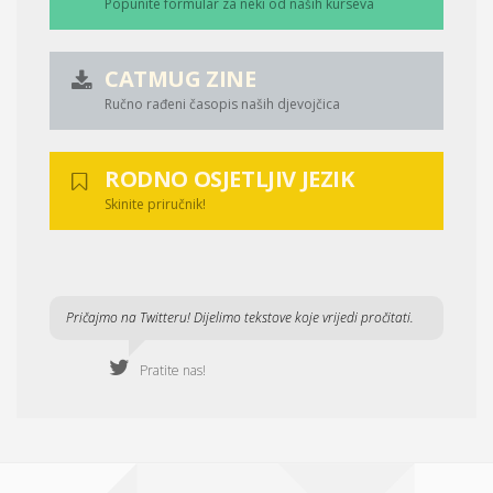
Popunite formular za neki od naših kurseva
CATMUG ZINE
Ručno rađeni časopis naših djevojčica
RODNO OSJETLJIV JEZIK
Skinite priručnik!
Pričajmo na Twitteru! Dijelimo tekstove koje vrijedi pročitati.
Pratite nas!