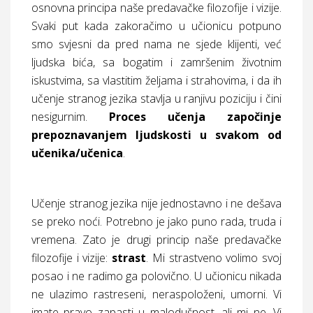
osnovna principa naše predavačke filozofije i vizije.
Svaki put kada zakoračimo u učionicu potpuno
smo svjesni da pred nama ne sjede klijenti, već
ljudska bića, sa bogatim i zamršenim životnim
iskustvima, sa vlastitim željama i strahovima, i da ih
učenje stranog jezika stavlja u ranjivu poziciju i čini
nesigurnim.
Proces učenja započinje
prepoznavanjem ljudskosti u svakom od
učenika/učenica
.
Učenje stranog jezika nije jednostavno i ne dešava
se preko noći. Potrebno je jako puno rada, truda i
vremena. Zato je drugi princip naše predavačke
filozofije i vizije:
strast
. Mi strastveno volimo svoj
posao i ne radimo ga polovično. U učionicu nikada
ne ulazimo rastreseni, neraspoloženi, umorni. Vi
imate pravo zapasti u malodušnost, ali mi ne. Vi