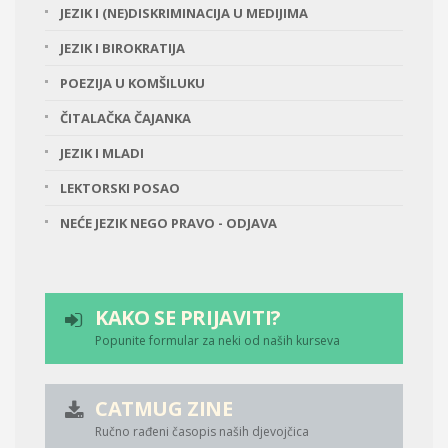
JEZIK I (NE)DISKRIMINACIJA U MEDIJIMA
JEZIK I BIROKRATIJA
POEZIJA U KOMŠILUKU
ČITALAČKA ČAJANKA
JEZIK I MLADI
LEKTORSKI POSAO
NEĆE JEZIK NEGO PRAVO - ODJAVA
KAKO SE PRIJAVITI?
Popunite formular za neki od naših kurseva
CATMUG ZINE
Ručno rađeni časopis naših djevojčica