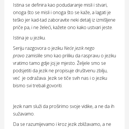
Istina se definira kao podudaranje misli i stvari,
onoga što se misli i onoga što se kaže, a lagati je
teško jer kad-tad zaboravite neki detalj iz izmišljene
priče pa, i ne želeći, kažete ono kako ustvari jeste.
Istina je u jeziku.
Seriju razgovora o jeziku
Neće jezik nego
pravo
zamislile smo kao priliku da raspravu o jeziku
vratimo tamo gdje joj je mjesto. Željele smo se
podsjetiti da jezik ne propisuje društvenu zbilju,
već je odražava. Jezik se tiče svih nas i o jeziku
bismo svi trebali govoriti.
Jezik nam služi da proširimo svoje vidike, a ne da ih
sužavamo.
Da se razumijevamo i kroz jezik zbližavamo, a ne