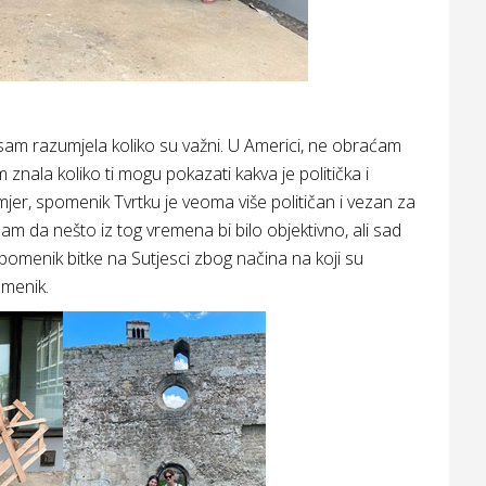
sam razumjela koliko su važni. U Americi, ne obraćam
znala koliko ti mogu pokazati kakva je politička i
mjer, spomenik Tvrtku je veoma više političan i vezan za
sam da nešto iz tog vremena bi bilo objektivno, ali sad
 spomenik bitke na Sutjesci zbog načina na koji su
pomenik.