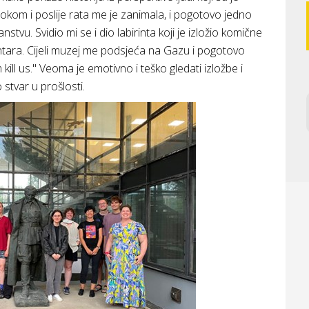
a tokom i poslije rata me je zanimala, i pogotovo jedno
nstvu. Svidio mi se i dio labirinta koji je izložio komične
entara. Cijeli muzej me podsjeća na Gazu i pogotovo
 kill us." Veoma je emotivno i teško gledati izložbe i
 stvar u prošlosti.