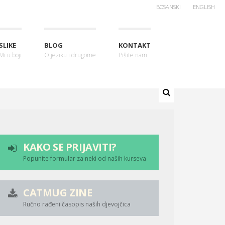
BOSANSKI
ENGLISH
SLIKE
BLOG
KONTAKT
Mi u boji
O jeziku i drugome
Pišite nam
KAKO SE PRIJAVITI?
Popunite formular za neki od naših kurseva
CATMUG ZINE
Ručno rađeni časopis naših djevojčica