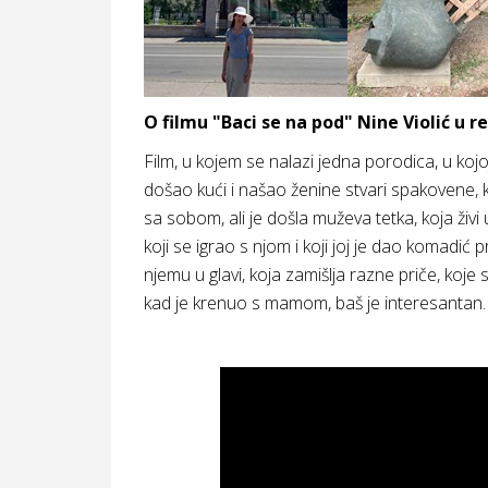
O filmu "Baci se na pod" Nine Violić u 
Film, u kojem se nalazi jedna porodica, u kojo
došao kući i našao ženine stvari spakovene, 
sa sobom, ali je došla muževa tetka, koja živi 
koji se igrao s njom i koji joj je dao komadić p
njemu u glavi, koja zamišlja razne priče, koje 
kad je krenuo s mamom, baš je interesantan.