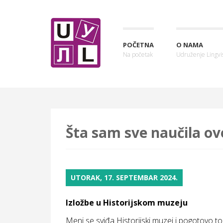
POČETNA
O NAMA
Na početak
Udruženje Lingvis
Šta sam sve naučila ov
UTORAK, 17. SEPTEMBAR 2024.
Izložbe u Historijskom muzeju
Meni se sviđa Historijski muzej i pogotovo to k