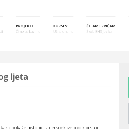
PROJEKTI
KURSEVI
ČITAM I PRIČAM
ti
Čime se bavimo
Učite s nama
Škola BHS jezika
og ljeta
ako pokaže historiju iz perspektive ljudi koji su je