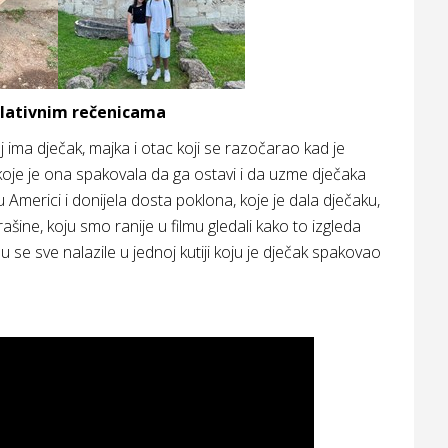
relativnim rečenicama
j ima dječak, majka i otac koji se razočarao kad je
koje je ona spakovala da ga ostavi i da uzme dječaka
u Americi i donijela dosta poklona, koje je dala dječaku,
rašine, koju smo ranije u filmu gledali kako to izgleda
su se sve nalazile u jednoj kutiji koju je dječak spakovao