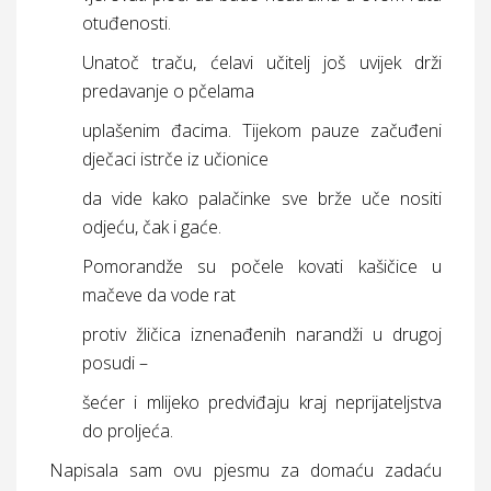
otuđenosti.
Unatoč traču, ćelavi učitelj još uvijek drži
predavanje o pčelama
uplašenim đacima. Tijekom pauze začuđeni
dječaci istrče iz učionice
da vide kako palačinke sve brže uče nositi
odjeću, čak i gaće.
Pomorandže su počele kovati kašičice u
mačeve da vode rat
protiv žličica iznenađenih narandži u drugoj
posudi –
šećer i mlijeko predviđaju kraj neprijateljstva
do proljeća.
Napisala sam ovu pjesmu za domaću zadaću