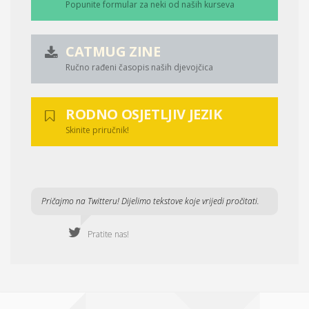
Popunite formular za neki od naših kurseva
CATMUG ZINE
Ručno rađeni časopis naših djevojčica
RODNO OSJETLJIV JEZIK
Skinite priručnik!
Pričajmo na Twitteru! Dijelimo tekstove koje vrijedi pročitati.
Pratite nas!