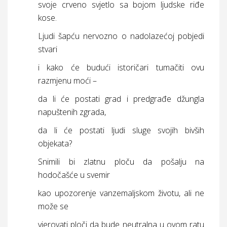
svoje crveno svjetlo sa bojom ljudske riđe
kose.
Ljudi šapću nervozno o nadolazećoj pobjedi
stvari
i kako će budući istoričari tumačiti ovu
razmjenu moći –
da li će postati grad i predgrađe džungla
napuštenih zgrada,
da li će postati ljudi sluge svojih bivših
objekata?
Snimili bi zlatnu ploču da pošalju na
hodočašće u svemir
kao upozorenje vanzemaljskom životu, ali ne
može se
vjerovati ploči da bude neutralna u ovom ratu