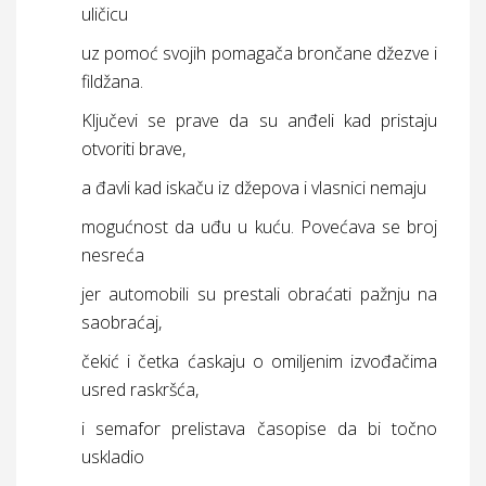
uličicu
uz pomoć svojih pomagača brončane džezve i
fildžana.
Ključevi se prave da su anđeli kad pristaju
otvoriti brave,
a đavli kad iskaču iz džepova i vlasnici nemaju
mogućnost da uđu u kuću. Povećava se broj
nesreća
jer automobili su prestali obraćati pažnju na
saobraćaj,
čekić i četka ćaskaju o omiljenim izvođačima
usred raskršća,
i semafor prelistava časopise da bi točno
uskladio