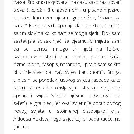
nakon što smo razgovarali na času kako razlikovati
slova č, ć, dž, i đ u govornom i u pisanom jeziku,
koristeći kao uzor pjesmu grupe Žen, “Slavenska
bajka.” Kako se vidi, upotrijebila sam što više riječi
sa tim slovima koliko sam se mogla sjetiti. Dok sam
sastavljala spisak riječi za pjesmu, primijetila sam
da se odnosi mnogo tih riječi na fizičke,
svakodnevne stvari (npr. smeće, đumbir, čaša,
čizme, ploča, časopis, narandža) i pitala sam se što
bi učinile stvari da imaju svijest i autonomiju. Stoga,
u pjesmi se poredak ljudskog svijeta raspada kako
stvari samostalno oživljavaju i stvaraju svoj novi
apsurdni svijet. Naslov pjesme (“Divanov novi
svijet”) je igra riječi, jer ovaj svijet nije poput divnog
novog svijeta u istoimenoj distopijskoj knjizi
Aldousa Huxleya nego svijet koji pripada kauču, ne
ljudima.