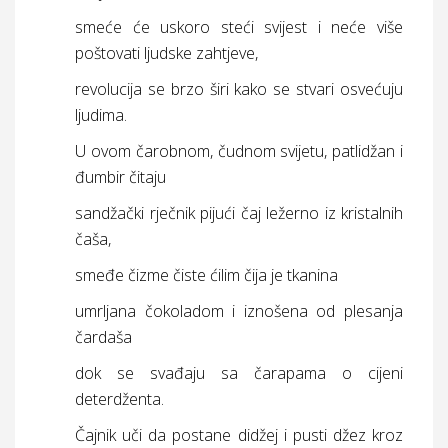
smeće će uskoro steći svijest i neće više
poštovati ljudske zahtjeve,
revolucija se brzo širi kako se stvari osvećuju
ljudima.
U ovom čarobnom, čudnom svijetu, patlidžan i
đumbir čitaju
sandžački rječnik pijući čaj ležerno iz kristalnih
čaša,
smeđe čizme čiste ćilim čija je tkanina
umrljana čokoladom i iznošena od plesanja
čardaša
dok se svađaju sa čarapama o cijeni
deterdženta.
Čajnik uči da postane didžej i pusti džez kroz