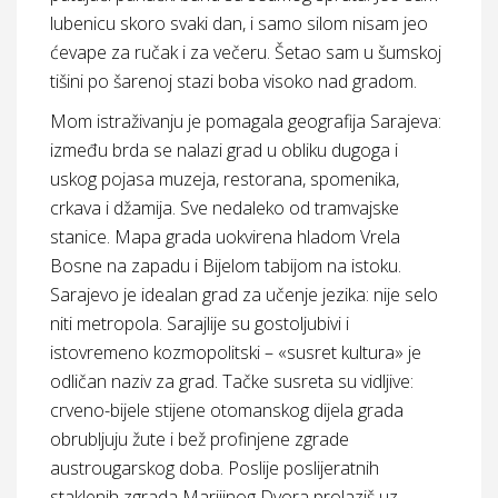
lubenicu skoro svaki dan, i samo silom nisam jeo
ćevape za ručak i za večeru. Šetao sam u šumskoj
tišini po šarenoj stazi boba visoko nad gradom.
Mom istraživanju je pomagala geografija Sarajeva:
između brda se nalazi grad u obliku dugoga i
uskog pojasa muzeja, restorana, spomenika,
crkava i džamija. Sve nedaleko od tramvajske
stanice. Mapa grada uokvirena hladom Vrela
Bosne na zapadu i Bijelom tabijom na istoku.
Sarajevo je idealan grad za učenje jezika: nije selo
niti metropola. Sarajlije su gostoljubivi i
istovremeno kozmopolitski – «susret kultura» je
odličan naziv za grad. Tačke susreta su vidljive:
crveno-bijele stijene otomanskog dijela grada
obrubljuju žute i bež profinjene zgrade
austrougarskog doba. Poslije poslijeratnih
staklenih zgrada Marijinog Dvora prolaziš uz