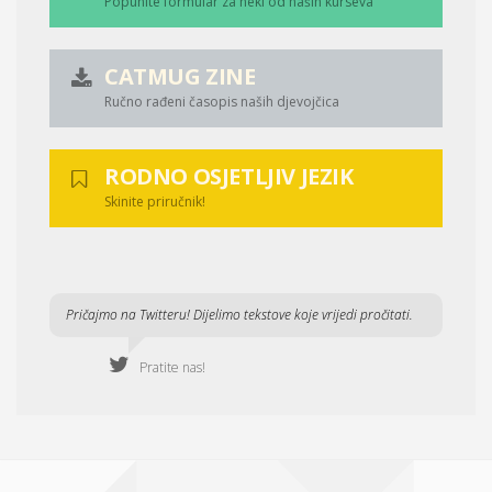
Popunite formular za neki od naših kurseva
CATMUG ZINE
Ručno rađeni časopis naših djevojčica
RODNO OSJETLJIV JEZIK
Skinite priručnik!
Pričajmo na Twitteru! Dijelimo tekstove koje vrijedi pročitati.
Pratite nas!