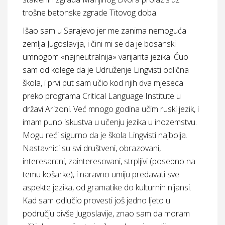
trošne betonske zgrade Titovog doba.
Išao sam u Sarajevo jer me zanima nemoguća
zemlja Jugoslavija, i čini mi se da je bosanski
umnogom «najneutralnija» varijanta jezika. Čuo
sam od kolege da je Udruženje Lingvisti odlična
škola, i prvi put sam učio kod njih dva mjeseca
preko programa Critical Language Institute u
državi Arizoni. Već mnogo godina učim ruski jezik, i
imam puno iskustva u učenju jezika u inozemstvu.
Mogu reći sigurno da je škola Lingvisti najbolja.
Nastavnici su svi društveni, obrazovani,
interesantni, zainteresovani, strpljivi (posebno na
temu košarke), i naravno umiju predavati sve
aspekte jezika, od gramatike do kulturnih nijansi.
Kad sam odlučio provesti još jedno ljeto u
području bivše Jugoslavije, znao sam da moram