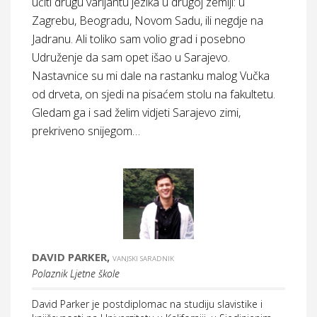
učiti drugu varijantu jezika u drugoj zemlji: u
Zagrebu, Beogradu, Novom Sadu, ili negdje na
Jadranu. Ali toliko sam volio grad i posebno
Udruženje da sam opet išao u Sarajevo.
Nastavnice su mi dale na rastanku malog Vučka
od drveta, on sjedi na pisaćem stolu na fakultetu.
Gledam ga i sad želim vidjeti Sarajevo zimi,
prekriveno snijegom…
DAVID PARKER,
VANJSKI SARADNIK
Polaznik Ljetne škole
David Parker je postdiplomac na studiju slavistike i