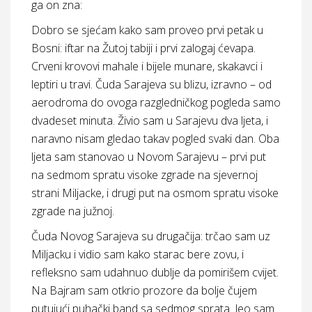
ga on zna:
Dobro se sjećam kako sam proveo prvi petak u
Bosni: iftar na Žutoj tabiji i prvi zalogaj ćevapa.
Crveni krovovi mahale i bijele munare, skakavci i
leptiri u travi. Čuda Sarajeva su blizu, izravno – od
aerodroma do ovoga razgledničkog pogleda samo
dvadeset minuta. Živio sam u Sarajevu dva ljeta, i
naravno nisam gledao takav pogled svaki dan. Oba
ljeta sam stanovao u Novom Sarajevu – prvi put
na sedmom spratu visoke zgrade na sjevernoj
strani Miljacke, i drugi put na osmom spratu visoke
zgrade na južnoj.
Čuda Novog Sarajeva su drugačija: trčao sam uz
Miljacku i vidio sam kako starac bere zovu, i
refleksno sam udahnuo dublje da pomirišem cvijet.
Na Bajram sam otkrio prozore da bolje čujem
putujući puhački band sa sedmog sprata. Jeo sam