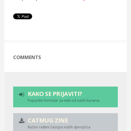
COMMENTS
KAKO SE PRIJAVITI?
Popunite formular za neki od naših kurseva
CATMUG ZINE
Ručno rađeni časopis naših djevojčica