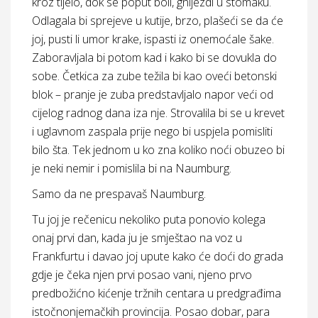
kroz tijelo, dok se poput boli, gnijezdi u stomaku.
Odlagala bi sprejeve u kutije, brzo, plašeći se da će
joj, pusti li umor krake, ispasti iz onemoćale šake.
Zaboravljala bi potom kad i kako bi se dovukla do
sobe. Četkica za zube težila bi kao oveći betonski
blok – pranje je zuba predstavljalo napor veći od
cijelog radnog dana iza nje. Strovalila bi se u krevet
i uglavnom zaspala prije nego bi uspjela pomisliti
bilo šta. Tek jednom u ko zna koliko noći obuzeo bi
je neki nemir i pomislila bi na Naumburg.
Samo da ne prespavaš Naumburg.
Tu joj je rečenicu nekoliko puta ponovio kolega
onaj prvi dan, kada ju je smještao na voz u
Frankfurtu i davao joj upute kako će doći do grada
gdje je čeka njen prvi posao vani, njeno prvo
predbožićno kićenje tržnih centara u predgrađima
istočnonjemačkih provincija. Posao dobar, para