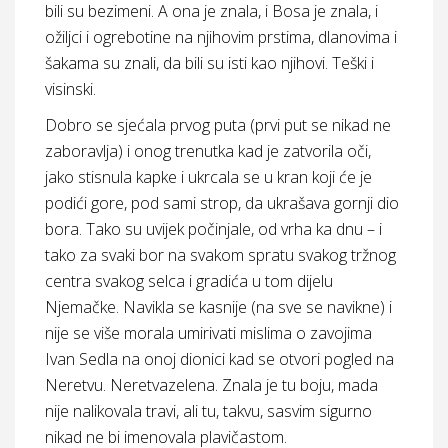
bili su bezimeni. A ona je znala, i Bosa je znala, i
ožiljci i ogrebotine na njihovim prstima, dlanovima i
šakama su znali, da bili su isti kao njihovi. Teški i
visinski.
Dobro se sjećala prvog puta (prvi put se nikad ne
zaboravlja) i onog trenutka kad je zatvorila oči,
jako stisnula kapke i ukrcala se u kran koji će je
podići gore, pod sami strop, da ukrašava gornji dio
bora. Tako su uvijek počinjale, od vrha ka dnu – i
tako za svaki bor na svakom spratu svakog tržnog
centra svakog selca i gradića u tom dijelu
Njemačke. Navikla se kasnije (na sve se navikne) i
nije se više morala umirivati mislima o zavojima
Ivan Sedla na onoj dionici kad se otvori pogled na
Neretvu. Neretvazelena. Znala je tu boju, mada
nije nalikovala travi, ali tu, takvu, sasvim sigurno
nikad ne bi imenovala plavičastom.