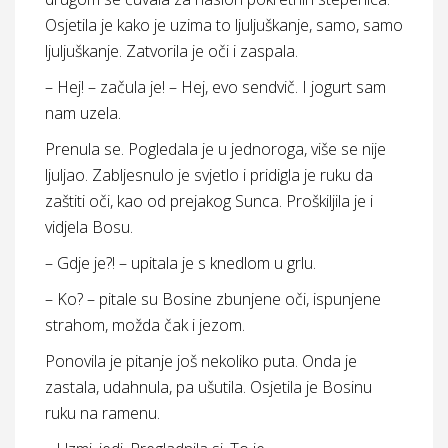
Osjetila je kako je uzima to ljuljuškanje, samo, samo
ljuljuškanje. Zatvorila je oči i zaspala.
– Hej! – začula je! – Hej, evo sendvič. I jogurt sam
nam uzela.
Prenula se. Pogledala je u jednoroga, više se nije
ljuljao. Zabljesnulo je svjetlo i pridigla je ruku da
zaštiti oči, kao od prejakog Sunca. Proškiljila je i
vidjela Bosu.
– Gdje je?! – upitala je s knedlom u grlu.
– Ko? – pitale su Bosine zbunjene oči, ispunjene
strahom, možda čak i jezom.
Ponovila je pitanje još nekoliko puta. Onda je
zastala, udahnula, pa ušutila. Osjetila je Bosinu
ruku na ramenu.