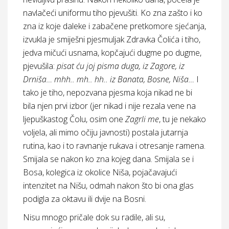
navlačeći uniformu tiho pjevušiti. Ko zna zašto i ko
zna iz koje daleke i zabačene pretkomore sjećanja,
izvukla je smiješni pjesmuljak Zdravka Čolića i tiho,
jedva mičući usnama, kopčajući dugme po dugme,
pjevušila:
pisat ću joj pisma duga, iz Zagore, iz
Drniša… mhh.. mh.. hh.. iz Banata, Bosne, Niša…
I
tako je tiho, nepozvana pjesma koja nikad ne bi
bila njen prvi izbor (jer nikad i nije rezala vene na
ljepuškastog Čolu, osim one
Zagrli
me
, tu je nekako
voljela, ali mimo očiju javnosti) postala jutarnja
rutina, kao i to ravnanje rukava i otresanje ramena.
Smijala se nakon ko zna kojeg dana. Smijala se i
Bosa, kolegica iz okolice Niša, pojačavajući
intenzitet na Nišu, odmah nakon što bi ona glas
podigla za oktavu ili dvije na Bosni.
Nisu mnogo pričale dok su radile, ali su,