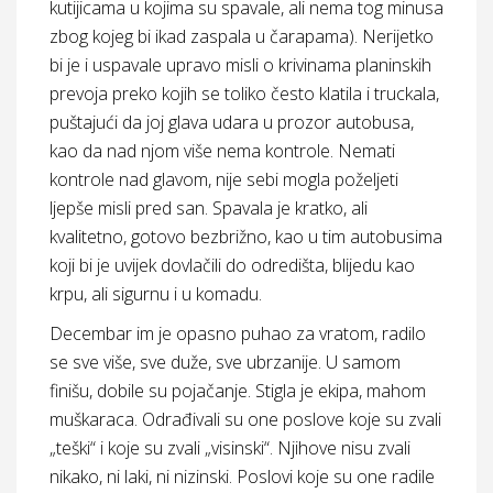
kutijicama u kojima su spavale, ali nema tog minusa
zbog kojeg bi ikad zaspala u čarapama). Nerijetko
bi je i uspavale upravo misli o krivinama planinskih
prevoja preko kojih se toliko često klatila i truckala,
puštajući da joj glava udara u prozor autobusa,
kao da nad njom više nema kontrole. Nemati
kontrole nad glavom, nije sebi mogla poželjeti
ljepše misli pred san. Spavala je kratko, ali
kvalitetno, gotovo bezbrižno, kao u tim autobusima
koji bi je uvijek dovlačili do odredišta, blijedu kao
krpu, ali sigurnu i u komadu.
Decembar im je opasno puhao za vratom, radilo
se sve više, sve duže, sve ubrzanije. U samom
finišu, dobile su pojačanje. Stigla je ekipa, mahom
muškaraca. Odrađivali su one poslove koje su zvali
„teški“ i koje su zvali „visinski“. Njihove nisu zvali
nikako, ni laki, ni nizinski. Poslovi koje su one radile