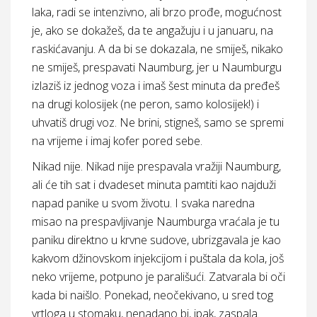
laka, radi se intenzivno, ali brzo prođe, mogućnost
je, ako se dokažeš, da te angažuju i u januaru, na
raskićavanju. A da bi se dokazala, ne smiješ, nikako
ne smiješ, prespavati Naumburg, jer u Naumburgu
izlaziš iz jednog voza i imaš šest minuta da pređeš
na drugi kolosijek (ne peron, samo kolosijek!) i
uhvatiš drugi voz. Ne brini, stigneš, samo se spremi
na vrijeme i imaj kofer pored sebe.
Nikad nije. Nikad nije prespavala vražiji Naumburg,
ali će tih sat i dvadeset minuta pamtiti kao najduži
napad panike u svom životu. I svaka naredna
misao na prespavljivanje Naumburga vraćala je tu
paniku direktno u krvne sudove, ubrizgavala je kao
kakvom džinovskom injekcijom i puštala da kola, još
neko vrijeme, potpuno je parališući. Zatvarala bi oči
kada bi naišlo. Ponekad, neočekivano, u sred tog
vrtloga u stomaku, nenadano bi, ipak, zaspala.