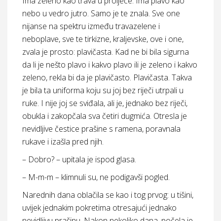
Ima zeleno kao trava u proljeće. Ima plavo kao
nebo u vedro jutro. Samo je te znala. Sve one
nijanse na spektru između travazelene i
neboplave, sve te tirkizne, kraljevske, ove i one,
zvala je prosto: plavičasta. Kad ne bi bila sigurna
da li je nešto plavo i kakvo plavo ili je zeleno i kakvo
zeleno, rekla bi da je plavičasto. Plavičasta. Takva
je bila ta uniforma koju su joj bez riječi utrpali u
ruke. I nije joj se sviđala, ali je, jednako bez riječi,
obukla i zakopčala sva četiri dugmića. Otresla je
nevidljive čestice prašine s ramena, poravnala
rukave i izašla pred njih.
– Dobro? – upitala je ispod glasa.
– M-m-m – klimnuli su, ne podigavši pogled.
Narednih dana oblačila se kao i tog prvog: u tišini,
uvijek jednakim pokretima otresajući jednako
nevidljivu prašinu. Nakon nekoliko dana, počela je