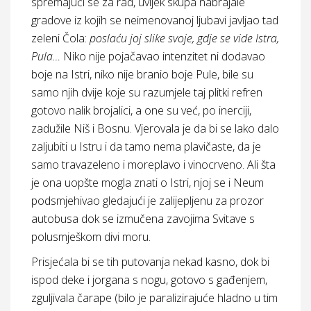
spremajući se za rad, uvijek skupa nabrajale
gradove iz kojih se neimenovanoj ljubavi javljao tad
zeleni Čola:
poslaću joj slike svoje, gdje se vide Istra,
Pula…
Niko nije pojačavao intenzitet ni dodavao
boje na Istri, niko nije branio boje Pule, bile su
samo njih dvije koje su razumjele taj plitki refren
gotovo nalik brojalici, a one su već, po inerciji,
zadužile Niš i Bosnu. Vjerovala je da bi se lako dalo
zaljubiti u Istru i da tamo nema plavičaste, da je
samo travazeleno i moreplavo i vinocrveno. Ali šta
je ona uopšte mogla znati o Istri, njoj se i Neum
podsmjehivao gledajući je zalijepljenu za prozor
autobusa dok se izmučena zavojima Svitave s
polusmješkom divi moru.
Prisjećala bi se tih putovanja nekad kasno, dok bi
ispod deke i jorgana s nogu, gotovo s gađenjem,
zguljivala čarape (bilo je paralizirajuće hladno u tim