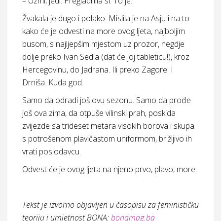
– Uzmi, jedi. Pregladnila si. To je.
Žvakala je dugo i polako. Mislila je na Asju i na to
kako će je odvesti na more ovog ljeta, najboljim
busom, s najljepšim mjestom uz prozor, negdje
dolje preko Ivan Sedla (dat će joj tableticu!), kroz
Hercegovinu, do Jadrana. Ili preko Zagore. I
Drniša. Kuda god.
Samo da odradi još ovu sezonu. Samo da prođe
još ova zima, da otpuše vilinski prah, poskida
zvijezde sa trideset metara visokih borova i skupa
s potrošenom plavičastom uniformom, brižljivo ih
vrati poslodavcu.
Odvest će je ovog ljeta na njeno prvo, plavo, more.
Tekst je izvorno objavljen u časopisu za feminističku
teoriju i umjetnost BONA:
bonamag.ba