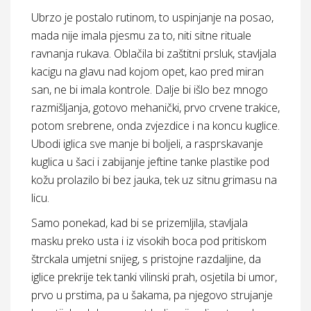
Ubrzo je postalo rutinom, to uspinjanje na posao,
mada nije imala pjesmu za to, niti sitne rituale
ravnanja rukava. Oblačila bi zaštitni prsluk, stavljala
kacigu na glavu nad kojom opet, kao pred miran
san, ne bi imala kontrole. Dalje bi išlo bez mnogo
razmišljanja, gotovo mehanički, prvo crvene trakice,
potom srebrene, onda zvjezdice i na koncu kuglice.
Ubodi iglica sve manje bi boljeli, a rasprskavanje
kuglica u šaci i zabijanje jeftine tanke plastike pod
kožu prolazilo bi bez jauka, tek uz sitnu grimasu na
licu.
Samo ponekad, kad bi se prizemljila, stavljala
masku preko usta i iz visokih boca pod pritiskom
štrckala umjetni snijeg, s pristojne razdaljine, da
iglice prekrije tek tanki vilinski prah, osjetila bi umor,
prvo u prstima, pa u šakama, pa njegovo strujanje