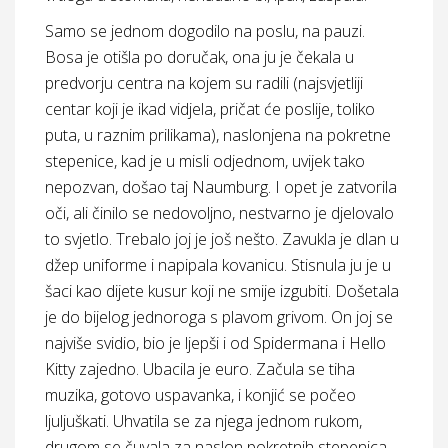
Samo se jednom dogodilo na poslu, na pauzi.
Bosa je otišla po doručak, ona ju je čekala u
predvorju centra na kojem su radili (najsvjetliji
centar koji je ikad vidjela, pričat će poslije, toliko
puta, u raznim prilikama), naslonjena na pokretne
stepenice, kad je u misli odjednom, uvijek tako
nepozvan, došao taj Naumburg. I opet je zatvorila
oči, ali činilo se nedovoljno, nestvarno je djelovalo
to svjetlo. Trebalo joj je još nešto. Zavukla je dlan u
džep uniforme i napipala kovanicu. Stisnula ju je u
šaci kao dijete kusur koji ne smije izgubiti. Došetala
je do bijelog jednoroga s plavom grivom. On joj se
najviše svidio, bio je ljepši i od Spidermana i Hello
Kitty zajedno. Ubacila je euro. Začula se tiha
muzika, gotovo uspavanka, i konjić se počeo
ljuljuškati. Uhvatila se za njega jednom rukom,
drugom se čuvala za naslon pokretnih stepenica.