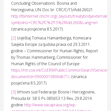
Concluding Observations: Bosnia and
Herzegovina, UN Doc br. CRC/C/15/Add.26021
http://tbinternet.ohchr.org/_layouts/treatybodyexternal
symbolno=CRC%2fC%2f15%2fAdd.260&Lang=en
(stranica posjećena 8.5.2017).
[2]
Izvještaj Tomasa Hamamberga, Komesara
Savjeta Evrope za ljudska prava od 29.3.2011.
godine – Commissioner for Human Rights, Report
by Thomas Hammarberg, Commissioner for
Human Rights of the Council of Europe
https://rm.coe.int/CoERMPublicCommonSearchServices
documentId=09000016806db71c
(stranica
posjećena 8.5.2017).
[3]
Vrhovni sud Federacije Bosne i Hercegovine,
Presuda br. 58 0 Ps 085653 13 Rev, 29.8.2014.
godine
http://www.vasaprava.org/wp-