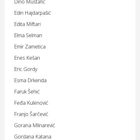
Dino Mustafić
Edin Hajdarpašić
Edita Miftari
Elma Selman
Emir Zametica
Enes Kešan
Eric Gordy
Esma Drkenda
Faruk Šehić
Feđa Kulenović
Franjo Šarčević
Gorana Mlinarević
Gordana Katana