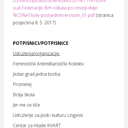
content/uploads/downloads/2014/11/Vrhovni-
sud-Federacije-BiH-odluka-po-reviziji-dvije-
%C5%A1kole-pod-jednim-krovom_01.pdf
(stranica
posjećena 8. 5. 2017).
POTPISNICI/POTPISNICE
Udruženja/organizacije:
Feministički Antimilitaristički Kolektiv
Jedan grad jedna borba
Prometej
Bolja škola
Jer me se tiče
Udruženje za jezik i kulturu Lingvisti
Centar za mlade KVART