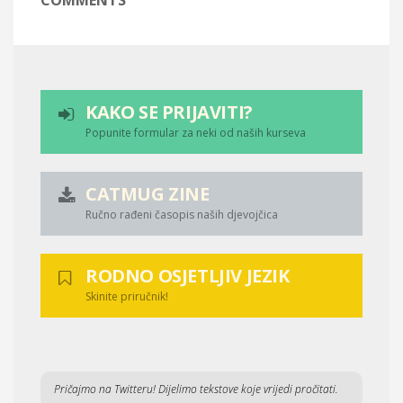
COMMENTS
KAKO SE PRIJAVITI?
Popunite formular za neki od naših kurseva
CATMUG ZINE
Ručno rađeni časopis naših djevojčica
RODNO OSJETLJIV JEZIK
Skinite priručnik!
Pričajmo na Twitteru! Dijelimo tekstove koje vrijedi pročitati.