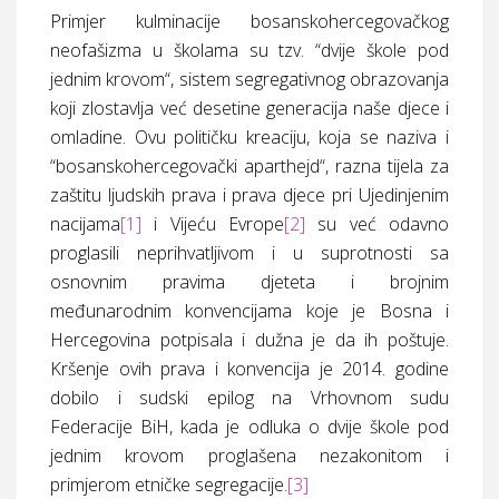
Primjer kulminacije bosanskohercegovačkog
neofašizma u školama su tzv. “dvije škole pod
jednim krovom“, sistem segregativnog obrazovanja
koji zlostavlja već desetine generacija naše djece i
omladine. Ovu političku kreaciju, koja se naziva i
“bosanskohercegovački aparthejd“, razna tijela za
zaštitu ljudskih prava i prava djece pri Ujedinjenim
nacijama
[1]
i Vijeću Evrope
[2]
su već odavno
proglasili neprihvatljivom i u suprotnosti sa
osnovnim pravima djeteta i brojnim
međunarodnim konvencijama koje je Bosna i
Hercegovina potpisala i dužna je da ih poštuje.
Kršenje ovih prava i konvencija je 2014. godine
dobilo i sudski epilog na Vrhovnom sudu
Federacije BiH, kada je odluka o dvije škole pod
jednim krovom proglašena nezakonitom i
primjerom etničke segregacije.
[3]