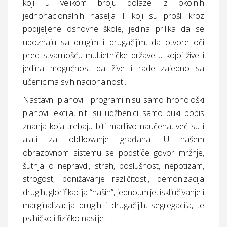
koji u velikom broju dolaze iz okolnih
jednonacionalnih naselja ili koji su prošli kroz
podijeljene osnovne škole, jedina prilika da se
upoznaju sa drugim i drugačijim, da otvore oči
pred stvarnošću multietničke države u kojoj žive i
jedina mogućnost da žive i rade zajedno sa
učenicima svih nacionalnosti.
Nastavni planovi i programi nisu samo hronološki
planovi lekcija, niti su udžbenici samo puki popis
znanja koja trebaju biti marljivo naučena, već su i
alati za oblikovanje građana. U našem
obrazovnom sistemu se podstiče govor mržnje,
šutnja o nepravdi, strah, poslušnost, nepotizam,
strogost, ponižavanje različitosti, demonizacija
drugih, glorifikacija “naših”, jednoumlje, isključivanje i
marginalizacija drugih i drugačijih, segregacija, te
psihičko i fizičko nasilje.