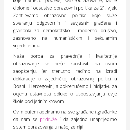
koje nameću podjele, kvazi-obrazovanje, lažne
diplome i odsustvo obrazovnih politika za 21. vijek.
Zahtijevamo obrazovne politike koje služe
stvaranju odgovornih i savjesnih građana i
građanki za demokratsko i moderno društvo,
zasnovano na humanističkim i sekularnim
vrijednostima.
Naša borba za pravednije i kvalitetnije
obrazovanje se neće zaustaviti na ovom
saopštenju, jer trenutno radimo na izradi
deklaracije o zajedničkoj obrazovnoj politici u
Bosni i Hercegovini, a pokrenućemo i inicijativu za
ocjenu ustavnosti odluke o uspostavljanju dvije
škole pod jednim krovom.
Ovim putem apeliramo na sve građane i građanke
da nam se
pridruže
i da zajedno unaprijedimo
sistem obrazovanja u našoj zemlji!