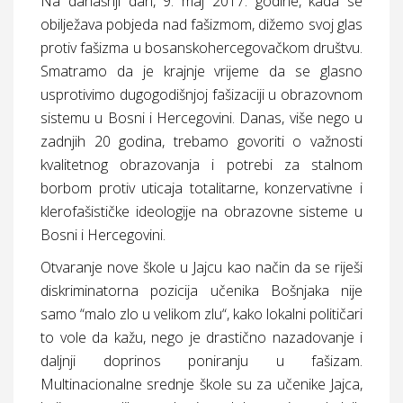
Na današnji dan, 9. maj 2017. godine, kada se
obilježava pobjeda nad fašizmom, dižemo svoj glas
protiv fašizma u bosanskohercegovačkom društvu.
Smatramo da je krajnje vrijeme da se glasno
usprotivimo dugogodišnjoj fašizaciji u obrazovnom
sistemu u Bosni i Hercegovini. Danas, više nego u
zadnjih 20 godina, trebamo govoriti o važnosti
kvalitetnog obrazovanja i potrebi za stalnom
borbom protiv uticaja totalitarne, konzervativne i
klerofašističke ideologije na obrazovne sisteme u
Bosni i Hercegovini.
Otvaranje nove škole u Jajcu kao način da se riješi
diskriminatorna pozicija učenika Bošnjaka nije
samo “malo zlo u velikom zlu“, kako lokalni političari
to vole da kažu, nego je drastično nazadovanje i
daljnji doprinos poniranju u fašizam.
Multinacionalne srednje škole su za učenike Jajca,