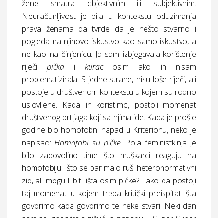
žene smatra objektivnim ili subjektivnim.
Neuračunljivost je bila u kontekstu oduzimanja
prava ženama da tvrde da je nešto stvarno i
pogleda na njihovo iskustvo kao samo iskustvo, a
ne kao na činjenicu. Ja sam izbjegavala korištenje
riječi
pička
i
kurac
osim ako ih nisam
problematizirala. S jedne strane, nisu loše riječi, ali
postoje u društvenom kontekstu u kojem su rodno
uslovljene. Kada ih koristimo, postoji momenat
društvenog prtljaga koji sa njima ide. Kada je prošle
godine bio homofobni napad u Kriterionu, neko je
napisao:
Homofobi su pičke
. Pola feministkinja je
bilo zadovoljno time što muškarci reaguju na
homofobiju i što se bar malo ruši heteronormativni
zid, ali mogu li biti išta osim
pičke
? Tako da postoji
taj momenat u kojem treba kritički preispitati šta
govorimo kada govorimo te neke stvari. Neki dan