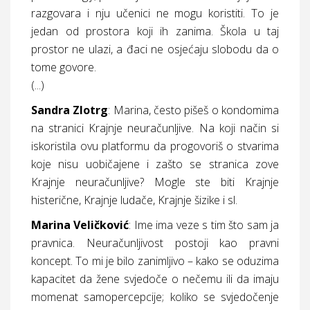
razgovara i nju učenici ne mogu koristiti. To je
jedan od prostora koji ih zanima. Škola u taj
prostor ne ulazi, a đaci ne osjećaju slobodu da o
tome govore.
(...)
Sandra Zlotrg
:
Marina, često pišeš o kondomima
na stranici Krajnje neuračunljive. Na koji način si
iskoristila ovu platformu da progovoriš o stvarima
koje nisu uobičajene i zašto se stranica zove
Krajnje neuračunljive
? Mogle ste biti
Krajnje
histerične
,
Krajnje ludače
,
Krajnje šizike
i sl.
Marina Veličković
:
Ime ima veze s tim što sam ja
pravnica. Neuračunljivost postoji kao pravni
koncept. To mi je bilo zanimljivo – kako se oduzima
kapacitet da žene svjedoče o nečemu ili da imaju
momenat samopercepcije; koliko se svjedočenje