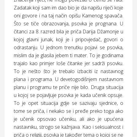
Zadatak koji sam im dao bio je da napišu riječi koje
oni govore i na taj način opišu Kamenog spavača.
Što se tiče obrazovanja, psovka je prognana. U
čitanci za 8. razred bila je priča Darija Džamonje u
kojoj glavni junak, koji je i pripovjedač, govori o
odrastanju. U jednom trenutku pojavi se psovka,
mislim da je glasila jebem ti mater. To je godinama
trajalo kao primjer loše čitanke jer sadrži psovku.
To je nešto što je trebalo izbaciti iz nastavnog
plana i programa. U devetogodišnjem nastavnom
planu i programu te priče nije bilo. Druga situacija
u kojoj se pojavljuje psovka je kada učenik opsuje.
To je opet situacija gdje se sazivaju sjednice, o
tome se priča, i nekako se i pređe preko toga ako
je učenik opsovao učeniku, ali ako je upućena
nastavniku, strogo se kažnjava. Kao i seksualnost i
priča o religiji, psovka je također tema o kojoj se ne