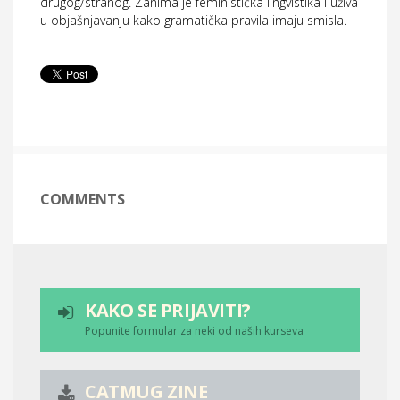
drugog/stranog. Zanima je feministička lingvistika i uživa
u objašnjavanju kako gramatička pravila imaju smisla.
COMMENTS
KAKO SE PRIJAVITI?
Popunite formular za neki od naših kurseva
CATMUG ZINE