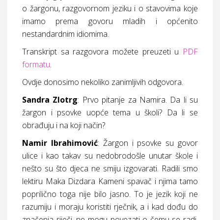
o žargonu, razgovornom jeziku i o stavovima koje
imamo prema govoru mladih i općenito
nestandardnim idiomima.
Transkript sa razgovora možete preuzeti u
PDF
formatu
.
Ovdje donosimo nekoliko zanimljivih odgovora.
Sandra Zlotrg
: Prvo pitanje za Namira. Da li su
žargon i psovke uopće tema u školi? Da li se
obrađuju i na koji način?
Namir Ibrahimović
:
Žargon i psovke su govor
ulice i kao takav su nedobrodošle unutar škole i
nešto su što djeca ne smiju izgovarati. Radili smo
lektiru Maka Dizdara
Kameni spavač
i njima tamo
poprilično toga nije bilo jasno. To je jezik koji ne
razumiju i moraju
koristiti rječnik, a i kad dođu do
značenja riječi, ne mogu povezati o čemu se radi.