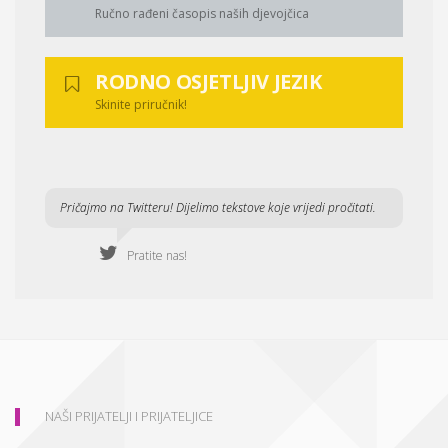
Ručno rađeni časopis naših djevojčica
RODNO OSJETLJIV JEZIK
Skinite priručnik!
Pričajmo na Twitteru! Dijelimo tekstove koje vrijedi pročitati.
Pratite nas!
NAŠI PRIJATELJI I PRIJATELJICE