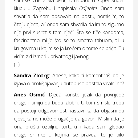
sam se iznervirala pišući o napadu u Super Super
klubu u Zagrebu i napisala:
Odjebite
. Onda sam
shvatila da sam
opsovala na postu, pomislim, to
čitaju djeca, ali onda sam shvatila da im to sigurno
nije prvi susret s tom riječi. Što se tiče kondoma,
fascinantno mi je što se to smatra tabuom, ali u
krugovima u kojim se ja krećem o tome se priča. Tu
vidim zid između privatnog i javnog.
(...)
Sandra Zlotrg
:
Anese, kako ti komentiraš da je
izjava o prokišnjavanju autobusa postala viralni hit?
Anes Osmić
:
Djeca koriste jezik da povrijede
druge i umiju da budu zlobni. U tom smislu treba
da postoji odgovornost nastavnika da objasni da
djevojka ne može drugačije da govori. Mislim da je
ona prošla ozbiljnu torturu i kada sam gledao
druge snimke u kojima se pravda, to je bilo