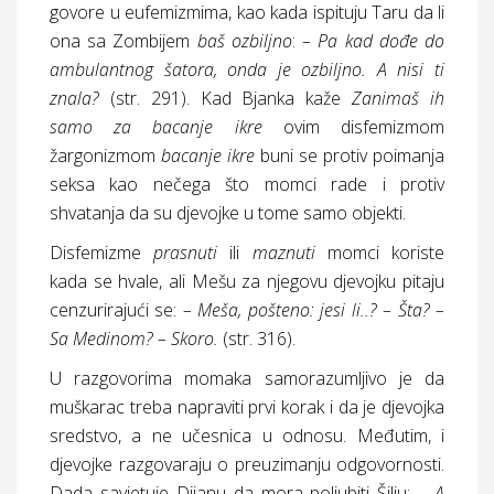
govore u eufemizmima, kao kada ispituju Taru da li
ona sa Zombijem
baš ozbiljno
:
– Pa kad dođe do
ambulantnog šatora, onda je ozbiljno. A nisi ti
znala?
(
str.
291). Kad Bjanka kaže
Zanimaš ih
samo za bacanje ikre
ovim disfemizmom
žargonizmom
bacanje ikre
buni se protiv poimanja
seksa kao nečega što momci rade i protiv
shvatanja da su djevojke u tome samo objekti.
Disfemizme
prasnuti
ili
maznuti
momci koriste
kada se hvale, ali Mešu za njegovu djevojku pitaju
cenzurirajući se:
– Meša, pošteno: jesi li..? – Šta? –
Sa Medinom? – Skoro.
(
str.
316).
U razgovorima momaka samorazumljivo je da
muškarac treba napraviti prvi korak i da je djevojka
sredstvo, a ne učesnica u odnosu. Međutim, i
djevojke razgovaraju o preuzimanju odgovornosti.
Dada savjetuje Dijanu da mora poljubiti Šilju:
– A