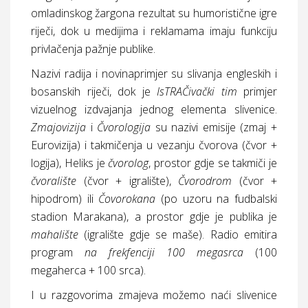
omladinskog žargona rezultat su humoristične igre
riječi, dok u medijima i reklamama imaju funkciju
privlačenja pažnje publike.
Nazivi radija i novinaprimjer su slivanja engleskih i
bosanskih riječi, dok je
IsTRAČivački tim
primjer
vizuelnog izdvajanja jednog elementa slivenice.
Zmajovizija
i
Čvorologija
su nazivi emisije (zmaj +
Eurovizija) i takmičenja u vezanju čvorova (čvor +
logija), Heliks je
čvorolog
, prostor gdje se takmiči je
čvoralište
(čvor + igralište),
Čvorodrom
(čvor +
hipodrom) ili
Čovorokana
(po uzoru na fudbalski
stadion Marakana), a prostor gdje je publika je
mahalište
(igralište gdje se maše). Radio emitira
program
na frekfenciji 100 megasrca
(100
megaherca + 100 srca).
I u razgovorima zmajeva možemo naći slivenice