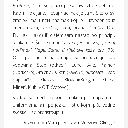
Krofnice
, čime se blago prekorava zbog debljine.
Kao i Holdijana, i ovaj nadimak je tajni. Skoro svi
zmajevi imaju neki nadimak, koji je ili izvedenica iz
imena (Tara, Taročka, Taca, Dijana, Diduška, Dixi,
Di, Laki, Lakić) ili disfemizam nastao po principu
karikature: Šiljo, Zombi, Glaveks, Hape:
Koji je moj
nadimak? Hape. Sama ti riječ sve kaže.
(
str.
78).
Osim po nadimcima, zmajevi se prepoznaju i po
vodovima: Štab (odrasli), Lune, Svile, Plamen
(Darkerke), Amicitia, Klikeri (
Klikerići
,
dudojedi
– vod
najmlađih), Skakavci, Klokani/Kenguri, Strela,
Mineri, Klub, V.O.T. (Votovci).
Vodovi se među sobom razlikuju po majicama –
uniformama, ali i po jeziku – stilu kojim pišu vodne
sveske ili se predstavljaju:
Dozvolite da Vam predstavim Vitezove Okrugle