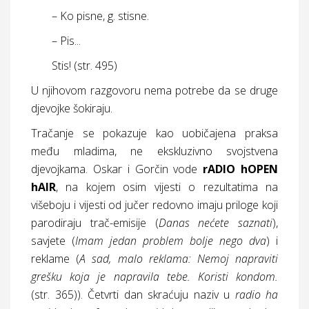
– Ko pisne, g. stisne.
– Pis...
Stis! (
str.
495)
U njihovom razgovoru nema potrebe da se druge
djevojke šokiraju.
Tračanje se pokazuje kao uobičajena praksa
među mladima, ne ekskluzivno svojstvena
djevojkama. Oskar i Gorčin vode
rADIO hOPEN
hAIR
, na kojem osim vijesti o rezultatima na
višeboju i vijesti od jučer redovno imaju priloge koji
parodiraju trač-emisije (
Danas nećete saznati
),
savjete (
Imam jedan problem bolje nego dva
) i
reklame (
A sad, malo reklama: Nemoj napraviti
grešku koja je napravila tebe. Koristi kondom.
(
str.
365)). Četvrti dan skraćuju naziv u
radio ha