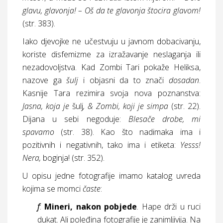
glavu, glavonja! – Oš da te glavonja štocira glavom!
(
str.
383).
Iako djevojke ne učestvuju u javnom dobacivanju,
koriste disfemizme za izražavanje neslaganja ili
nezadovoljstva. Kad Zombi Tari pokaže Heliksa,
nazove ga
šulj
i objasni da to znači
dosadan
.
Kasnije Tara rezimira svoja nova poznanstva:
Jasna, koja je
šulj
, & Zombi, koji je simpa
(
str.
22).
Dijana u sebi negoduje:
Blesače drobe, mi
spavamo
(
str.
38). Kao što nadimaka ima i
pozitivnih i negativnih, tako ima i etiketa:
Yesss!
Nera,
boginja! (
str.
352).
U opisu jedne fotografije imamo katalog uvreda
kojima se momci
časte
:
f
:
Mineri, nakon pobjede
. Hape drži u ruci
dukat. Ali poleđina fotografije je zanimljivija. Na