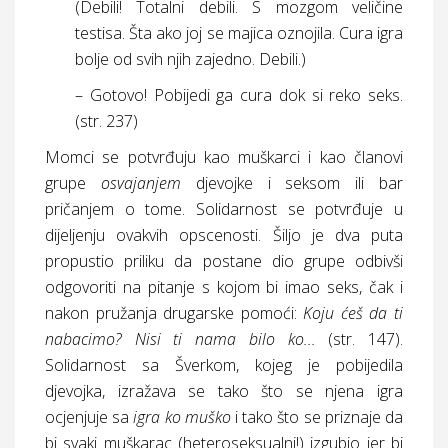
(Debili! Totalni debili. S mozgom veličine
testisa. Šta ako joj se majica oznojila. Cura igra
bolje od svih njih zajedno. Debili.)
– Gotovo! Pobijedi ga cura dok si reko seks.
(
str.
237)
Momci se potvrđuju kao muškarci i kao članovi
grupe
osvajanjem
djevojke i seksom ili bar
pričanjem o tome. Solidarnost se potvrđuje u
dijeljenju ovakvih opscenosti. Šiljo je dva puta
propustio priliku da postane dio grupe odbivši
odgovoriti na pitanje s kojom bi imao seks, čak i
nakon pružanja drugarske pomoći:
Koju ćeš da ti
nabacimo? Nisi ti nama bilo ko...
(
str.
147).
Solidarnost sa Šverkom, kojeg je pobijedila
djevojka, izražava se tako što se njena igra
ocjenjuje sa
igra ko muško
i tako što se priznaje da
bi svaki muškarac (heteroseksualni!) izgubio jer bi