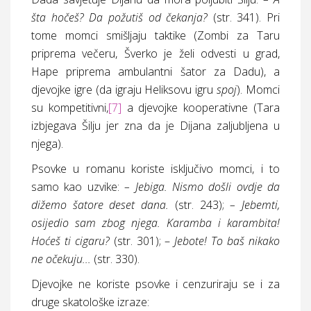
šta hočeš? Da požutiš od čekanja?
(
str.
341). Pri
tome momci smišljaju taktike (Zombi za Taru
priprema večeru, Šverko je želi odvesti u grad,
Hape priprema ambulantni šator za Dadu), a
djevojke igre (da igraju Heliksovu igru
spoj
). Momci
su kompetitivni,
[7]
a djevojke kooperativne (Tara
izbjegava Šilju jer zna da je Dijana zaljubljena u
njega).
Psovke u romanu koriste isključivo momci, i to
samo kao uzvike:
– Jebiga. Nismo došli ovdje da
dižemo šatore deset dana.
(
str.
243);
– Jebemti,
osijedio sam zbog njega. Karamba i karambita!
Hoćeš ti cigaru?
(
str.
301); –
Jebote! To baš nikako
ne očekuju...
(
str.
330).
Djevojke ne koriste psovke i cenzuriraju se i za
druge skatološke izraze: