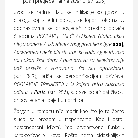
puši i pregleda Tarine stvari... (
str.
256)
uvodi se radnja, daju se indikacije ko govori u
dijalogu koji slijedi i opisuju se logor i okolina. U
podnaslovima se pripovjedač indirektno obraća
čitaocima:
POGLAVLJE TREĆE / U kojem čitalac, ako i
njega ponese / uzbuđenje zbog premijere igre
spoj
,
/ povremeno neće biti siguran ko kada / govori, iako
to, nakon šest dana / poznanstva sa likovima nije
baš previše / vjerovatno. Pa niti opravdano.
(
str.
347); priča se personifikacijom oživljava:
POGLAVLJE TRINAESTO / U kojem priča nakratko
odluta u
Pariz
.
(
str.
256), što sve doprinosi živosti
pripovijedanja i daje humorni ton.
Žargon u romanu nije manir kao što je to često
slučaj sa prozom u trapericama. Kao i ostali
nestandardni idiomi, ima prvenstveno funkciju
karakterizacije likova. Pošto nema didaskalijskih