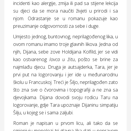
incidenti kao alergije, zmija ili pad sa stijene lekcija
su djeci da se mora naučiti živjeti u prirodi i sa
njom. Odrastanje se u romanu pokazuje kao
preuzimanje odgovornosti za sebe i duge.
Umjesto jednog, buntovnog, neprilagođenog lika, u
ovom romanu imamo troje glavnih likova. Jedna od
njih, Dijana, sebe zove Holdijana Kolfild, jer se vidi
kao ostvarenog
lovca u žitu
, pošto se brine za
najmlađu djecu. Druga je autsajderka, Tara, jer je
prvi put na logorovanju i jer ide u međunarodnu
školu u Francuskoj. Treći je Šiljo, neprilagođen zato
što zna sve o čvorovima i topografiji a ne zna sa
djevojkama. Dijana dovodi svoju rodicu Taru na
logorovanje, gdje Tara upoznaje Dijaninu simpatiju
Šilju, u kojeg se i sama zaljubi.
Roman je napisan u prvom licu, ali tako da se
smjenjuju monolozi tri glavna lika dati u nepravom