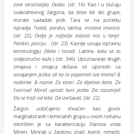
zove skraćivaljka. Ovako.
(
str.
16). Kao i u slučaju
svakodnevnog žargona, da biste bili dio grupe,
morate savladati jezik. Tara se na početku
ispravlja:
Toalet, pardon,
latrina
: mislena imenica
.
(
str.
22);
Ovdje je najbolje zabosti nos u tanjir.
Pardon, porciju...
(
str.
23). Kasnije usvaja ispravnu
terminologiju:
(Neko i
to
radi.
Latrine
, kako se to
ovdje
stručno kaže.)
(
str.
346). Upoznavanje drugih
zmajeva i zmajica dešava se uporedo sa
usvajanjem jezika:
ali ko će popamtiti sva imena? &
nadimke. & nazive. Za stvari. Za dijelove dana. Za
čvorove
! Moraš upisati kurs jezika. Da razumiješ
šta se traži od tebe. Da
izvršavaš
.
(
str.
22).
Žargon uobičajeno shvaćen kao govor
marginaliziranih i kriminalnih grupa u ovom romanu
iskorišten je za karakterizaciju članova voda
Mineri. Minirati u žargonu znači
kvariti, remetiti,