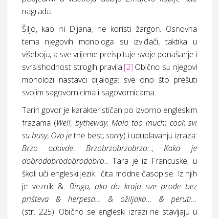
nagradu.
Šiljo, kao ni Dijana, ne koristi žargon. Osnovna
tema njegovih monologa su izviđači, taktika u
višeboju, a sve vrijeme preispituje svoje ponašanje i
svrsishodnost strogih pravila.
[2]
Obično su njegovi
monolozi nastavci dijaloga: sve ono što prešuti
svojim sagovornicima i sagovornicama.
Tarin govor je karakterističan po izvorno engleskim
frazama (
Well
;
bytheway
;
Malo too much
;
cool
;
svi
su busy
;
Ovo je
the best;
sorry
) i uduplavanju izraza:
Brzo odavde. Brzobrzobrzobrzo.
..;
Kako je
dobrodobrodobrodobro
... Tara je iz Francuske, u
školi uči engleski jezik i čita modne časopise. Iz njih
je veznik &:
Bingo, ako do kraja sve prođe bez
prišteva & herpesa... & ožiljaka... & peruti...
(
str.
225). Obično se engleski izrazi ne stavljaju u