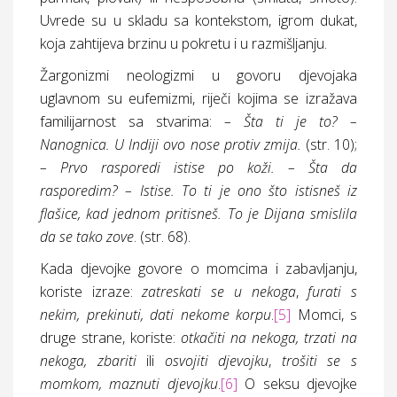
Uvrede su u skladu sa kontekstom, igrom dukat,
koja zahtijeva brzinu u pokretu i u razmišljanju.
Žargonizmi neologizmi u govoru djevojaka
uglavnom su eufemizmi, riječi kojima se izražava
familijarnost sa stvarima:
– Šta ti je to? –
Nanognica. U Indiji ovo nose protiv zmija.
(
str.
10);
– Prvo rasporedi istise po koži. – Šta da
rasporedim? – Istise. To ti je ono što istisneš iz
flašice, kad jednom pritisneš. To je Dijana smislila
da se tako zove
. (
str.
68).
Kada djevojke govore o momcima i zabavljanju,
koriste izraze:
zatreskati se u nekoga
,
furati s
nekim, prekinuti, dati nekome korpu
.
[5]
Momci, s
druge strane, koriste:
otkačiti na nekoga, trzati na
nekoga, zbariti
ili
osvojiti djevojku
,
trošiti se s
momkom, maznuti djevojku
.
[6]
O seksu djevojke