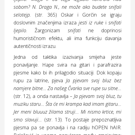
sobom? N. Draga N., ne može ako budete snifali
selotejp.
(
str.
365) Oskar i Gorčin se igraju
doslovnim značenjima izraza
jesti iz ruke
i
snifati
ljepilo
. Žargonizam
snifati
ne doprinosi
humorističnom efektu, ali ima funkciju davanja
autentičnosti izrazu.
Jedna od taktika izazivanja smijeha jeste
ponavljanje. Hape svira na gitari i parafrazira
pjesme kako bi ih prilagodio situaciji. Dok kopaju
rupu za latrine, pjeva
Ja pjevam svoj bluz bez
namjere bitne... Za našeg Čvarka sve rupe su sitne...
(
str.
12), a onda nastavlja
– Ja pjevam svoj bluz, tu
muziku staru... Šta će mi krampa kad imam gitaru...
Jer meni bluuuz žilama struji... Mi nismo krtice, mi
smo slavuji...
(
str.
13). To postaje prepoznatljiva
pjesma pa se ponavlja i na radiju hOPEN hAIR.