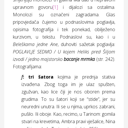
upravnom govoru
[1]
i dijalozi sa ostalima.
Monolozi su označeni zagradama. Glas
pripovjedača čujemo u podnaslovima poglavlja,
opisima fotografija i tek ponekad, obilježeno
kurzivom, u tekstu. Podnaslovi su, kao i u
Beleškama jedne Ane
, duhoviti sažetak poglavlja:
POGLAVLJE SEDMO / U kojem Heliks pred Šiljom
izvodi / jedno majstorsko
bacanje mrmka
(str. 242).
Fotografijama:
f
: tri šatora
kojima je prednja stativa
izvađena. Zbog toga im je ulaz spušten,
zgužvan, kao lice čiji je nos oboren prema
grudima. To su šatori koji se “stide”, jer su
neuredni unutra. Ili se u njima, uprkos zabrani,
pušilo. Ili oboje. Kao, recimo, u Tarinom: gomila
stvari na krevetima, Ambra pravi vješalice, Nina