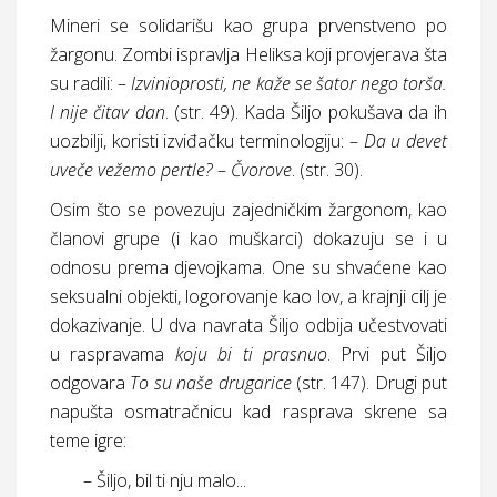
Mineri se solidarišu kao grupa prvenstveno po
žargonu. Zombi ispravlja Heliksa koji provjerava šta
su radili: –
Izvinioprosti, ne kaže se šator nego torša.
I nije čitav dan
. (
str.
49). Kada Šiljo pokušava da ih
uozbilji, koristi izviđačku terminologiju: –
Da u devet
uveče vežemo pertle?
–
Čvorove
. (
str.
30).
Osim što se povezuju zajedničkim žargonom, kao
članovi grupe (i kao muškarci) dokazuju se i u
odnosu prema djevojkama. One su shvaćene kao
seksualni objekti, logorovanje kao lov, a krajnji cilj je
dokazivanje. U dva navrata Šiljo odbija učestvovati
u raspravama
koju bi ti prasnuo
. Prvi put Šiljo
odgovara
To su naše drugarice
(
str.
147). Drugi put
napušta osmatračnicu kad rasprava skrene sa
teme igre:
– Šiljo, bil ti nju malo...