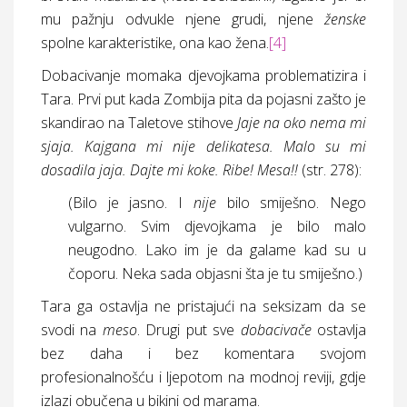
mu pažnju odvukle njene grudi, njene
ženske
spolne karakteristike, ona kao žena.
[4]
Dobacivanje momaka djevojkama problematizira i
Tara. Prvi put kada Zombija pita da pojasni zašto je
skandirao na Taletove stihove
Jaje na oko nema mi
sjaja. Kajgana mi nije delikatesa. Malo su mi
dosadila jaja. Dajte mi koke. Ribe! Mesa!!
(
str.
278):
(Bilo je jasno. I
nije
bilo smiješno. Nego
vulgarno. Svim djevojkama je bilo malo
neugodno. Lako im je da galame kad su u
čoporu. Neka sada objasni šta je tu smiješno.)
Tara ga ostavlja ne pristajući na seksizam da se
svodi na
meso
. Drugi put sve
dobacivače
ostavlja
bez daha i bez komentara svojom
profesionalnošću i ljepotom na modnoj reviji, gdje
izlazi obučena u bikini od marama.