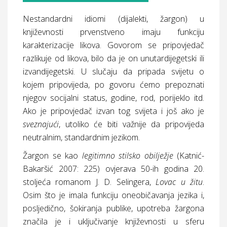
Nestandardni idiomi (dijalekti, žargon) u
književnosti prvenstveno imaju funkciju
karakterizacije likova. Govorom se pripovjedač
razlikuje od likova, bilo da je on unutardijegetski ili
izvandijegetski. U slučaju da pripada svijetu o
kojem pripovijeda, po govoru ćemo prepoznati
njegov socijalni status, godine, rod, porijeklo itd.
Ako je pripovjedač izvan tog svijeta i još ako je
sveznajući
, utoliko će biti važnije da pripovijeda
neutralnim, standardnim jezikom.
Žargon se kao
legitimno stilsko obilježje
(Katnić-
Bakaršić 2007: 225) ovjerava 50-ih godina 20.
stoljeća romanom J. D. Selingera,
Lovac u žitu
.
Osim što je imala funkciju oneobičavanja jezika i,
posljedično, šokiranja publike, upotreba žargona
značila je i uključivanje književnosti u sferu