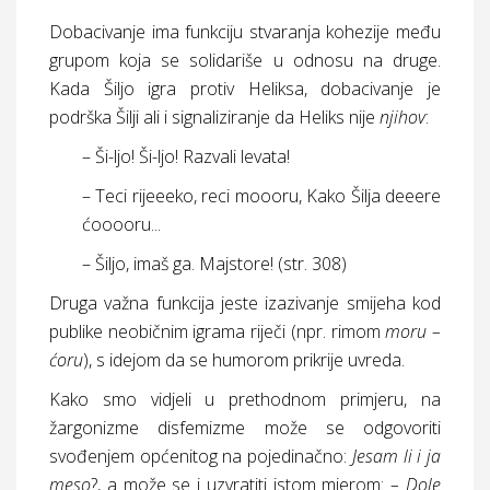
Dobacivanje ima funkciju stvaranja kohezije među
grupom koja se solidariše u odnosu na druge.
Kada Šiljo igra protiv Heliksa, dobacivanje je
podrška Šilji ali i signaliziranje da Heliks nije
njihov
:
– Ši-ljo! Ši-ljo! Razvali levata!
– Teci rijeeeko, reci moooru, Kako Šilja deeere
ćooooru...
– Šiljo, imaš ga. Majstore! (
str.
308)
Druga važna funkcija jeste izazivanje smijeha kod
publike neobičnim igrama riječi (npr. rimom
moru –
ćoru
), s idejom da se humorom prikrije uvreda.
Kako smo vidjeli u prethodnom primjeru, na
žargonizme disfemizme može se odgovoriti
svođenjem općenitog na pojedinačno:
Jesam li i ja
meso
?, a može se i uzvratiti istom mjerom:
– Dole