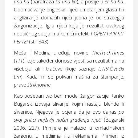
und ha
(parafraza
ka und ka
), a poslije u
er-ha-ha
.
Odomaćivanje engleskih riječi umetanjem glasa h i
angliziranje domaćih riječi jedna je od strategija
žargonizacije. Igra riječi koja je rezultat ovakvog
neobičnog spoja ima komični efekt:
hOPEN hAIR hIT
hEFTE!
(
str.
343).
Meša i Medina uređuju novine
TheTrachTimes
(
TTT
), koje također donose vijesti sa rezultatima na
višeboju, ali i tračeve (koje saznaje
IsTRAČivački
tim
). Kada im se pokvari mašina za štampanje,
prave
štriknovine
.
Kao poseban tvorbeni model žargonizacije Ranko
Bugarski izdvaja slivanje, kojim nastaju blende ili
slivenice. Njegova je ocjena da je ovo danas
po
svoj prilici najživlji način građenja riječi
(Bugarski
2006: 227). Primjere je nalazio u omladinskom
žargonu, u medijima i u reklamama. Primjeri iz