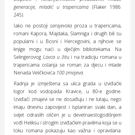
generacije, mladić u trapericama
(Flaker 1986:
245).
Iako ne postoji
sarajevska
proza u trapericama,
romani Kapora, Majdaka, Slamniga i drugih bili su
popularni i u Bosni i Hercegovini, a njihove se
knjige mogu naći u dječijim bibliotekama. Na
Selingerovog
Lovca u žitu
i na tradiciju romana u
trapericama oslanja se roman za djecu i mlade
Nenada Veličkovića
100 zmajeva
.
Radnja je izmještena sa ulica grada u izviđački
logor kod vodopada Kravice, u 80-e godine.
Izviđači zmajevi se ne dosađuju i ne lutaju, nego
imaju dnevnu zapovijest i isplaniran svaki dan, a
svijet odraslih oličen je u devetnaestogodišnjem
vođi Heliksu i strogim izviđačkim pravilima koja se u
toku romana pokazuju kao važna i opravdana: