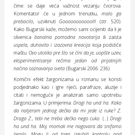
čime se daje veća važnost vezanju čvorova.
Komentator će u jednom trenutku,
malo ga
prebacilo
, uzviknuti
Gooooooooooolll
(
str.
520).
Kako Bugarski kaže, možemo sami ocijeniti da li je
slivenica
banalna pomodna novotarija
ili zaista
uspela, duhovita i izazovna kreacija
koja podstiče
maštu:
Ovo utoliko pre što se čini da je, uopšte uzev,
eksperimentisanje rečima jedan od prijatnijih
načina saznavanja sveta
(Bugarski 2006: 236).
Komični efekt žargonizama u romanu se koristi
podjednako kao i igre riječi, parafraze, aluzije i
citati i nemoguće je analizirati samo upotrebu
žargonizama. U primjerima:
Dragi ha und ha. Kako
da natjeram jednog dečka da mi jede iz ruke? Z.
Draga Z., tebi ne treba dečko nego cuko.
(...)
Dragi
ha und ha. Moj momak me nagovara da snifamo
ljepilo. Mogu li od toga izgubiti kontrolu nad