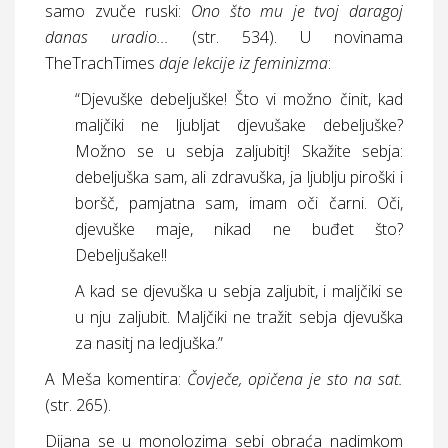
samo zvuče ruski:
Ono što mu je tvoj daragoj
danas uradio...
(
str.
534). U novinama
TheTrachTimes
daje lekcije iz feminizma
:
“Djevuške debeljuške! Što vi možno činit, kad
maljčiki ne ljubljat djevušake debeljuške?
Možno se u sebja zaljubitj! Skažite sebja:
debeljuška sam, ali zdravuška, ja ljublju piroški i
boršč, pamjatna sam, imam oči čarni. Oči,
djevuške maje, nikad ne buđet što?
Debeljušake!!
A kad se djevuška u sebja zaljubit, i maljčiki se
u nju zaljubit. Maljčiki ne tražit sebja djevuška
za nasitj na ledjuška.”
A Meša komentira:
Čovječe, opičena je sto na sat.
(
str.
265).
Dijana se u monolozima sebi obraća nadimkom