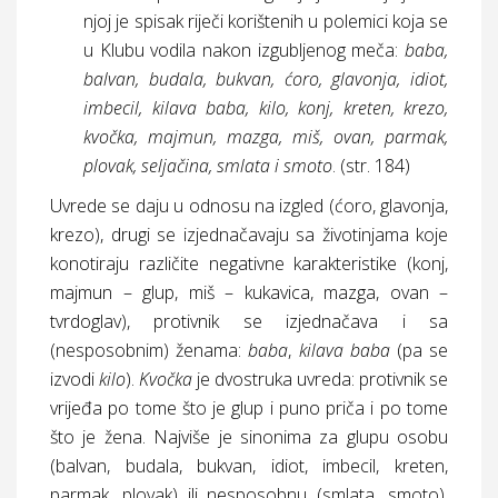
njoj je spisak riječi korištenih u polemici koja se
u Klubu vodila nakon izgubljenog meča:
baba,
balvan, budala, bukvan, ćoro, glavonja, idiot,
imbecil, kilava baba, kilo, konj, kreten, krezo,
kvočka, majmun, mazga, miš, ovan, parmak,
plovak, seljačina, smlata i smoto
. (
str.
184)
Uvrede se daju u odnosu na izgled (ćoro, glavonja,
krezo), drugi se izjednačavaju sa životinjama koje
konotiraju različite negativne karakteristike (konj,
majmun – glup, miš – kukavica, mazga, ovan –
tvrdoglav), protivnik se izjednačava i sa
(nesposobnim) ženama:
baba
,
kilava baba
(pa se
izvodi
kilo
).
Kvočka
je dvostruka uvreda: protivnik se
vrijeđa po tome što je glup i puno priča i po tome
što je žena. Najviše je sinonima za glupu osobu
(balvan, budala, bukvan, idiot, imbecil, kreten,
parmak, plovak) ili nesposobnu (smlata, smoto).