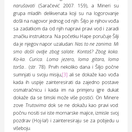
narušavati
(Saračević 2007: 159), a Mineri su
grupa mladih delikvenata koji su na logorovanje
došli na nagovor jednog od njih. Šiljo je njihov vođa
sa zadatkom da od njih napravi pravi vod i zaradi
značku instruktora. Na početku Hape poručuje Šilji
da je njegov napor uzaludan:
Nas to ne zanima.
Mi
smo došli ovdje zbog salate. Kontaš? Zbog koka.
Ko-ka. Curica. Loma jezero, loma gitara, loma
torša
... (
str.
78). Prvih nekoliko dana i Šiljo počne
sumnjati u svoju misiju,
[3]
ali se dokaže kao vođa
kada ih uspije zainteresirati da zajedno postave
osmatračnicu i kada im na primjeru igre dukat
dokaže da se timski može više postići. On Minere
zove
Trutovima
dok se ne dokažu kao pravi vod:
počnu nositi svi iste mornarske majice, izmisle svoj
pozdrav (Hoj-la!) i zainteresiraju se za pobjedu u
višeboju.