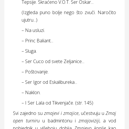
Tepsije. Skraćeno V.O.T. Ser Oskar...
(Izgleda puno bolje nego što zvuči. Naročito
ujutru...)
– Na usluzi.
– Princ Baliant...
– Sluga.
– Ser Cuco od svete Zeljanice...
– Poštovanje.
– Ser Igor od Eskalibureka...
– Naklon.
– I Ser Lala od Tikvenjače. (
str.
145)
Svi zajedno su
zmajevi i zmajice
, učestvuju u
Zmaj
open turniru
u badmintonu i
zmajoviziji,
a vod
pobjednik u višeboju dobija
Zmajevo koplje
kao