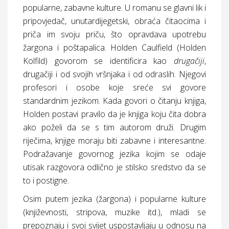
popularne, zabavne kulture. U romanu se glavni lik i
pripovjedač, unutardijegetski, obraća čitaocima i
priča im svoju priču, što opravdava upotrebu
žargona i poštapalica. Holden Caulfield (Holden
Kolfild) govorom se identificira kao
drugačiji
,
drugačiji i od svojih vršnjaka i od odraslih. Njegovi
profesori i osobe koje sreće svi govore
standardnim jezikom. Kada govori o čitanju knjiga,
Holden postavi pravilo da je knjiga koju čita dobra
ako poželi da se s tim autorom druži. Drugim
riječima, knjige moraju biti zabavne i interesantne.
Podražavanje govornog jezika kojim se odaje
utisak razgovora odlično je stilsko sredstvo da se
to i postigne.
Osim putem jezika (žargona) i popularne kulture
(književnosti, stripova, muzike itd.), mladi se
prepoznaju i svoj svijet uspostavljaju u odnosu na