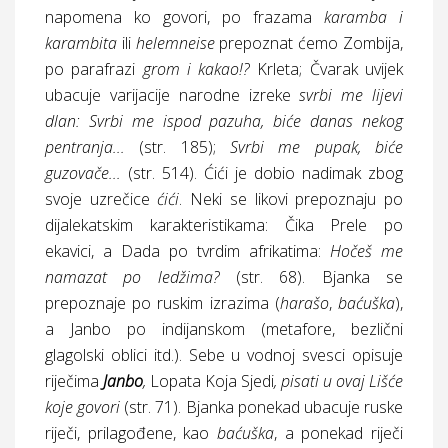
napomena ko govori, po frazama
karamba i
karambita
ili
helemneise
prepoznat ćemo Zombija,
po parafrazi
grom i kakao!?
Krleta; Čvarak uvijek
ubacuje varijacije narodne izreke
svrbi me lijevi
dlan:
Svrbi me ispod pazuha, biće danas nekog
pentranja...
(
str.
185);
Svrbi me pupak, biće
guzovače...
(
str.
514). Ćići je dobio nadimak zbog
svoje uzrečice
ćići
. Neki se likovi prepoznaju po
dijalekatskim karakteristikama: Čika Prele po
ekavici, a Dada po tvrdim afrikatima:
Hočeš me
namazat po ledžima?
(
str.
68). Bjanka se
prepoznaje po ruskim izrazima (
harašo
,
baćuška
),
a Janbo po indijanskom (metafore, bezlični
glagolski oblici itd.). Sebe u vodnoj svesci opisuje
riječima
Janbo
,
Lopata Koja Sjedi
, pisati u ovaj Lišće
koje govori
(
str.
71). Bjanka ponekad ubacuje ruske
riječi, prilagođene, kao
baćuška
, a ponekad riječi