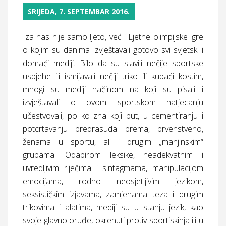
SRIJEDA, 7. SEPTEMBAR 2016.
Iza nas nije samo ljeto, već i Ljetne olimpijske igre
o kojim su danima izvještavali gotovo svi svjetski i
domaći mediji. Bilo da su slavili nečije sportske
uspjehe ili ismijavali nečiji triko ili kupaći kostim,
mnogi su mediji načinom na koji su pisali i
izvještavali o ovom sportskom natjecanju
učestvovali, po ko zna koji put, u cementiranju i
potcrtavanju predrasuda prema, prvenstveno,
ženama u sportu, ali i drugim „manjinskim“
grupama. Odabirom leksike, neadekvatnim i
uvredljivim riječima i sintagmama, manipulacijom
emocijama, rodno neosjetljivim jezikom,
seksističkim izjavama, zamjenama teza i drugim
trikovima i alatima, mediji su u stanju jezik, kao
svoje glavno oruđe, okrenuti protiv sportiskinja ili u