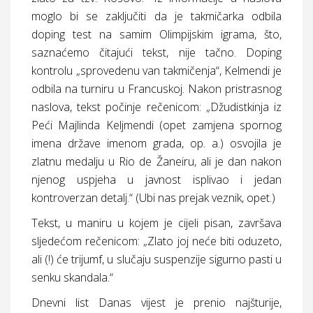
moglo bi se zaključiti da je takmičarka odbila
doping test na samim Olimpijskim igrama, što,
saznaćemo čitajući tekst, nije tačno. Doping
kontrolu „sprovedenu van takmičenja“, Kelmendi je
odbila na turniru u Francuskoj. Nakon pristrasnog
naslova, tekst počinje rečenicom: „Džudistkinja iz
Peći Majlinda Keljmendi (opet zamjena spornog
imena države imenom grada, op. a.) osvojila je
zlatnu medalju u Rio de Žaneiru, ali je dan nakon
njenog uspjeha u javnost isplivao i jedan
kontroverzan detalj.“ (Ubi nas prejak veznik, opet.)
Tekst, u maniru u kojem je cijeli pisan, završava
sljedećom rečenicom: „Zlato joj neće biti oduzeto,
ali (!) će trijumf, u slučaju suspenzije sigurno pasti u
senku skandala.“
Dnevni list Danas vijest je prenio najšturije,