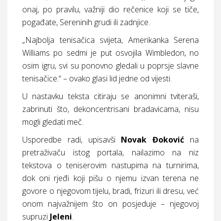
onaj, po pravilu, važniji dio rečenice koji se tiče,
pogađate, Sereninih grudi ili zadnjice.
„Najbolja tenisačica svijeta, Amerikanka Serena
Williams po sedmi je put osvojila Wimbledon, no
osim igru, svi su ponovno gledali u poprsje slavne
tenisačice.“ – ovako glasi lid jedne od vijesti.
U nastavku teksta citiraju se anonimni tviteraši,
zabrinuti što, dekoncentrisani bradavicama, nisu
mogli gledati meč.
Usporedbe radi, upisavši
Novak
Đoković
na
pretraživaču istog portala, nailazimo na niz
tekstova o teniserovim nastupima na turnirima,
dok oni rjeđi koji pišu o njemu izvan terena ne
govore o njegovom tijelu, bradi, frizuri ili dresu, već
onom najvažnijem što on posjeduje – njegovoj
supruzi
Jeleni
.