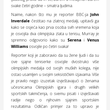
svake četiri godine – smatra ljudima.
Naime, nakon što mu je reporter BBC-ja
John
Inverdale
čestitao na zlatnoj medalji, upitavši ga
kako se osjeća kao prva osoba svih vremena koja
je osvojila dva olimpijska zlata u tenisu, Murray je
spremno odgovorio kako su
Serena
i
Venus
Williams
osvojile po četiri svaka!
Reporter koji je zaboravio da su žene ljudi i da su
ove sjajne teniserke osvojile dvostruko više
olimpijskih medalja od svojih muških kolega, nije
ostao usamljen u svojim seksističkim izjavama. Više
je pravilo nego izuzetak izvještavajući o ženama
učesnicama Olimpijskih igara i drugih velikih
sportskih takmičenja, o svemu pisati i izvještavati
radije nego o njihovim sjajnim sportskim
rezultatima. Odličan primjer za to upravo je