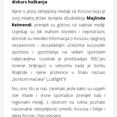
diskurs huškanja
Vijest o prvoj olimpijskoj medalji za Kosovo koju je
ovoj mladoj državi donijela džudistkinja
Majlinda
Kelmendi
, prenijeli su gotovo svi svjetski mediji.
Izvještaji su bili mahom korektni i nepristrasni,
donosili su nekoliko informacija o Kosovu, njegovoj
nezavisnosti i dosadašnjim učešćima kosovskih
sportista i sportiskinja na velikim sportskim
natjecanjima. Izuzetak je predstavljao BBC-jev
novinar briljirajući u seksizmu kada je borbu
Majlinde i njene protivnice u finalu nazvao
„borbom mačaka“ („catfight“)!
No, ono što je nas zanimalo jeste kako su uspjeh
ove mlade i vrsne sportašice prenijeli naši i
regionalni mediji, s obzirom na svima poznate
nacionalne netrpeljivosti između Kosova i Srbije i
dijela Bosne i Hercegovine.