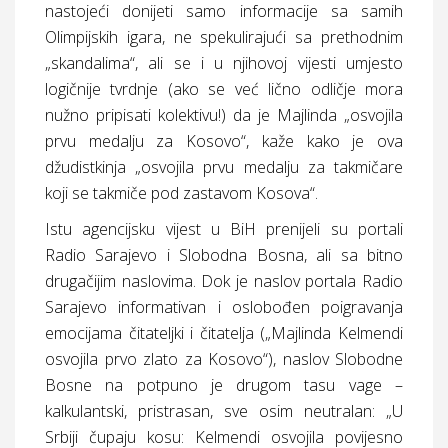
nastojeći donijeti samo informacije sa samih
Olimpijskih igara, ne spekulirajući sa prethodnim
„skandalima“, ali se i u njihovoj vijesti umjesto
logičnije tvrdnje (ako se već lično odličje mora
nužno pripisati kolektivu!) da je Majlinda „osvojila
prvu medalju za Kosovo“, kaže kako je ova
džudistkinja „osvojila prvu medalju za takmičare
koji se takmiče pod zastavom Kosova“.
Istu agencijsku vijest u BiH prenijeli su portali
Radio Sarajevo i Slobodna Bosna, ali sa bitno
drugačijim naslovima. Dok je naslov portala Radio
Sarajevo informativan i oslobođen poigravanja
emocijama čitateljki i čitatelja („Majlinda Kelmendi
osvojila prvo zlato za Kosovo“), naslov Slobodne
Bosne na potpuno je drugom tasu vage –
kalkulantski, pristrasan, sve osim neutralan: „U
Srbiji čupaju kosu: Kelmendi osvojila povijesno