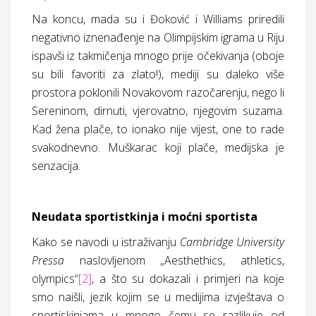
Na koncu, mada su i Đoković i Williams priredili
negativno iznenađenje na Olimpijskim igrama u Riju
ispavši iz takmičenja mnogo prije očekivanja (oboje
su bili favoriti za zlato!), mediji su daleko više
prostora poklonili Novakovom razočarenju, nego li
Sereninom, dirnuti, vjerovatno, njegovim suzama.
Kad žena plače, to ionako nije vijest, one to rade
svakodnevno. Muškarac koji plače, medijska je
senzacija.
Neudata sportistkinja i moćni sportista
Kako se navodi u istraživanju
Cambridge
University
Pressa
naslovljenom „Aesthethics, athletics,
olympics“
[2]
, a što su dokazali i primjeri na koje
smo naišli, jezik kojim se u medijima izvještava o
sportiskinjama u mnogo čemu se razlikuje od