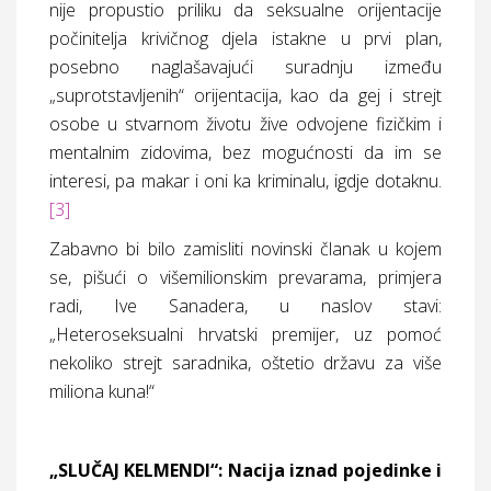
nije propustio priliku da seksualne orijentacije
počinitelja krivičnog djela istakne u prvi plan,
posebno naglašavajući suradnju između
„suprotstavljenih“ orijentacija, kao da gej i strejt
osobe u stvarnom životu žive odvojene fizičkim i
mentalnim zidovima, bez mogućnosti da im se
interesi, pa makar i oni ka kriminalu, igdje dotaknu.
[3]
Zabavno bi bilo zamisliti novinski članak u kojem
se, pišući o višemilionskim prevarama, primjera
radi, Ive Sanadera, u naslov stavi:
„Heteroseksualni hrvatski premijer, uz pomoć
nekoliko strejt saradnika, oštetio državu za više
miliona kuna!“
„SLUČAJ KELMENDI“: Nacija iznad pojedinke i