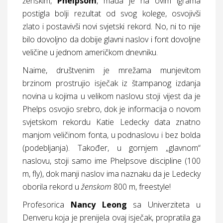
ženskim,
Phelpsom
, mada je na ovim igrama
postigla bolji rezultat od svog kolege, osvojivši
zlato i postavivši novi svjetski rekord. No, ni to nije
bilo dovoljno da dobije glavni naslov i font dovoljne
veličine u jednom američkom dnevniku.
Naime, društvenim je mrežama munjevitom
brzinom prostrujio isječak iz štampanog izdanja
novina u kojima u velikom naslovu stoji vijest da je
Phelps osvojio srebro, dok je informacija o novom
svjetskom rekordu Katie Ledecky data znatno
manjom veličinom fonta, u podnaslovu i bez bolda
(podebljanja). Također, u gornjem „glavnom“
naslovu, stoji samo ime Phelpsove discipline (100
m, fly), dok manji naslov ima naznaku da je Ledecky
oborila rekord u
ženskom
800 m, freestyle!
Profesorica
Nancy
Leong
sa Univerziteta u
Denveru koja je prenijela ovaj isječak, propratila ga