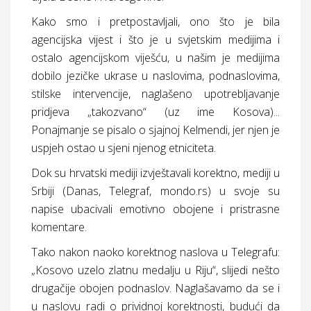
Kako smo i pretpostavljali, ono što je bila
agencijska vijest i što je u svjetskim medijima i
ostalo agencijskom viješću, u našim je medijima
dobilo jezičke ukrase u naslovima, podnaslovima,
stilske intervencije, naglašeno upotrebljavanje
pridjeva „takozvano“ (uz ime Kosova)...
Ponajmanje se pisalo o sjajnoj Kelmendi, jer njen je
uspjeh ostao u sjeni njenog etniciteta.
Dok su hrvatski mediji izvještavali korektno, mediji u
Srbiji (Danas, Telegraf, mondo.rs) u svoje su
napise ubacivali emotivno obojene i pristrasne
komentare.
Tako nakon naoko korektnog naslova u Telegrafu:
„Kosovo uzelo zlatnu medalju u Riju“, slijedi nešto
drugačije obojen podnaslov. Naglašavamo da se i
u naslovu radi o prividnoj korektnosti, budući da