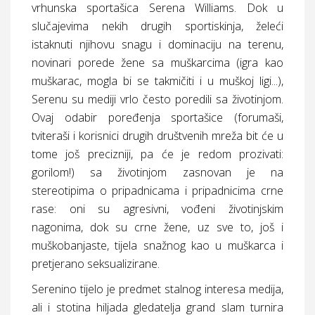
vrhunska sportašica Serena Williams. Dok u
slučajevima nekih drugih sportiskinja, želeći
istaknuti njihovu snagu i dominaciju na terenu,
novinari porede žene sa muškarcima (igra kao
muškarac, mogla bi se takmičiti i u muškoj ligi...),
Serenu su mediji vrlo često poredili sa životinjom.
Ovaj odabir poređenja sportašice (forumaši,
tviteraši i korisnici drugih društvenih mreža bit će u
tome još precizniji, pa će je redom prozivati:
gorilom!) sa životinjom zasnovan je na
stereotipima o pripadnicama i pripadnicima crne
rase: oni su agresivni, vođeni životinjskim
nagonima, dok su crne žene, uz sve to, još i
muškobanjaste, tijela snažnog kao u muškarca i
pretjerano seksualizirane.
Serenino tijelo je predmet stalnog interesa medija,
ali i stotina hiljada gledatelja grand slam turnira