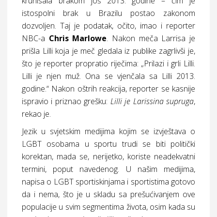
krunisala brakom još 2013. godine – čim je
istospolni brak u Brazilu postao zakonom
dozvoljen. Taj je podatak, očito, imao i reporter
NBC-a
Chris Marlowe
. Nakon meča Larrisa je
prišla Lilli koja je meč gledala iz publike zagrlivši je,
što je reporter propratio riječima: „Prilazi i grli Lilli.
Lilli je njen muž. Ona se vjenčala sa Lilli 2013.
godine.“ Nakon oštrih reakcija, reporter se kasnije
ispravio i priznao grešku:
Lilli je Larissina supruga
,
rekao je.
Jezik u svjetskim medijima kojim se izvještava o
LGBT osobama u sportu trudi se biti politički
korektan, mada se, nerijetko, koriste neadekvatni
termini, poput navedenog. U našim medijima,
napisa o LGBT sportiskinjama i sportistima gotovo
da i nema, što je u skladu sa prešućivanjem ove
populacije u svim segmentima života, osim kada su