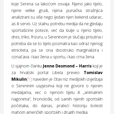
koje Serena sa lakoćom osvaja. Njeno jako tijelo,
njene velike grudi, njena punačka stražnjica
analizirani su više nego ijedan njen bekend udarac,
as ili servis. Uz stalnu potrebu medija da ne gledaju
sportašicine poteze, već da bulje u njeno tijelo,
dres, triko, frizuru, u Sereninom je slučaju prisutna i
potreba da se to tijelo posmatra kao odraz njenog
etniciteta, pa se ona dvostruko marginalizira i
označava: i kao žena u sportu, i kao crna žena.
U sjajnom članku
Jenne Desmond – Harris
koji je
za hrvatski portal Libela preveo
Tomislav
Mikulin
[1]
naveden je čitav niz medijskih izvještaja
o Sereninim uspjesima koji ne govore o njenim
medaljama, već o njenom tijelu ili „animalnim
nagonima“, hronološki, od samih njenih sportskih
početaka, do danas, prateći historiju bolesti
mahom američkih sportskih i drugih medija.