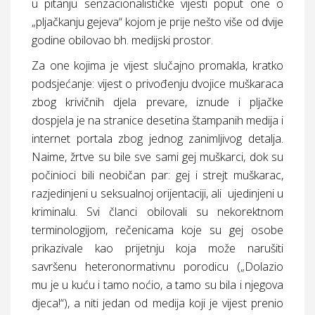
u pitanju senzacionalističke vijesti poput one o
„pljačkanju gejeva“ kojom je prije nešto više od dvije
godine obilovao bh. medijski prostor.
Za one kojima je vijest slučajno promakla, kratko
podsjećanje: vijest o privođenju dvojice muškaraca
zbog krivičnih djela prevare, iznude i pljačke
dospjela je na stranice desetina štampanih medija i
internet portala zbog jednog zanimljivog detalja.
Naime, žrtve su bile sve sami gej muškarci, dok su
počinioci bili neobičan par: gej i strejt muškarac,
razjedinjeni u seksualnoj orijentaciji, ali
ujedinjeni u
kriminalu. Svi članci obilovali su nekorektnom
terminologijom, rečenicama koje su gej osobe
prikazivale kao prijetnju koja može narušiti
savršenu heteronormativnu porodicu („Dolazio
mu je u kuću i tamo noćio, a tamo su bila i njegova
djeca!“), a niti jedan od medija koji je vijest prenio