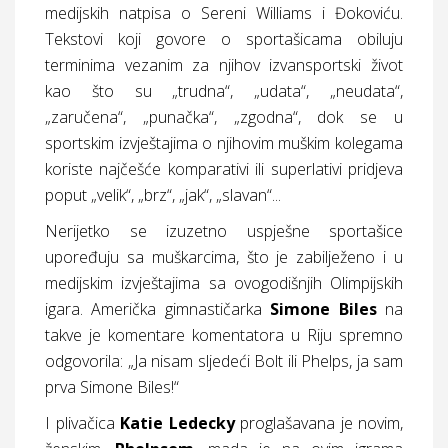
medijskih natpisa o Sereni Williams i Đokoviću.
Tekstovi koji govore o sportašicama obiluju
terminima vezanim za njihov izvansportski život
kao što su „trudna“, „udata“, „neudata“,
„zaručena“, „punačka“, „zgodna“, dok se u
sportskim izvještajima o njihovim muškim kolegama
koriste najčešće komparativi ili superlativi pridjeva
poput „velik“, „brz“, „jak“, „slavan“...
Nerijetko se izuzetno uspješne sportašice
upoređuju sa muškarcima, što je zabilježeno i u
medijskim izvještajima sa ovogodišnjih Olimpijskih
igara. Američka gimnastičarka
Simone
Biles
na
takve je komentare komentatora u Riju spremno
odgovorila: „Ja nisam sljedeći Bolt ili Phelps, ja sam
prva Simone Biles!“
I plivačica
Katie Ledecky
proglašavana je novim,