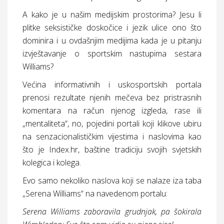
A kako je u našim medijskim prostorima? Jesu li
plitke seksističke doskočice i jezik ulice ono što
dominira i u ovdašnjim medijima kada je u pitanju
izvještavanje o sportskim nastupima sestara
Williams?
Većina informativnih i uskosportskih portala
prenosi rezultate njenih mečeva bez pristrasnih
komentara na račun njenog izgleda, rase ili
„mentaliteta“, no, pojedini portali koji klikove ubiru
na senzacionalističkim vijestima i naslovima kao
što je Index.hr, baštine tradiciju svojih svjetskih
kolegica i kolega.
Evo samo nekoliko naslova koji se nalaze iza taba
„Serena Williams“ na navedenom portalu:
Serena Williams zaboravila grudnjak, pa šokirala