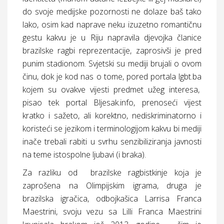
do svoje medijske pozornosti ne dolaze baš tako
lako, osim kad naprave neku izuzetno romantičnu
gestu kakvu je u Riju napravila djevojka članice
brazilske ragbi reprezentacije, zaprosivši je pred
punim stadionom. Svjetski su mediji brujali o ovom
činu, dok je kod nas o tome, pored portala lgbt.ba
kojem su ovakve vijesti predmet užeg interesa,
pisao tek portal Bljesak.info, prenoseći vijest
kratko i sažeto, ali korektno, nediskriminatorno i
koristeći se jezikom i terminologijom kakvu bi mediji
inače trebali rabiti u svrhu senzibiliziranja javnosti
na teme istospolne ljubavi (i braka).
Za razliku od
brazilske ragbistkinje koja je
zaprošena na Olimpijskim igrama, druga je
brazilska igračica, odbojkašica Larrisa Franca
Maestrini, svoju vezu sa Lilli Franca Maestrini