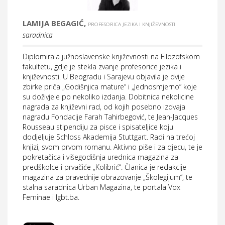
LAMIJA BEGAGIĆ,
PROFESORICA JEZIKA I KNJIŽEVNOSTI
saradnica
Diplomirala južnoslavenske književnosti na Filozofskom
fakultetu, gdje je stekla zvanje profesorice jezika i
književnosti. U Beogradu i Sarajevu objavila je dvije
zbirke priča „Godišnjica mature“ i „Jednosmjerno“ koje
su doživjele po nekoliko izdanja. Dobitnica nekolicine
nagrada za književni rad, od kojih posebno izdvaja
nagradu Fondacije Farah Tahirbegović, te
Jean-Jacques
Rousseau stipendiju za pisce i spisateljice koju
dodjeljuje Schloss Akademija Stuttgart. Radi na trećoj
knjizi, svom prvom romanu. Aktivno piše i za djecu, te je
pokretačica i višegodišnja urednica magazina za
predškolce i prvačiće „Kolibrić“. Članica je redakcije
magazina za pravednije obrazovanje „Školegijum“, te
stalna saradnica Urban Magazina, te portala Vox
Feminae i lgbt.ba.