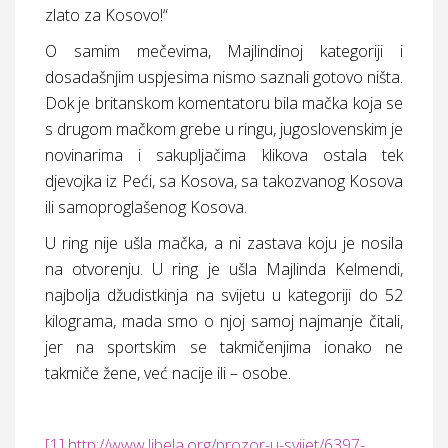
zlato za Kosovo!“
O samim mečevima, Majlindinoj kategoriji i
dosadašnjim uspjesima nismo saznali gotovo ništa.
Dok je britanskom komentatoru bila mačka koja se
s drugom mačkom grebe u ringu, jugoslovenskim je
novinarima i sakupljačima klikova ostala tek
djevojka iz Peći, sa Kosova, sa takozvanog Kosova
ili samoproglašenog Kosova.
U ring nije ušla mačka, a ni zastava koju je nosila
na otvorenju. U ring je ušla Majlinda Kelmendi,
najbolja džudistkinja na svijetu u kategoriji do 52
kilograma, mada smo o njoj samoj najmanje čitali,
jer na sportskim se takmičenjima ionako ne
takmiče žene, već nacije ili – osobe.
[1]
http://www.libela.org/prozor-u-svijet/6397-