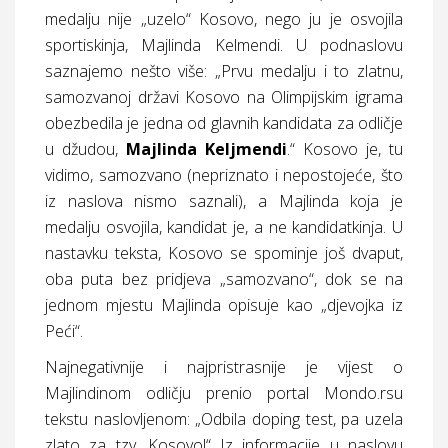
medalju nije „uzelo“ Kosovo, nego ju je osvojila
sportiskinja, Majlinda Kelmendi. U podnaslovu
saznajemo nešto više: „Prvu medalju i to zlatnu,
samozvanoj državi Kosovo na Olimpijskim igrama
obezbedila je jedna od glavnih kandidata za odličje
u džudou,
Majlinda Keljmendi
.“ Kosovo je, tu
vidimo, samozvano (nepriznato i nepostojeće, što
iz naslova nismo saznali), a Majlinda koja je
medalju osvojila, kandidat je, a ne kandidatkinja. U
nastavku teksta, Kosovo se spominje još dvaput,
oba puta bez pridjeva „samozvano“, dok se na
jednom mjestu Majlinda opisuje kao „djevojka iz
Peći“.
Najnegativnije i najpristrasnije je vijest o
Majlindinom odličju prenio portal Mondo.rsu
tekstu naslovljenom: „Odbila doping test, pa uzela
zlato za tzv. Kosovo!“ Iz informacije u naslovu