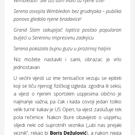
Wimbledon: Sve što sam vidio su njene sise!
Serena osvojila Wimbledon bez grudnjaka – publika
ponovo gledala njene bradavice!
Grand Slam sakupljač loptica postao popularan
buljeći u Sereninu impresivnu zadnjicu
Serena pokazala bujnu guzu u prozirnoj haljini
Niz možete nastaviti i sami, obrazac je vrlo
jednostavan.
U većini vijesti uz ime tenisačice vezuju se epiteti
koji se tiču njenog fizičkog izgleda: zgodna ili seksi,
a vijest o njenim sportskim uspjesima obično je
najmanje važna, pa čak i kada osvoji jedan toliko
velik turnir kakav je US Open, ta vijest zaslužuje tek
pola rečenice. Nakon šture obavijesti o uspjehu,
slijedi neki od suprotnih veznika („ubi nas prejaki
veznik“, rekao bi
Boris
Dežulović
), a nakon njega