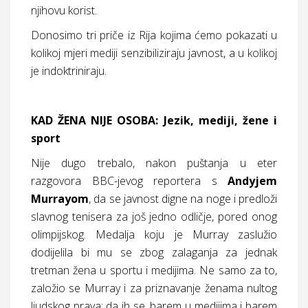
njihovu korist.
Donosimo tri priče iz Rija kojima ćemo pokazati u
kolikoj mjeri mediji senzibiliziraju javnost, a u kolikoj
je indoktriniraju.
KAD ŽENA NIJE OSOBA: Jezik, mediji, žene i
sport
Nije dugo trebalo, nakon puštanja u eter
razgovora BBC-jevog reportera s
Andyjem
Murrayom
, da se javnost digne na noge i predloži
slavnog tenisera za još jedno odličje, pored onog
olimpijskog. Medalja koju je Murray zaslužio
dodijelila bi mu se zbog zalaganja za jednak
tretman žena u sportu i medijima. Ne samo za to,
založio se Murray i za priznavanje ženama nultog
ljudskog prava: da ih se, barem u medijima i barem