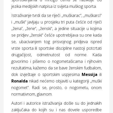
jezika medijskih natpisa iz svijeta muškog sporta.
Istraživanje tvrdi da se riječi „muškarac“, „muškarci“
i „muški“ javljaju u prosjeku tri puta češće od riječi
„žena“, „žene“, „ženski“, a jedine situacije u kojima
se pridjev „ženski“ češće upotrebljava su one kada
se, ubacivanjem tog prisvojnog pridjeva ispred
vrste sporta ili sportske discipline nastoji potcrtati
drugačijost, odmetnutost od norme. Kada
govorimo i pišemo o nogometašicama i njihovim
rezultatima, kažemo da se bave ženskim fudbalom,
dok izvještaje o sportskim uspjesima
Messija
ili
Ronalda
nikad nećemo objaviti u kategoriji „muški
nogomet“. Radi se, prosto, o nogometu, onom
normativnom, glavnom.
Autori i autorice istraživanja došle su do jednakih
zaključaka do kojih su i nas dovele usporedbe