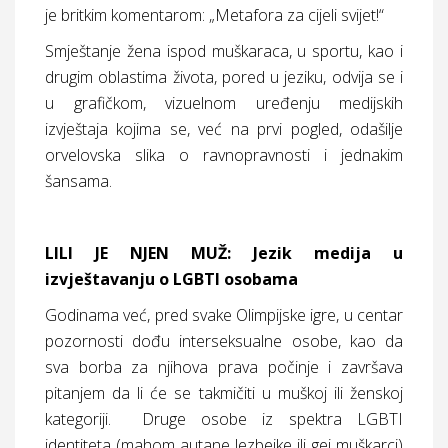
je britkim komentarom: „Metafora za cijeli svijet!“
Smještanje žena ispod muškaraca, u sportu, kao i
drugim oblastima života, pored u jeziku, odvija se i
u grafičkom, vizuelnom uređenju medijskih
izvještaja kojima se, već na prvi pogled, odašilje
orvelovska slika o ravnopravnosti i jednakim
šansama.
LILI JE NJEN MUŽ: Jezik medija u
izvještavanju o LGBTI osobama
Godinama već, pred svake Olimpijske igre, u centar
pozornosti dođu interseksualne osobe, kao da
sva borba za njihova prava počinje i završava
pitanjem da li će se takmičiti u muškoj ili ženskoj
kategoriji.
Druge osobe iz spektra LGBTI
identiteta (mahom autane lezbejke ili gej muškarci)