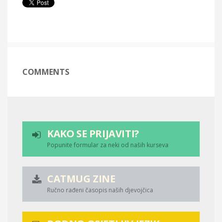
COMMENTS
KAKO SE PRIJAVITI?
Popunite formular za neki od naših kurseva
CATMUG ZINE
Ručno rađeni časopis naših djevojčica