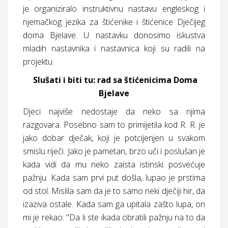
je organiziralo instruktivnu nastavu engleskog i
njemačkog jezika za štićenike i štićenice Dječijeg
doma Bjelave. U nastavku donosimo iskustva
mladih nastavnika i nastavnica koji su radili na
projektu.
Slušati i biti tu: rad sa štićenicima Doma
Bjelave
Djeci najviše nedostaje da neko sa njima
razgovara. Posebno sam to primijetila kod R. R. je
jako dobar dječak, koji je potcijenjen u svakom
smislu riječi. Jako je pametan, brzo uči i poslušan je
kada vidi da mu neko zaista istinski posvećuje
pažnju. Kada sam prvi put došla, lupao je prstima
od stol. Mislila sam da je to samo neki dječiji hir, da
izaziva ostale. Kada sam ga upitala zašto lupa, on
mi je rekao: "Da li ste ikada obratili pažnju na to da