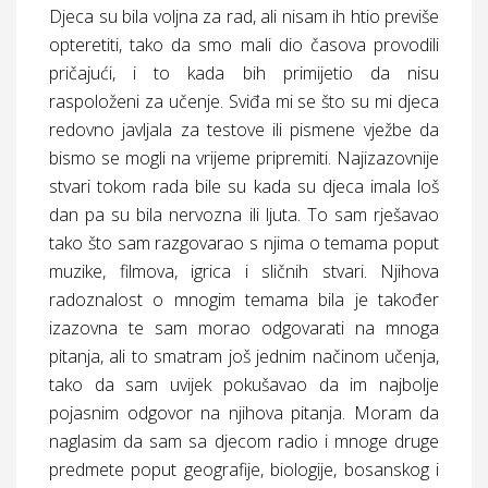
Djeca su bila voljna za rad, ali nisam ih htio previše
opteretiti, tako da smo mali dio časova provodili
pričajući, i to kada bih primijetio da nisu
raspoloženi za učenje. Sviđa mi se što su mi djeca
redovno javljala za testove ili pismene vježbe da
bismo se mogli na vrijeme pripremiti. Najizazovnije
stvari tokom rada bile su kada su djeca imala loš
dan pa su bila nervozna ili ljuta. To sam rješavao
tako što sam razgovarao s njima o temama poput
muzike, filmova, igrica i sličnih stvari. Njihova
radoznalost o mnogim temama bila je također
izazovna te sam morao odgovarati na mnoga
pitanja, ali to smatram još jednim načinom učenja,
tako da sam uvijek pokušavao da im najbolje
pojasnim odgovor na njihova pitanja. Moram da
naglasim da sam sa djecom radio i mnoge druge
predmete poput geografije, biologije, bosanskog i