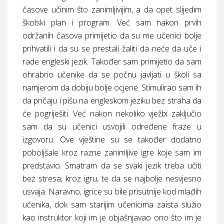
časove učinim što zanimljivijim, a da opet slijedim
školski plan i program. Već sam nakon prvih
održanih časova primijetio da su me učenici bolje
prihvatili i da su se prestali žaliti da neće da uče i
rade engleski jezik. Također sam primijetio da sam
ohrabrio učenike da se počnu javljati u školi sa
namjerom da dobiju bolje ocjene. Stimulirao sam ih
da pričaju i pišu na engleskom jeziku bez straha da
će pogriješiti. Već nakon nekoliko vježbi zaključio
sam da su učenici usvojili određene fraze u
izgovoru. Ove vještine su se također dodatno
poboljšale kroz razne zanimljive igre koje sam im
predstavio. Smatram da se svaki jezik treba učiti
bez stresa, kroz igru, te da se najbolje nesvjesno
usvaja. Naravno, igrice su bile prisutnije kod mlađih
učenika, dok sam starijim učenicima zaista služio
kao instruktor koji im je objašnjavao ono što im je