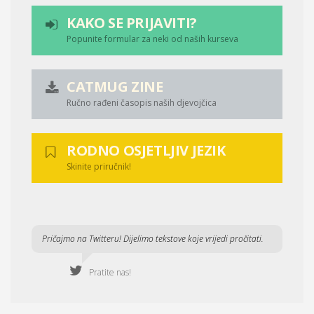
KAKO SE PRIJAVITI?
Popunite formular za neki od naših kurseva
CATMUG ZINE
Ručno rađeni časopis naših djevojčica
RODNO OSJETLJIV JEZIK
Skinite priručnik!
Pričajmo na Twitteru! Dijelimo tekstove koje vrijedi pročitati.
Pratite nas!