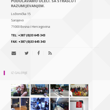
PODUČAVAMO UČEĆI. SA STRAŠĆU I
RAZUMIJEVANJEM.
Ložionička 15
Sarajevo
71000
Bosna i Hercegovina
TEL:
+387 (0)33 645 343
FAX:
+387 (0)33 645 343
IZ GALERIJE