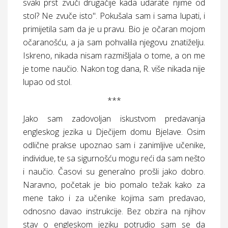
svaki prst zvuči drugačije kada udarate njime od
stol? Ne zvuče isto". Pokušala sam i sama lupati, i
primijetila sam da je u pravu. Bio je očaran mojom
očaranošću, a ja sam pohvalila njegovu znatiželju.
Iskreno, nikada nisam razmišljala o tome, a on me
je tome naučio. Nakon tog dana, R. više nikada nije
lupao od stol.
***
Jako sam zadovoljan iskustvom predavanja
engleskog jezika u Dječijem domu Bjelave. Osim
odlične prakse upoznao sam i zanimljive učenike,
individue, te sa sigurnošću mogu reći da sam nešto
i naučio. Časovi su generalno prošli jako dobro.
Naravno, početak je bio pomalo težak kako za
mene tako i za učenike kojima sam predavao,
odnosno davao instrukcije. Bez obzira na njihov
stav o engleskom jeziku potrudio sam se da