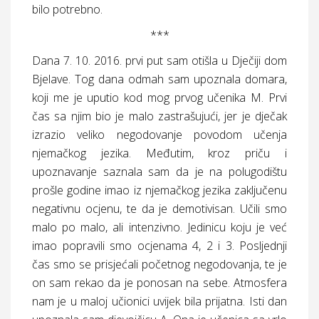
bilo potrebno.
***
Dana 7. 10. 2016. prvi put sam otišla u Dječiji dom
Bjelave. Tog dana odmah sam upoznala domara,
koji me je uputio kod mog prvog učenika M. Prvi
čas sa njim bio je malo zastrašujući, jer je dječak
izrazio veliko negodovanje povodom učenja
njemačkog jezika. Međutim, kroz priču i
upoznavanje saznala sam da je na polugodištu
prošle godine imao iz njemačkog jezika zaključenu
negativnu ocjenu, te da je demotivisan. Učili smo
malo po malo, ali intenzivno. Jedinicu koju je već
imao popravili smo ocjenama 4, 2 i 3. Posljednji
čas smo se prisjećali početnog negodovanja, te je
on sam rekao da je ponosan na sebe. Atmosfera
nam je u maloj učionici uvijek bila prijatna. Isti dan