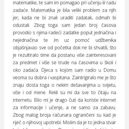
matematike, te sam im pomagao pri učenju ili radu
zadaće. Matematika je bila veliki problem za njih
jer, kada ne bi znali uraditi zadatak, odmah bi
odustali. Zbog toga sam jedan broj časova
provodio s njima radeći zadatke poput jednačina i
nejednačina te im uz pomoć udžbenika
objašnjavao sve od početka dok ne bi shvatili, što
je rezultiralo time da postanu više zainteresovani
za predmet i više se trude na časovima u školi i
oko zadaća. Djeca s kojom sam radio u Domu
veoma su dobra i vaspitana. Zaintrigiralo me je što
znaju dosta toga o nekim dešavanjima u svijetu,
više i od mene. Rekli su mi da sve to čitaju na
internetu. Bilo mi je drago čuti da koriste internet
za informacije i učenje, a ne samo za zabavu.
Zbog malog broja računara ograničeni su kad je
riječ o njihovoj upotrebi. Mislim da je to jedna stvar