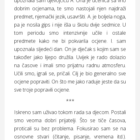
upoznala sam djevojčicu A. Ona je učenica sa vrlo
dobrim ocjenama, te smo nastojali njen najdraži
predmet, njemački jezik, usavršiti. A. je boljela noga,
pa je nosila gips i nije išla u školu dvije sedmice. U
tom periodu smo intenzivnije učile i ostale
predmete kako ne bi pokvarila ocjene. I. sam
upoznala sljedeći dan. On je dječak s kojim sam se
također jako lijepo družila. Uvijek je rado dolazio
na časove i imali smo prijatnu radnu atmosferu.
Učili smo, igrali se, pričali. Cilj je bio generalno sve
ocjene popraviti. On što me jako raduje jeste da su
sve troje popravili ocjene.
***
Iskreno sam uživao tokom rada sa djecom. Postali
smo veoma dobri prijatelji. Što se tiče časova,
proticali su bez problema. Fokusirao sam se na
osnovne stvari (čitanje, pisanje, vremena itd.).