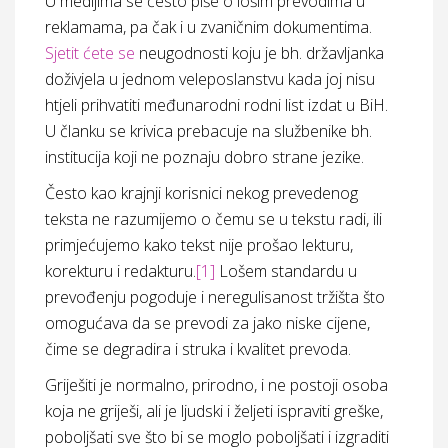
U medijima se često piše o lošim prevodima u
reklamama, pa čak i u zvaničnim dokumentima.
Sjetit ćete se
neugodnosti koju je bh. državljanka
doživjela u jednom veleposlanstvu kada joj nisu
htjeli prihvatiti međunarodni rodni list izdat u BiH.
U članku se krivica prebacuje na službenike bh.
institucija koji ne poznaju dobro strane jezike.
Često kao krajnji korisnici nekog prevedenog
teksta ne razumijemo o čemu se u tekstu radi, ili
primjećujemo kako tekst nije prošao lekturu,
korekturu i redakturu.
[1]
Lošem standardu u
prevođenju pogoduje i neregulisanost tržišta što
omogućava da se prevodi za jako niske cijene,
čime se degradira i struka i kvalitet prevoda.
Griješiti je normalno, prirodno, i ne postoji osoba
koja ne griješi, ali je ljudski i željeti ispraviti greške,
poboljšati sve što bi se moglo poboljšati i izgraditi