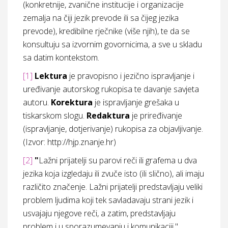
(konkretnije, zvanične institucije i organizacije
zemalja na čiji jezik prevode ili sa čijeg jezika
prevode), kredibilne rječnike (više njih), te da se
konsultuju sa izvornim govornicima, a sve u skladu
sa datim kontekstom.
[1]
Lektura
je pravopisno i jezično ispravljanje i
uređivanje autorskog rukopisa te davanje savjeta
autoru.
Korektura
je
ispravljanje grešaka u
tiskarskom slogu.
Redaktura
je priređivanje
(ispravljanje, dotjerivanje) rukopisa za objavljivanje.
(Izvor: http://hjp.znanje.hr)
[2]
"
Lažni prijatelji su parovi reči ili grafema u dva
jezika koja izgledaju ili zvuče isto (ili slično), ali imaju
različito značenje. Lažni prijatelji predstavljaju veliki
problem ljudima koji tek savladavaju strani jezik i
usvajaju njegove reči, a zatim, predstavljaju
problem i u sporazumevanju i komunikaciji."