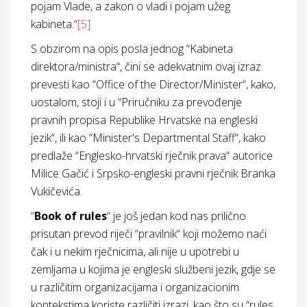
pojam Vlade, a zakon o vladi i pojam užeg
kabineta.“
[5]
S obzirom na opis posla jednog “Kabineta
direktora/ministra“, čini se adekvatnim ovaj izraz
prevesti kao “Office of the Director/Minister“, kako,
uostalom, stoji i u “Priručniku za prevođenje
pravnih propisa Republike Hrvatske na engleski
jezik“, ili kao “Minister's Departmental Staff“, kako
predlaže “Englesko-hrvatski rječnik prava“ autorice
Milice Gačić i Srpsko-engleski pravni rječnik Branka
Vukičevića.
“
Book of rules
“ je još jedan kod nas prilično
prisutan prevod riječi “pravilnik“ koji možemo naći
čak i u nekim rječnicima, ali nije u upotrebi u
zemljama u kojima je engleski službeni jezik, gdje se
u različitim organizacijama i organizacionim
kontekstima koriste različiti izrazi, kao što su “rules,