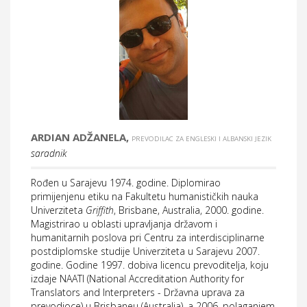
ARDIAN ADŽANELA,
PREVODILAC ZA ENGLESKI I ALBANSKI JEZIK
saradnik
Rođen u Sarajevu 1974. godine. Diplomirao
primijenjenu etiku na Fakultetu humanističkih nauka
Univerziteta
Griffith
, Brisbane, Australia, 2000. godine.
Magistrirao u oblasti upravljanja državom i
humanitarnih poslova pri Centru za interdisciplinarne
postdiplomske studije Univerziteta u Sarajevu 2007.
godine. Godine 1997. dobiva licencu prevoditelja, koju
izdaje NAATI (National Accreditation Authority for
Translators and Interpreters - Državna uprava za
prevodioce) u Brisbaneu (Australia), a 2006. polaganjem