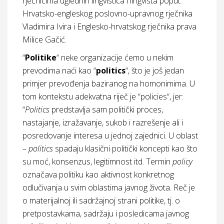
rječnicima uglednih lingvistica i lingvista poput
Hrvatsko-engleskog poslovno-upravnog rječnika
Vladimira Ivira i Englesko-hrvatskog rječnika prava
Milice Gačić.
“
Politike
“ neke organizacije ćemo u nekim
prevodima naći kao “
politics
“, što je još jedan
primjer prevođenja baziranog na homonimima. U
tom kontekstu adekvatna riječ je “policies“, jer:
“
Politics
predstavlja sam politički proces,
nastajanje, izražavanje, sukob i razrešenje ali i
posredovanje interesa u jednoj zajednici. U oblast
–
politics
spadaju klasični politički koncepti kao što
su moć, konsenzus, legitimnost itd. Termin
policy
označava politiku kao aktivnost konkretnog
odlučivanja u svim oblastima javnog života. Reč je
o materijalnoj ili sadržajnoj strani politike, tj. o
pretpostavkama, sadržaju i posledicama javnog