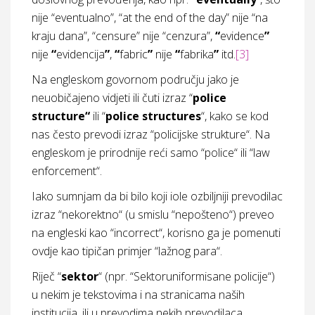
nije “eventualno”, “at the end of the day” nije “na
kraju dana”, “censure” nije “cenzura”,
“
evidence
”
nije
“
evidencija
”
,
“
fabric
”
nije
“
fabrika
”
itd.
[3]
Na engleskom govornom području jako je
neuobičajeno vidjeti ili čuti izraz “
police
structure“
ili “
police structures
“, kako se kod
nas često prevodi izraz “policijske strukture“. Na
engleskom je prirodnije reći samo “police“ ili “law
enforcement“.
Iako sumnjam da bi bilo koji iole ozbiljniji prevodilac
izraz “nekorektno“ (u smislu “nepošteno“) preveo
na engleski kao “incorrect“, korisno ga je pomenuti
ovdje kao tipičan primjer “lažnog para“.
Riječ “
sektor
“ (npr. “Sektoruniformisane policije“)
u nekim je tekstovima i na stranicama naših
institucija, ili u prevodima nekih prevodilaca