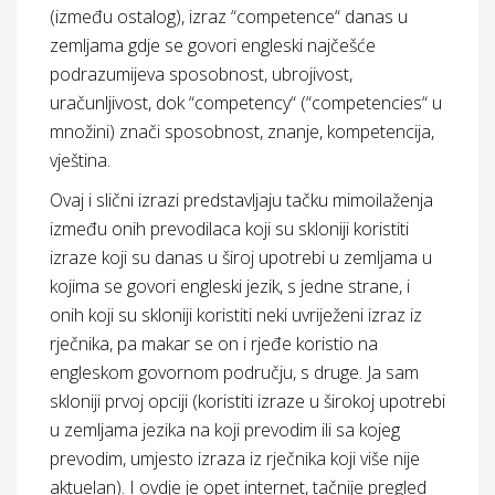
(između ostalog), izraz “competence“ danas u
zemljama gdje se govori engleski najčešće
podrazumijeva sposobnost, ubrojivost,
uračunljivost, dok “competency“ (“competencies“ u
množini) znači sposobnost, znanje, kompetencija,
vještina.
Ovaj i slični izrazi predstavljaju tačku mimoilaženja
između onih prevodilaca koji su skloniji koristiti
izraze koji su danas u široj upotrebi u zemljama u
kojima se govori engleski jezik, s jedne strane, i
onih koji su skloniji koristiti neki uvriježeni izraz iz
rječnika, pa makar se on i rjeđe koristio na
engleskom govornom području, s druge. Ja sam
skloniji prvoj opciji (koristiti izraze u širokoj upotrebi
u zemljama jezika na koji prevodim ili sa kojeg
prevodim, umjesto izraza iz rječnika koji više nije
aktuelan). I ovdje je opet internet, tačnije pregled