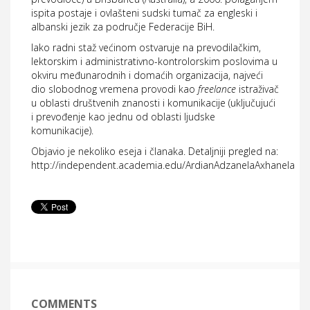
ispita postaje i ovlašteni sudski tumač za engleski i
albanski jezik za područje Federacije BiH.
Iako radni staž većinom ostvaruje na prevodilačkim,
lektorskim i administrativno-kontrolorskim poslovima u
okviru međunarodnih i domaćih organizacija, najveći
dio slobodnog vremena provodi kao
freelance
istraživač
u oblasti društvenih znanosti i komunikacije (uključujući
i prevođenje kao jednu od oblasti ljudske
komunikacije).
Objavio je nekoliko eseja i članaka. Detaljniji pregled na:
http://independent.academia.edu/ArdianAdzanelaAxhanela
COMMENTS