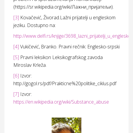
(https://sr.wikipedia.org/wiki/Лажни_пријатељи).
[3]
Kovačević, Živorad.Lažni prijatelji u engleskom
jeziku. Dostupno na:
http://www.delfi.rs/knjige/3698_lazni_prijatelji_u_engleskom
[4]
Vukičević, Branko. Pravni rečnik: Englesko-srpski
[5]
Pravni leksikon Leksikografskog zavoda
Miroslav Krleža.
[6]
Izvor:
http://gogol.rs/pdf/Prakticne%20politike_ciklus.pdf
[7]
Izvor:
https://en.wikipedia.org/wiki/Substance_abuse