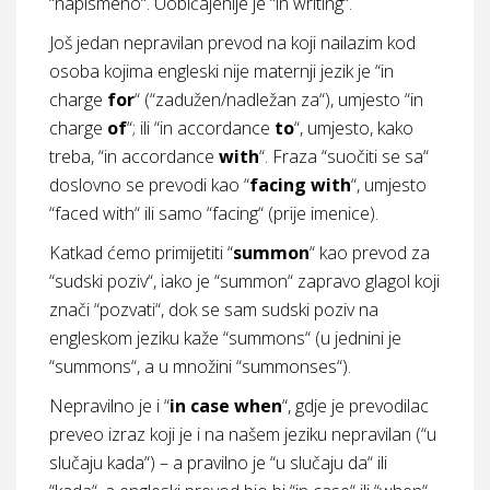
“napismeno“. Uobičajenije je “in writing“.
Još jedan nepravilan prevod na koji nailazim kod
osoba kojima engleski nije maternji jezik je “in
charge
for
“ (“zadužen/nadležan za“), umjesto “in
charge
of
“; ili “in accordance
to
“, umjesto, kako
treba, “in accordance
with
“. Fraza “suočiti se sa“
doslovno se prevodi kao “
facing with
“, umjesto
“faced with“ ili samo “facing“ (prije imenice).
Katkad ćemo primijetiti “
summon
“ kao prevod za
“sudski poziv“, iako je “summon“ zapravo glagol koji
znači “pozvati“, dok se sam sudski poziv na
engleskom jeziku kaže “summons“ (u jednini je
“summons“, a u množini “summonses“).
Nepravilno je i “
in case when
“, gdje je prevodilac
preveo izraz koji je i na našem jeziku nepravilan (“u
slučaju kada“) – a pravilno je “u slučaju da“ ili