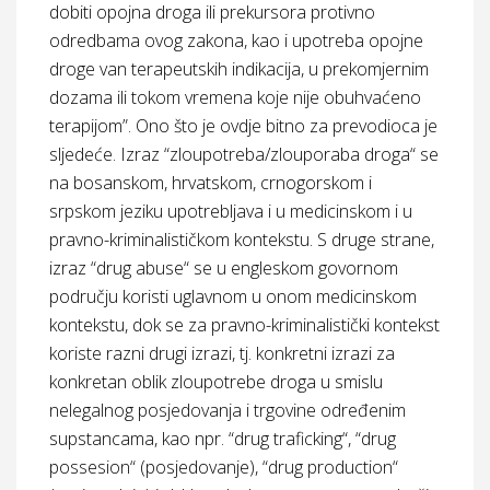
dobiti opojna droga ili prekursora protivno
odredbama ovog zakona, kao i upotreba opojne
droge van terapeutskih indikacija, u prekomjernim
dozama ili tokom vremena koje nije obuhvaćeno
terapijom”. Ono što je ovdje bitno za prevodioca je
sljedeće. Izraz “zloupotreba/zlouporaba droga“ se
na bosanskom, hrvatskom, crnogorskom i
srpskom jeziku upotrebljava i u medicinskom i u
pravno-kriminalističkom kontekstu. S druge strane,
izraz “drug abuse“ se u engleskom govornom
području koristi uglavnom u onom medicinskom
kontekstu, dok se za pravno-kriminalistički kontekst
koriste razni drugi izrazi, tj. konkretni izrazi za
konkretan oblik zloupotrebe droga u smislu
nelegalnog posjedovanja i trgovine određenim
supstancama, kao npr. “drug traficking“, “drug
possesion“ (posjedovanje), “drug production“