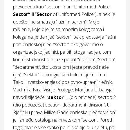
prevedena kao “sector“ (npr. “Uniformed Police
Secto
r“
ili “
Sector
of Uniformed Police“), a neki je
uopšte i ne smatraju “lažnim parom“. Moje
mišljenje, koje dijelim sa mnogim kolegicama i
kolegama, je da riječ “sektor“ ipak predstavlja “lažni
par“ engleskoj riječi “sector“ ako govorimo o
organizacijskoj jedinici, pa bih stoga radije u tom
kontekstu koristio izraze poput “division“, “section“,
“department“, što uostalom i jeste prevod naše
riječi “sektor“ u mnogim kredibilnim rječnicima.
Tako Hrvatsko-engleski poslovno-upravni rječnik,
Vladimira Ivira, Višnje Protege, Marijana Urbanyja,
navodi sljedeće: “
sektor
1. (dio privrede) sector; 2.
(dio poduzeća) section, department, division“. U
Rječniku prava Milice Gačić engleska riječ “division“
je, između ostalog, na hrvatskom “sektor“. Pored
toga, manje-više svako policijsko tijelo u svijetu, pa