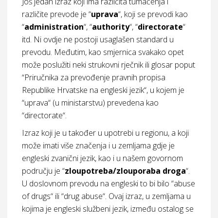
Još jedan izraz koji ima različita tumačenja i
različite prevode je “
uprava
“, koji se prevodi kao
“
administration
“, “
authority
“, “
directorate
“
itd. Ni ovdje ne postoji usaglašen standard u
prevodu. Međutim, kao smjernica svakako opet
može poslužiti neki strukovni rječnik ili glosar poput
“Priručnika za prevođenje pravnih propisa
Republike Hrvatske na engleski jezik“, u kojem je
“uprava“ (u ministarstvu) prevedena kao
“directorate“.
Izraz koji je u također u upotrebi u regionu, a koji
može imati više značenja i u zemljama gdje je
engleski zvanični jezik, kao i u našem govornom
području je “
zloupotreba/zlouporaba droga
“.
U doslovnom prevodu na engleski to bi bilo “abuse
of drugs“ ili “drug abuse“. Ovaj izraz, u zemljama u
kojima je engleski službeni jezik, između ostalog se