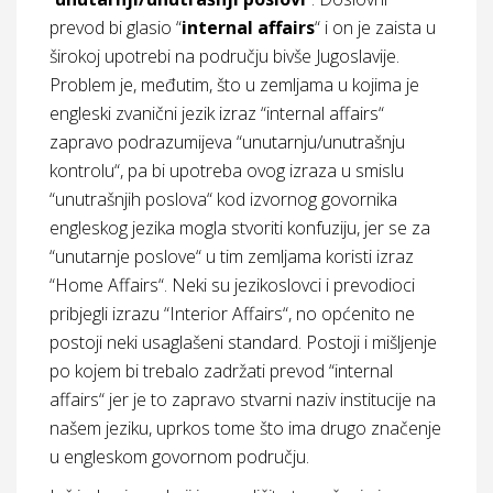
prevod bi glasio “
internal affairs
“ i on je zaista u
širokoj upotrebi na području bivše Jugoslavije.
Problem je, međutim, što u zemljama u kojima je
engleski zvanični jezik izraz “internal affairs“
zapravo podrazumijeva “unutarnju/unutrašnju
kontrolu“, pa bi upotreba ovog izraza u smislu
“unutrašnjih poslova“ kod izvornog govornika
engleskog jezika mogla stvoriti konfuziju, jer se za
“unutarnje poslove“ u tim zemljama koristi izraz
“Home Affairs“. Neki su jezikoslovci i prevodioci
pribjegli izrazu “Interior Affairs“, no općenito ne
postoji neki usaglašeni standard. Postoji i mišljenje
po kojem bi trebalo zadržati prevod “internal
affairs“ jer je to zapravo stvarni naziv institucije na
našem jeziku, uprkos tome što ima drugo značenje
u engleskom govornom području.