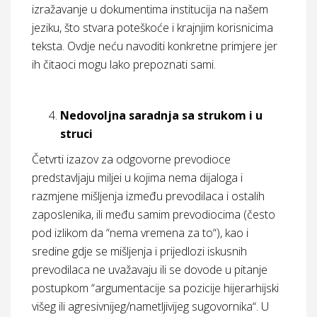
izražavanje u dokumentima institucija na našem
jeziku, što stvara poteškoće i krajnjim korisnicima
teksta. Ovdje neću navoditi konkretne primjere jer
ih čitaoci mogu lako prepoznati sami.
Nedovoljna saradnja sa strukom i u
struci
Četvrti izazov za odgovorne prevodioce
predstavljaju miljei u kojima nema dijaloga i
razmjene mišljenja između prevodilaca i ostalih
zaposlenika, ili među samim prevodiocima (često
pod izlikom da “nema vremena za to“), kao i
sredine gdje se mišljenja i prijedlozi iskusnih
prevodilaca ne uvažavaju ili se dovode u pitanje
postupkom “argumentacije sa pozicije hijerarhijski
višeg ili agresivnijeg/nametljivijeg sugovornika“. U