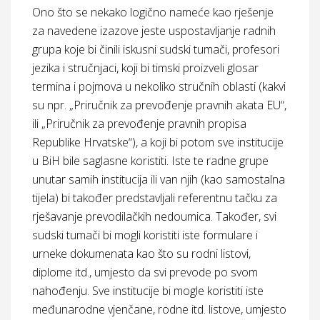
Ono što se nekako logično nameće kao rješenje
za navedene izazove jeste uspostavljanje radnih
grupa koje bi činili iskusni sudski tumači, profesori
jezika i stručnjaci, koji bi timski proizveli glosar
termina i pojmova u nekoliko stručnih oblasti (kakvi
su npr. „Priručnik za prevođenje pravnih akata EU“,
ili „Priručnik za prevođenje pravnih propisa
Republike Hrvatske“), a koji bi potom sve institucije
u BiH bile saglasne koristiti. Iste te radne grupe
unutar samih institucija ili van njih (kao samostalna
tijela) bi također predstavljali referentnu tačku za
rješavanje prevodilačkih nedoumica. Također, svi
sudski tumači bi mogli koristiti iste formulare i
urneke dokumenata kao što su rodni listovi,
diplome itd., umjesto da svi prevode po svom
nahođenju. Sve institucije bi mogle koristiti iste
međunarodne vjenčane, rodne itd. listove, umjesto