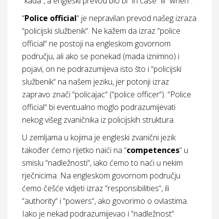
“kada“, a engleski prevod bio bi “in case“ ili “when“.
“
Police official
“ je nepravilan prevod našeg izraza
“policijski službenik“. Ne kažem da izraz “police
official“ ne postoji na engleskom govornom
području, ali ako se ponekad (mada iznimno) i
pojavi, on ne podrazumijeva isto što i “policijski
službenik“ na našem jeziku, jer potonji izraz
zapravo znači “policajac“ (“police officer“). “Police
official“ bi eventualno moglo podrazumijevati
nekog višeg zvaničnika iz policijskih struktura.
U zemljama u kojima je engleski zvanični jezik
također ćemo rijetko naići na “
competences
“ u
smislu “nadležnosti“, iako ćemo to naći u nekim
rječnicima. Na engleskom govornom području
ćemo češće vidjeti izraz “responsibilities“, ili
“authority“ i “powers“, ako govorimo o ovlastima.
Iako je nekad podrazumijevao i “nadležnost“