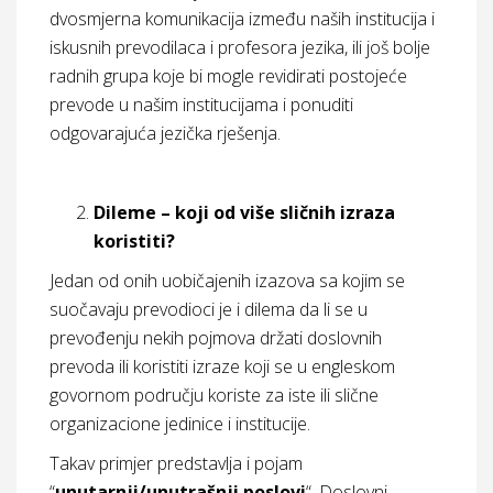
dvosmjerna komunikacija između naših institucija i
iskusnih prevodilaca i profesora jezika, ili još bolje
radnih grupa koje bi mogle revidirati postojeće
prevode u našim institucijama i ponuditi
odgovarajuća jezička rješenja.
Dileme – koji od više sličnih izraza
koristiti?
Jedan od onih uobičajenih izazova sa kojim se
suočavaju prevodioci je i dilema da li se u
prevođenju nekih pojmova držati doslovnih
prevoda ili koristiti izraze koji se u engleskom
govornom području koriste za iste ili slične
organizacione jedinice i institucije.
Takav primjer predstavlja i pojam
“
unutarnji/unutrašnji poslovi
“. Doslovni