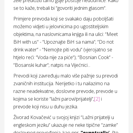
žele predložiti tamo gdje postoje nedoumice. Kako
se to kaže, trebali bi “govoriti jednim glasom“.
Primjere prevoda koji se svakako daju poboljšati
možemo vidjeti u jelovnicima po ugostiteljskim
objektima, na naslovnicama knjiga ili na ulici: “Meet
BiH with us“ - “Upoznajte BiH sa nama“; “Do not
drink water“ - “Nemojte piti vodu“ (vjerojatno se
htjelo reći: “Voda nije za piće“); “Bosnian Cook“ -
“Bosanski kuhar“; natpis na Vijećnici...
Prevodi koji zavređuju malo više pažnje su prevodi
zvaničnih institucija. Nerijetko i tu nailazimo na
razne neadekvatne, doslovne prevode, prevode u
kojima se koriste “lažni parovi/prijatelji“,
[2]
i
prevode koji nisu u duhu jezika.
Živorad Kovačević u svojoj knjizi “Lažni prijatelji u
engleskom jeziku“ ukazuje ne neke tipične “zamke”
doslovnog prevođenja, kao npr.
“eventually
”, što