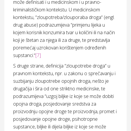
može definisati i u medicinskom i u pravno-
kriminalističkom kontekstu. U medicinskom
kontekstu, “zloupotreba/zlouporaba droga“ (engl.
drug abuse) podrazumijeva “primjenu lijeka u
kojem korisnik konzumira tvar u količini ili na način
koji je štetan za njega ili za druge, te predstavlja
poremećaj uzrokovan korištenjem određenih
supstanci.“
[7]
S druge strane, definicija “zloupotrebe droga“ u
pravnom kontekstu, npr. u zakonu o sprečavanju i
suzbijanju zloupotrebe opojnih droga, nešto je
drugačija i šira od one striktno medicinske, te
podrazumijeva “uzgoj biljke iz koje se može dobiti
opojna droga, posjedovanje sredstva za
proizvodnju opojne droge te proizvodnja, promet i
posjedovanje opojne droge, psihotropne
supstance, biljke ili dijela biljke iz koje se može