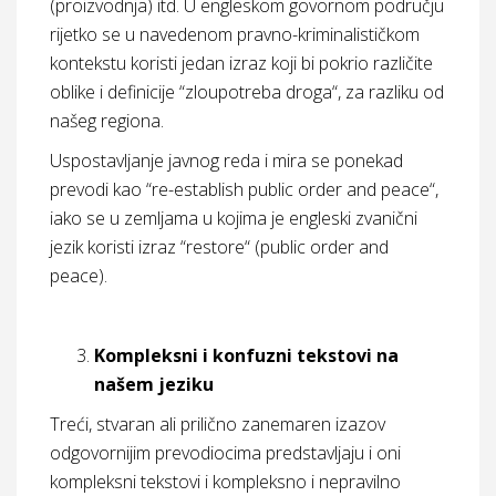
(proizvodnja) itd. U engleskom govornom području
rijetko se u navedenom pravno-kriminalističkom
kontekstu koristi jedan izraz koji bi pokrio različite
oblike i definicije “zloupotreba droga“, za razliku od
našeg regiona.
Uspostavljanje javnog reda i mira se ponekad
prevodi kao “re-establish public order and peace“,
iako se u zemljama u kojima je engleski zvanični
jezik koristi izraz “restore“ (public order and
peace).
Kompleksni i konfuzni tekstovi na
našem jeziku
Treći, stvaran ali prilično zanemaren izazov
odgovornijim prevodiocima predstavljaju i oni
kompleksni tekstovi i kompleksno i nepravilno