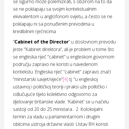
se sigurno može polemizirati, s obzirom na to da
se ne poklapaju sa svojim kontekstualnim
ekvivalentom u anglofonom svijetu, a često se ne
poklapaju ni sa ponuđenim prevodima u
kredibilnim rječnicima.
“
Cabinet of the Director
“ u doslovnom prevodu
jeste “Kabinet direktora“, ali je problem u tome što
se engleska riječ “cabinet“ u engleskom govornom
području zapravo ne koristi u navedenom
kontekstu. Engleska riječ “cabinet“ zapravo znači
“ministarski savjet/vijeće“
[4]
tj. “u engleskoj
ustavnoj i političkoj teoriji i praksi uže političko i
odlučujuće tijelo kolektivno odgovorno za
djelovanje britanske vlade. 'Kabinet' se u načelu
sastoji od 20 do 25 ministara... 2. Kolokvijalni
termin za vladu u parlamentarnom i drugim
oblicima ustroja državne vlasti. Ustav RH koristi