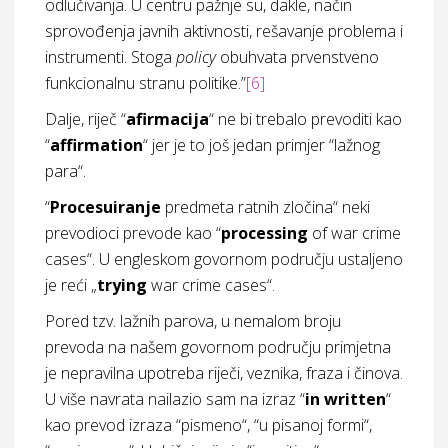
odlučivanja. U centru pažnje su, dakle, način
sprovođenja javnih aktivnosti, rešavanje problema i
instrumenti. Stoga
policy
obuhvata prvenstveno
funkcionalnu stranu politike.”
[6]
Dalje, riječ “
afirmacija
“ ne bi trebalo prevoditi kao
“
affirmation
“ jer je to još jedan primjer “lažnog
para“.
“
Procesuiranje
predmeta ratnih zločina“ neki
prevodioci prevode kao “
processing
of war crime
cases“. U engleskom govornom području ustaljeno
je reći „
trying
war crime cases“.
Pored tzv. lažnih parova, u nemalom broju
prevoda na našem govornom području primjetna
je nepravilna upotreba riječi, veznika, fraza i činova.
U više navrata nailazio sam na izraz “
in written
“
kao prevod izraza “pismeno“, “u pisanoj formi“,