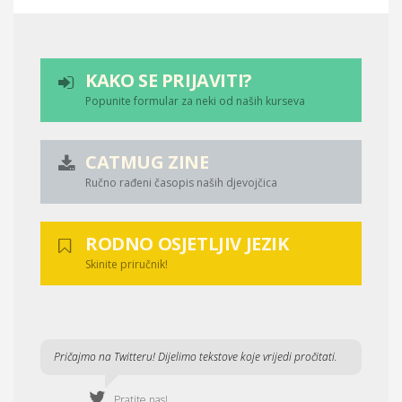
KAKO SE PRIJAVITI?
Popunite formular za neki od naših kurseva
CATMUG ZINE
Ručno rađeni časopis naših djevojčica
RODNO OSJETLJIV JEZIK
Skinite priručnik!
Pričajmo na Twitteru! Dijelimo tekstove koje vrijedi pročitati.
Pratite nas!