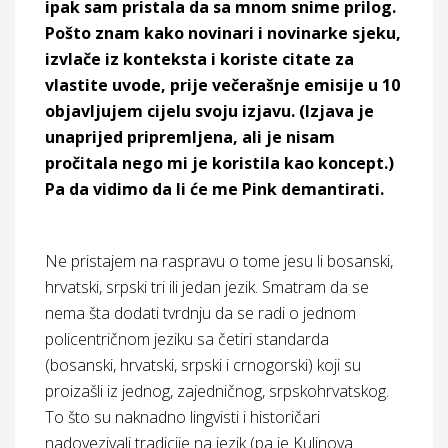
ipak sam pristala da sa mnom snime prilog.
Pošto znam kako novinari i novinarke sjeku,
izvlače iz konteksta i koriste citate za
vlastite uvode, prije večerašnje emisije u 10
objavljujem cijelu svoju izjavu. (Izjava je
unaprijed pripremljena, ali je nisam
pročitala nego mi je koristila kao koncept.)
Pa da vidimo da li će me Pink demantirati.
Ne pristajem na raspravu o tome jesu li bosanski,
hrvatski, srpski tri ili jedan jezik. Smatram da se
nema šta dodati tvrdnju da se radi o jednom
policentričnom jeziku sa četiri standarda
(bosanski, hrvatski, srpski i crnogorski) koji su
proizašli iz jednog, zajedničnog, srpskohrvatskog.
To što su naknadno lingvisti i historičari
nadovezivali tradicije na jezik (pa je Kulinova