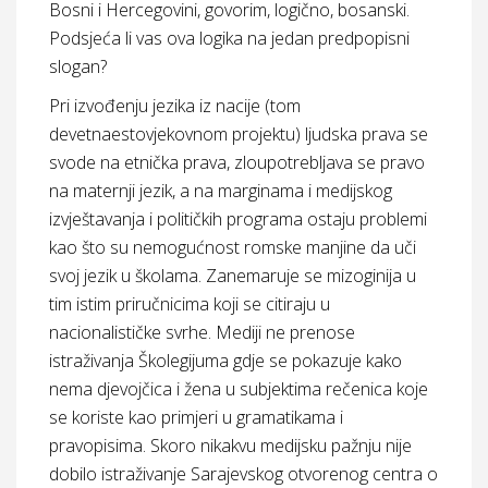
Bosni i Hercegovini, govorim, logično, bosanski.
Podsjeća li vas ova logika na jedan predpopisni
slogan?
Pri izvođenju jezika iz nacije (tom
devetnaestovjekovnom projektu) ljudska prava se
svode na etnička prava, zloupotrebljava se pravo
na maternji jezik, a na marginama i medijskog
izvještavanja i političkih programa ostaju problemi
kao što su nemogućnost romske manjine da uči
svoj jezik u školama. Zanemaruje se mizoginija u
tim istim priručnicima koji se citiraju u
nacionalističke svrhe. Mediji ne prenose
istraživanja Školegijuma gdje se pokazuje kako
nema djevojčica i žena u subjektima rečenica koje
se koriste kao primjeri u gramatikama i
pravopisima. Skoro nikakvu medijsku pažnju nije
dobilo istraživanje Sarajevskog otvorenog centra o