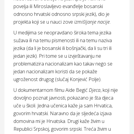
povelja ili Miroslavljevo evanđelje bosanski
odnosno hrvatski odnosno srpski jezik), dio je
projekta koji se u nauci zove
izmišljanje nacije
.
U medijima se neopravdano široka tema jezika
sužava ili na temu pismenosti ili na temu naziva
jezika (da li je bosanski ili bošnjački, da li su tri ili
jedan jezik). Pri tome se u izvještavanju ne
problematizira nacionalizam kao takav nego se
jedan nacionalizam koristi da se pokaže
ugroženost drugog (slučaj Konjević Polje).
U dokumentarnom filmu Aide Begić
Djeca
, koji nije
dovoljno poznat javnosti, pokazano je šta djeca
uče u školi. Jedna učenica kaže ja sam Hrvatica,
govorim hrvatski. Naravno da je sljedeća izjava
domovina mi je Hrvatska. Drugi kaže živim u
Republici Srpskoj, govorim srpski. Treća živim u