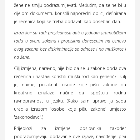
žene ne smiju podrazumijevati. Međutim, da se ne bi u
cijelom dokumentu koristili naporedni oblici, definirana
je rečenica koja se treba dodavati kao poseban član.
Izrazi koji su radi preglednosti dati u jednom gramatičkom
rodu u ovom zakonu i propisima donesenim na osnovu
ovog zakona bez diskriminacije se odnose i na muškarce i
na žene.
Cilj izmjena, naravno, nije bio da se u zakone doda ova
rečenica i nastavi koristiti muški rod kao generički. Cilj
je, naime, potaknuti osobe koje pišu zakone da
kreativno iznalaze načine da ispoštuju rodnu
ravnopravnost u jeziku. (Kako sam upravo ja sada
uradila izrazom 'osobe koje pišu zakone' umjesto
'zakonodavci'.)
Prijedlozi za izmjene poslovnika također
podrazumijevaju dodavanje ove izjave, navođenje prvi