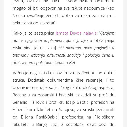
jezika, ovakva inicijativa i sveobuhvatan dokument
mogao bi biti odgovor na sve
tekuće
nedoumice (kao
što su izvođenje ženskih oblika za neka zanimanja -
sekretarka od sekretar).
Kako je to zastupnica
Ismeta Devoz najavila
:
Vjerujem
da će njegovom implementacijom
[projekta otklanjanja
diskriminacije u jeziku]
biti otvoreno novo poglavlje u
tretmanu, isticanju prisutnosti, značaja i položaju žena u
društvenom i političkom životu u BiH.
Važno je naglasiti da je ovjeru za urađeni posao dala i
struka. Dodatak dokumentima čine recenzije, i to
pozitivne recenzije, sa jezičkog i kulturološkog aspekta.
Recenziju za bosanski i hrvatski jezik dali su prof. dr.
Senahid Halilović i prof. dr. Josip Baotić, profesori na
Filozofskom fakultetu u Sarajevu, za srpski jezik prof.
dr. Biljana Panić-Babić, profesorica na Filološkom
fakultetu u Banjoj Luci, a sociološki osvrt doc. dr.