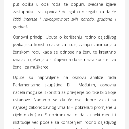
put oblika u oba roda, te dopunu svečane izjave
zastupnika i zastupnica / delegata i delegatkinja da će
štititi interese i ravnopravnost svih naroda, građana i
građanki
.
Osnovni principi Uputa o korištenju rodno osjetljivog
jezika jesu: koristiti nazive za titule, zvanja i zanimanja u
ženskom rodu kada se odnose na ženu te kreativno
iznalaziti rješenja u slučajevima da se nazivi koriste i za
žene i za muškarce.
Upute su napravljene na osnovu analize rada
Parlamentarne skupštine BiH. Međutim, osnovna
načela mogu se iskoristiti za pravljenje politike bilo koje
ustanove. Nadamo se da će ove dobre vijesti sa
najvišeg zakonodavnog vrha BiH pokrenuti promjene u
cijelom društvu. S obzirom na to da su neki mediji i
institucije već počele sa korištenjem rodno osjetljivog