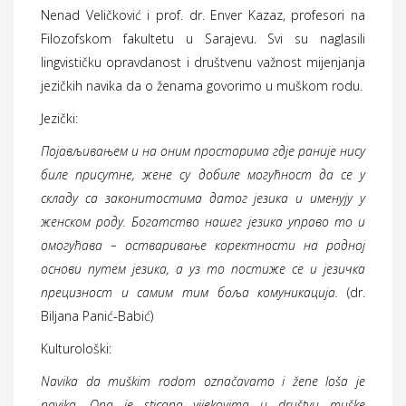
Nenad Veličković i prof. dr. Enver Kazaz, profesori na
Filozofskom fakultetu u Sarajevu. Svi su naglasili
lingvističku opravdanost i društvenu važnost mijenjanja
jezičkih navika da o ženama govorimo u muškom rodu.
Jezički:
Појављивањем и на оним просторима гдје раније нису
биле присутне, жене су добиле могућност да се у
складу са законитостима датог језика и именују у
женском роду. Богатство нашег језика управо то и
омогућава – остваривање коректности на родној
основи путем језика, а уз то постиже се и језичка
прецизност и самим тим боља комуникација.
(dr.
Biljana Panić-Babić)
Kulturološki:
Navika da muškim rodom označavamo i žene loša je
navika. Ona je sticana vijekovima u društvu muške