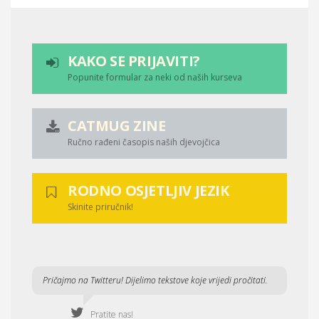
KAKO SE PRIJAVITI?
Popunite formular za neki od naših kurseva
CATMUG ZINE
Ručno rađeni časopis naših djevojčica
RODNO OSJETLJIV JEZIK
Skinite priručnik!
Pričajmo na Twitteru! Dijelimo tekstove koje vrijedi pročitati.
Pratite nas!