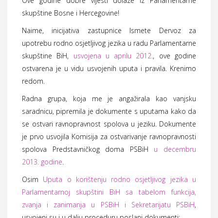
Ove godine dobre vijesti dolaze iz Parlamentarne
skupštine Bosne i Hercegovine!
Naime, inicijativa zastupnice Ismete Dervoz za
upotrebu rodno osjetljivog jezika u radu Parlamentarne
skupštine BiH,
usvojena u aprilu 2012.
, ove godine
ostvarena je u vidu usvojenih uputa i pravila. Krenimo
redom.
Radna grupa, koja me je angažirala kao vanjsku
saradnicu, pipremila je dokumente s uputama kako da
se ostvari ravnopravnost spolova u jeziku. Dokumente
je prvo usvojila Komisija za ostvarivanje ravnopravnosti
spolova Predstavničkog doma PSBiH
u decembru
2013. godine
.
Osim
Uputa o korištenju rodno osjetljivog jezika u
Parlamentarnoj skupštini BiH sa tabelom funkcija,
zvanja i zanimanja u PSBiH i Sekretarijatu PSBiH
,
usvojeni su i u dalju proceduru poslani dokumenti: