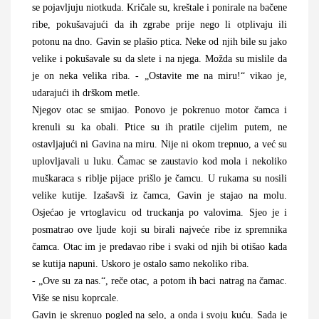
se pojavljuju niotkuda. Kričale su, kreštale i ponirale na bačene
ribe, pokušavajući da ih zgrabe prije nego li otplivaju ili
potonu na dno. Gavin se plašio ptica. Neke od njih bile su jako
velike i pokušavale su da slete i na njega. Možda su mislile da
je on neka velika riba. - „Ostavite me na miru!“ vikao je,
udarajući ih drškom metle.
Njegov otac se smijao. Ponovo je pokrenuo motor čamca i
krenuli su ka obali. Ptice su ih pratile cijelim putem, ne
ostavljajući ni Gavina na miru. Nije ni okom trepnuo, a već su
uplovljavali u luku. Čamac se zaustavio kod mola i nekoliko
muškaraca s riblje pijace prišlo je čamcu. U rukama su nosili
velike kutije. Izašavši iz čamca, Gavin je stajao na molu.
Osjećao je vrtoglavicu od truckanja po valovima. Sjeo je i
posmatrao ove ljude koji su birali najveće ribe iz spremnika
čamca. Otac im je predavao ribe i svaki od njih bi otišao kada
se kutija napuni. Uskoro je ostalo samo nekoliko riba.
- „Ove su za nas.“, reče otac, a potom ih baci natrag na čamac.
Više se nisu koprcale.
Gavin je skrenuo pogled na selo, a onda i svoju kuću. Sada je