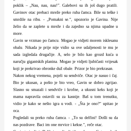
poklik – „Nau, nau, nau!”. Galebovi su ih još dugo pratili.
Gavinov otac prebaci mreže preko ruba čamca. Bile su teške i
smrdile na ribu. - „Pomakni se.“, upozorio je Gavina. Nije
želio da se zaplete u mreže i da zajedno sa njima upadne u
more.
Gavin se vrzmao po čamcu. Mogao je vidjeti morem isklesanu
obalu. Nikada je prije nije vidio sa ove udaljenosti te mu je
sada izgledala drugačije. A, selo je bilo kao grozd kuća u
naručju gigantskih planina. Mogao je vidjeti ljubičasti vrijesak
koji je prekrivao obronke duž obale. Prizor je bio prekrasan.
Nakon nekog vremena, pojeli su sendviče. Otac je nasuo i čaj.
Bio je ukusan, a pošto je bio vreo, Gavin se dobro zgrijao.
Slasno su smazali i sendviče i krofne, a ukusni keks koji je
mama napravila ostavili su za kasnije. Baš u tom trenutku,
vidio je kako se nešto igra u vodi. - „Šta je ono?“ upitao je
oca.
Pogledali su preko ruba čamca. - „To su delfini! Došli su da
nas pozdrave. Baci im one mrvice i kekse.“, reče otac.