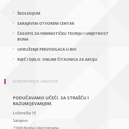
ŠKOLEGIJUM
SARAJEVSKI OTVORENI CENTAR
ČASOPIS ZA FEMINISTIČKU TEORIJU I UMJETNOST
BONA
UDRUŽENJE PREVODILACA U BIH
RIJEČ I DJELO: ONLINE ČITAONICA ZA AKCIJU
KONTAKTIRAJTE LINGVISTE
PODUČAVAMO UČEĆI. SA STRAŠĆU I
RAZUMIJEVANJEM.
Ložionička 15
Sarajevo
71000
Bosna i Hercegovina