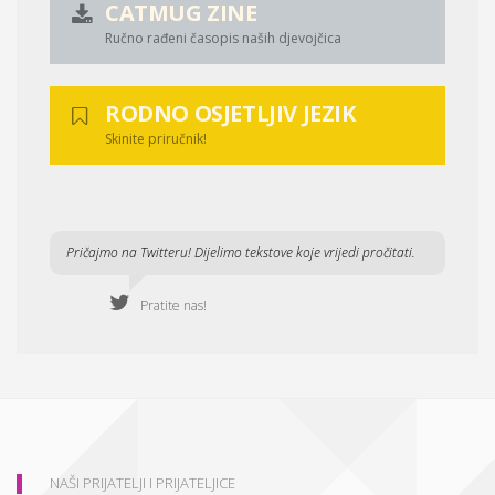
CATMUG ZINE
Ručno rađeni časopis naših djevojčica
RODNO OSJETLJIV JEZIK
Skinite priručnik!
Pričajmo na Twitteru! Dijelimo tekstove koje vrijedi pročitati.
Pratite nas!
NAŠI PRIJATELJI I PRIJATELJICE