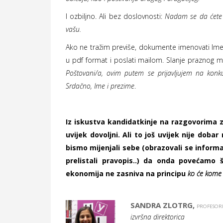
I ozbiljno. Ali bez doslovnosti:
Nadam se da ćete o
vašu.
Ako ne tražim previše, dokumente imenovati Ime
u pdf format i poslati mailom. Slanje praznog m
Poštovani/a, ovim putem se prijavljujem na kon
Srdačno, Ime i prezime
.
Iz iskustva kandidatkinje na razgovorima 
uvijek dovoljni. Ali to još uvijek nije doba
bismo mijenjali sebe (obrazovali se informa
prelistali pravopis..) da onda povećamo 
ekonomija ne zasniva na principu
ko će kome
SANDRA ZLOTRG,
PROFESORI
izvršna direktorica