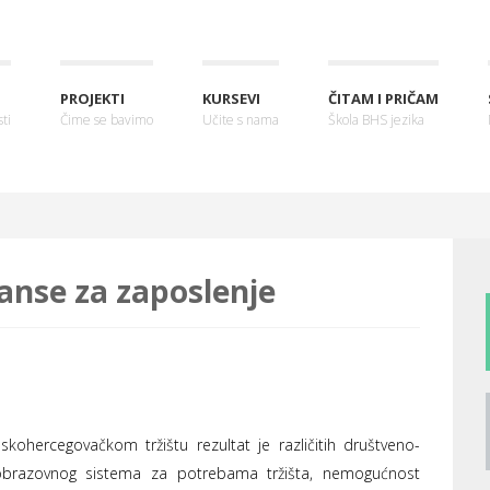
PROJEKTI
KURSEVI
ČITAM I PRIČAM
ti
Čime se bavimo
Učite s nama
Škola BHS jezika
anse za zaposlenje
ohercegovačkom tržištu rezultat je različitih društveno-
obrazovnog sistema za potrebama tržišta, nemogućnost