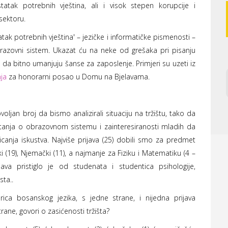
atak potrebnih vještina, ali i visok stepen korupcije i
sektoru.
k potrebnih vještina' – jezičke i informatičke pismenosti –
obrazovni sistem. Ukazat ću na neke od grešaka pri pisanju
da bitno umanjuju šanse za zaposlenje. Primjeri su uzeti iz
ja
za honorarni posao u Domu na Bjelavama.
voljan broj da bismo analizirali situaciju na tržištu, tako da
pitanja o obrazovnom sistemu i zainteresiranosti mladih da
icanja iskustva. Najviše prijava (25) dobili smo za predmet
i (19), Njemački (11), a najmanje za Fiziku i Matematiku (4 –
rijava pristiglo je od studenata i studentica psihologije,
sta..
orica bosanskog jezika, s jedne strane, i nijedna prijava
rane, govori o zasićenosti tržišta?