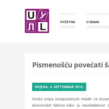
POČETNA
O NAMA
Na početak
Udruženje Lingvis
Pismenošću povećati š
SRIJEDA, 4. SEPTEMBAR 2013.
Visoka stopa nezaposlenosti mladih na bosansk
ekonomskih faktora kakvi su neusklađenost 