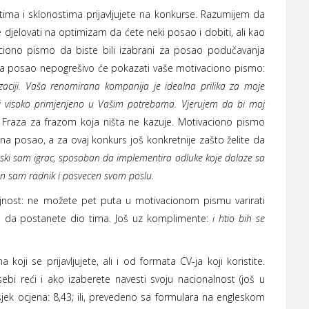
ima i sklonostima prijavljujete na konkurse. Razumijem da
e djelovati na optimizam da ćete neki posao i dobiti, ali kao
aciono pismo da biste bili izabrani za posao podučavanja
e na posao nepogrešivo će pokazati vaše motivaciono pismo:
ciji. Vaša renomirana kompanija je idealna prilika za moje
ti visoko primjenjeno u Vašim potrebama. Vjerujem da bi moj
Fraza za frazom koja ništa ne kazuje. Motivaciono pismo
e na posao, a za ovaj konkurs još konkretnije zašto želite da
ski sam igrac, sposoban da implementira odluke koje dolaze sa
alan sam radnik i posvecen svom poslu.
ljnost: ne možete pet puta u motivacionom pismu varirati
i da postanete dio tima. Još uz komplimente:
i htio bih se
koji se prijavljujete, ali i od formata CV-ja koji koristite.
bi reći i ako izaberete navesti svoju nacionalnost (još u
jek ocjena: 8,43; ili, prevedeno sa formulara na engleskom