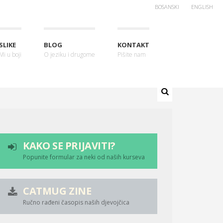
BOSANSKI
ENGLISH
SLIKE
BLOG
KONTAKT
Mi u boji
O jeziku i drugome
Pišite nam
KAKO SE PRIJAVITI?
Popunite formular za neki od naših kurseva
CATMUG ZINE
Ručno rađeni časopis naših djevojčica