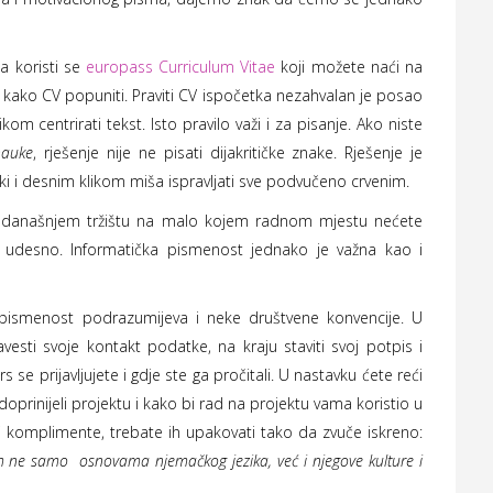
a koristi se
europass Curriculum Vitae
koji možete naći na
kako CV popuniti. Praviti CV ispočetka nezahvalan je posao
om centrirati tekst. Isto pravilo važi i za pisanje. Ako niste
nauke
, rješenje nije ne pisati dijakritičke znake. Rješenje je
pski i desnim klikom miša ispravljati sve podvučeno crvenim.
Na današnjem tržištu na malo kojem radnom mjestu nećete
ti udesno. Informatička pismenost jednako je važna kao i
u pismenost podrazumijeva i neke društvene konvencije. U
esti svoje kontakt podatke, na kraju staviti svoj potpis i
 se prijavljujete i gdje ste ga pročitali. U nastavku ćete reći
doprinijeli projektu i kako bi rad na projektu vama koristio u
ze i komplimente, trebate ih upakovati tako da zvuče iskreno:
čim ne samo osnovama njemačkog jezika, već i njegove kulture i