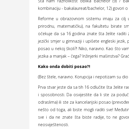
Šta nam raznolikost oblika
bachelor (9) /
bak
kombinaciju - bakalaureat/bachelor, 12) govori 
Reforme u obrazovnom sistemu imaju za cilj usm
prirodnu, matematičku), na fakultetu birate sm
očekuje da sa 16 godina znate šta želite radit
jezički smjer u gimnaziji i upišete engleski jezik
posao u nekoj školi?! Niko, naravno. Kao što vam 
jezika a manjak – čega? Inžinjerki mašinstva? Gr
Kako onda dobiti posao?!
(Bez štele, naravno. Korupcija i nepotizam su dio 
Prva stvar jeste da sa tih 16 odlučite šta želite r
i sposobnosti. Da osvijestite da li ste za podu
odraslima) ili ste za kancelarijski posao (prevođe
nešto od toga, ali biste mogli raditi sve! Međut
sve i da ne znate šta biste radije, to ne govor
neosviještenosti.