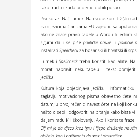
tako truditi i kada budemo dobili posao.
Prvi korak. Naći urnek. Na evropskom tržištu rad
svim jezicima članicama EU zajedno sa uputama 
ako ne znate praviti tabele u Wordu ili jednim klik
sigurni da li se piše
političke nauke
ili
politićke 
instalirati
Spellcheck
za bosanski ili hrvatski ili sr
I urnek i
Spellcheck
treba koristiti kao alate. 
morati napraviti neku tabelu ili tekst pomjeri
jezička.
Kultura koja objedinjava jezičku i informatičk
zaglavlju motivacionog pisma obavezno ćete nav
datum; u prvoj rečenici navest ćete na koji konkurs
nešto o sebi i odgovoriti na pitanje kako biste vi 
daljem radu i/ili školovanju. Ako i koristite fra
Cilj mi je da djecu kroz igru i lijepo druženje nau
običaja, kao i poštivanju drugog i drugačijeg.