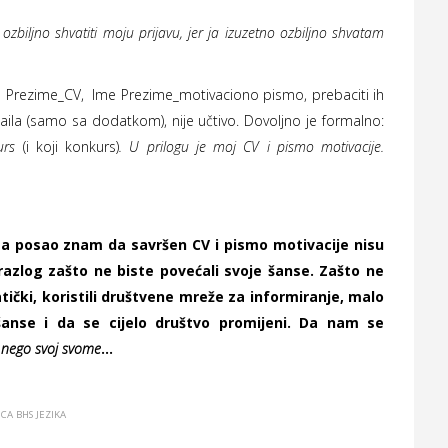
zbiljno shvatiti moju prijavu, jer ja izuzetno ozbiljno shvatam
 Prezime_CV, Ime Prezime_motivaciono pismo, prebaciti ih
aila (samo sa dodatkom), nije učtivo. Dovoljno je formalno:
kurs
(i koji konkurs)
. U prilogu je moj CV i pismo motivacije.
za posao znam da savršen CV i pismo motivacije nisu
r razlog zašto ne biste povećali svoje šanse. Zašto ne
tički, koristili društvene mreže za informiranje, malo
šanse i da se cijelo društvo promijeni. Da nam se
 nego svoj svome
...
CA BHS JEZIKA