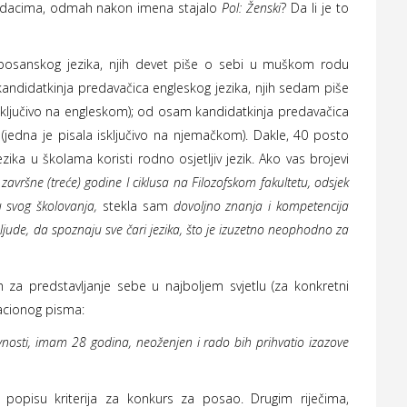
 podacima, odmah nakon imena stajalo
Pol: Ženski
? Da li je to
 bosanskog jezika, njih devet piše o sebi u muškom rodu
kandidatkinja predavačica engleskog jezika, njih sedam piše
e isključivo na engleskom); od osam kandidatkinja predavačica
k (jedna je pisala isključivo na njemačkom). Dakle, 40 posto
zika u školama koristi rodno osjetljiv jezik. Ako vas brojevi
završne (treće) godine I ciklusa na Filozofskom fakultetu, odsjek
ku svog školovanja,
stekla sam
dovoljno znanja i kompetencija
ljude, da spoznaju sve čari jezika, što je izuzetno neophodno za
h za predstavljanje sebe u najboljem svjetlu (za konkretni
acionog pisma:
vnosti, imam 28 godina, neoženjen i rado bih prihvatio izazove
 popisu kriterija za konkurs za posao. Drugim riječima,