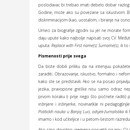
poslodavac bi trebao imati debelo dobar razlog 
Godine, može ako su povezane sa iskustvom. Br
diskriminacijom (kao, uostalom, i biranje na osno
Urneci za biografije zgodni su jer ne morate forma
daju upute kako najbolje napisati svoj CV. Međutim
uputa:
Replace with First name(s) Surname(s)
, ili t
Pismenosti prije svega
Da biste dobili priliku da na intervjuu pokaž
zaraditi. Obrazovanje, iskustvo, formalno i neforma
kako ste se predstavili. Ako se na posao prijavlj
jezika, pravopisne greške nisu samo odraz nep
prvom koraku (i prije nego što počnete raditi
inžinjere i inžinjerke, novinar(k)e ni pedagog(i
Politickih nauka u Banjoj Luci, odsjek-žurnalistika
ili
imamo i kod učiteljice i u petom-šestom razredu 
Ako smo dovoljno vremena posvetili pisanju CV