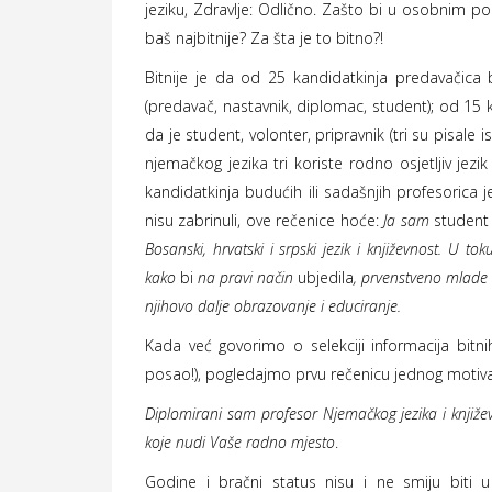
jeziku, Zdravlje: Odlično. Zašto bi u osobnim
baš najbitnije? Za šta je to bitno?!
Bitnije je da od 25 kandidatkinja predavačica
(predavač, nastavnik, diplomac, student); od 15 
da je student, volonter, pripravnik (tri su pisal
njemačkog jezika tri koriste rodno osjetljiv jezi
kandidatkinja budućih ili sadašnjih profesorica je
nisu zabrinuli, ove rečenice hoće:
Ja sam
student
Bosanski, hrvatski i srpski jezik i književnost. U to
kako
bi
na pravi način
ubjedila
, prvenstveno mlade 
njihovo dalje obrazovanje i educiranje.
Kada već govorimo o selekciji informacija bitni
posao!), pogledajmo prvu rečenicu jednog motiv
Diplomirani sam profesor Njemačkog jezika i knjiže
koje nudi Vaše radno mjesto
.
Godine i bračni status nisu i ne smiju biti u