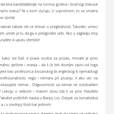
da bira kandidat(kinj)e na osnovu godina i bračnog statusa!
ačni status? Ni u kom slučaju. U suprotnom, to se smatra
vu spola).
tirati tabele niti se brinuti o preglednosti. Također, urneci
, urnek je tu da ga vi prilagodite sebi. Ako u zaglavlju stoji
o uradite ili uputu izbrišite!
ete kako ste baš vi prava osoba za posao, morate je prvo
lno, vještine i znanja – da li će biti dovoljni zavisi od toga
ujete kao profesorica bosanskog (ili engleskog ili njemačkog)
rofesionalnosti, nego i nemara pri pisanju. A ako već na
) pokazujete nemar... Odgovornosti za nemar ne oslobađam
nj)e! Lekciju o velikom i malom slovu (da li se piše
Fakulteta
 Fakultet političkih nauka u Banjoj Lici, Odsjek za žurnalistiku)
a i u srednjoj školi bar jednom.
-ja i motivacionog pisma, dajemo znak da ćemo se jednako