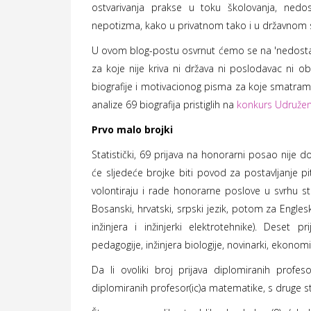
ostvarivanja prakse u toku školovanja, nedost
nepotizma, kako u privatnom tako i u državnom 
U ovom blog-postu osvrnut ćemo se na 'nedostata
za koje nije kriva ni država ni poslodavac ni 
biografije i motivacionog pisma za koje smatram 
analize 69 biografija pristiglih na
konkurs Udružen
Prvo malo brojki
Statistički, 69 prijava na honorarni posao nije do
će sljedeće brojke biti povod za postavljanje 
volontiraju i rade honorarne poslove u svrhu st
Bosanski, hrvatski, srpski jezik, potom za Englesk
inžinjera i inžinjerki elektrotehnike). Deset p
pedagogije, inžinjera biologije, novinarki, ekonomi
Da li ovoliki broj prijava diplomiranih profes
diplomiranih profesor(ic)a matematike, s druge st