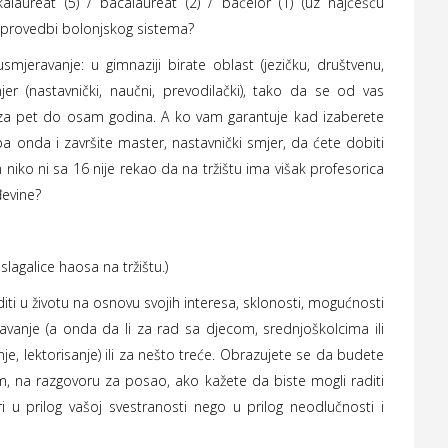
alaureat (5) / bacalaureat (2) / bačelor (1) (uz najčešću
o provedbi bolonjskog sistema?
jeravanje: u gimnaziji birate oblast (jezičku, društvenu,
jer (nastavnički, naučni, prevodilački), tako da se od vas
i za pet do osam godina. A ko vam garantuje kad izaberete
, pa onda i završite master, nastavnički smjer, da ćete dobiti
niko ni sa 16 nije rekao da na tržištu ima višak profesorica
ađevine?
slagalice haosa na tržištu.)
aditi u životu na osnovu svojih interesa, sklonosti, mogućnosti
čavanje (a onda da li za rad sa djecom, srednjoškolcima ili
nje, lektorisanje) ili za nešto treće. Obrazujete se da budete
im, na razgovoru za posao, ako kažete da biste mogli raditi
i u prilog vašoj svestranosti nego u prilog neodlučnosti i