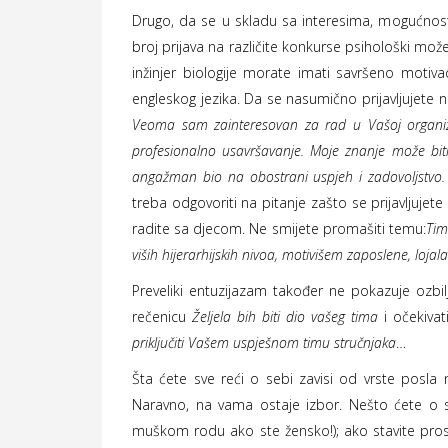
Drugo, da se u skladu sa interesima, mogućnost
broj prijava na različite konkurse psihološki mož
inžinjer biologije morate imati savršeno motiv
engleskog jezika. Da se nasumično prijavljujet
Veoma sam zainteresovan za rad u Vašoj organiza
profesionalno usavršavanje. Moje znanje može bi
angažman bio na obostrani uspjeh i zadovoljstvo.
treba odgovoriti na pitanje zašto se prijavljujet
radite sa djecom. Ne smijete promašiti temu:
Tim
viših hijerarhijskih nivoa, motivišem zaposlene, loj
Preveliki entuzijazam također ne pokazuje ozbi
rečenicu
Željela bih biti dio vašeg tima
i očekivat
priključiti Vašem uspješnom timu stručnjaka
…
Šta ćete sve reći o sebi zavisi od vrste posla na 
Naravno, na vama ostaje izbor. Nešto ćete o se
muškom rodu ako ste žensko!); ako stavite pros