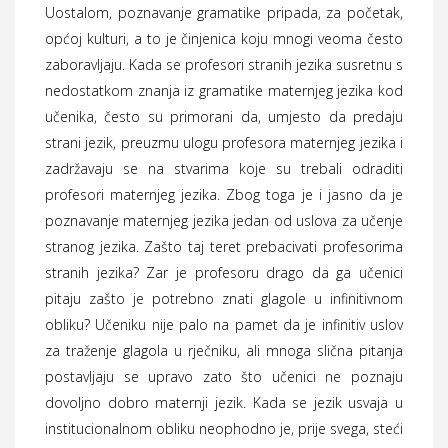
Uostalom, poznavanje gramatike pripada, za početak,
općoj kulturi, a to je činjenica koju mnogi veoma često
zaboravljaju. Kada se profesori stranih jezika susretnu s
nedostatkom znanja iz gramatike maternjeg jezika kod
učenika, često su primorani da, umjesto da predaju
strani jezik, preuzmu ulogu profesora maternjeg jezika i
zadržavaju se na stvarima koje su trebali odraditi
profesori maternjeg jezika. Zbog toga je i jasno da je
poznavanje maternjeg jezika jedan od uslova za učenje
stranog jezika. Zašto taj teret prebacivati profesorima
stranih jezika? Zar je profesoru drago da ga učenici
pitaju zašto je potrebno znati glagole u infinitivnom
obliku? Učeniku nije palo na pamet da je infinitiv uslov
za traženje glagola u rječniku, ali mnoga slična pitanja
postavljaju se upravo zato što učenici ne poznaju
dovoljno dobro maternji jezik. Kada se jezik usvaja u
institucionalnom obliku neophodno je, prije svega, steći