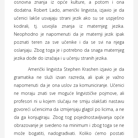
osnovna znanja iz opće kulture, a potom i ona
dodatna. Robert Lado, američki lingvista, izjavio je da
učenici lakše usvajaju strani jezik ako su se uspješno
kodirali, tj. usvojila znanja iz maternjeg jezika.
Neophodno je napomenuti da je maternji jezik ipak
poznati teren za sve učenike i da se svi na njega
oslanjaju. Zbog toga je i potrebno da snaga maternjeg
jezika dođe do izražaja i u učenju stranih jezika.
Američki lingvista Stephen Krashen izjavio je da
gramatika ne služi izvan razreda, ali ipak je važno
napomenuti da je ona uslov za komuniciranje. Učenici
ne moraju znati sve moguće lingvističke pojmove, ali
profesori ni u kojem slučaju ne smiju olakšati nastavu
govoreći učenicima da izmijenjaju glagol po licima, a ne
da ga konjugiraju. Zbog tog pojednostavljivanja opće
obrazovanje je svedeno na minimum i zbog toga se ne
može bogatiti, nadograđivati. Koliko ćemo postati