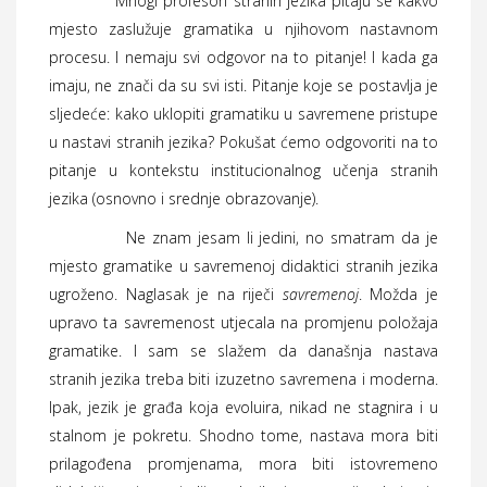
Mnogi profesori stranih jezika pitaju se kakvo
mjesto zaslužuje gramatika u njihovom nastavnom
procesu. I nemaju svi odgovor na to pitanje! I kada ga
imaju, ne znači da su svi isti. Pitanje koje se postavlja je
sljedeće: kako uklopiti gramatiku u savremene pristupe
u nastavi stranih jezika? Pokušat ćemo odgovoriti na to
pitanje u kontekstu institucionalnog učenja stranih
jezika (osnovno i srednje obrazovanje).
Ne znam jesam li jedini, no smatram da je
mjesto gramatike u savremenoj didaktici stranih jezika
ugroženo. Naglasak je na riječi
savremenoj
. Možda je
upravo ta savremenost utjecala na promjenu položaja
gramatike. I sam se slažem da današnja nastava
stranih jezika treba biti izuzetno savremena i moderna.
Ipak, jezik je građa koja evoluira, nikad ne stagnira i u
stalnom je pokretu. Shodno tome, nastava mora biti
prilagođena promjenama, mora biti istovremeno