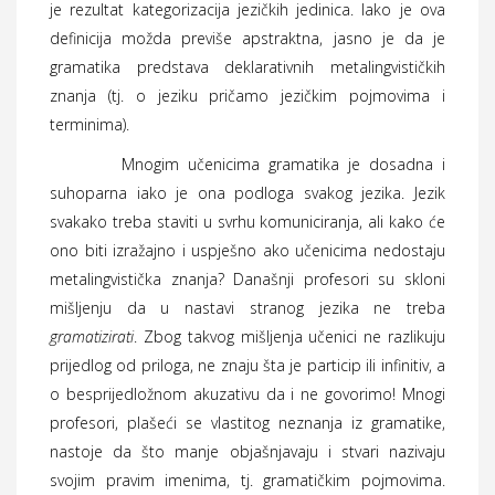
je rezultat kategorizacija jezičkih jedinica. Iako je ova
definicija možda previše apstraktna, jasno je da je
gramatika predstava deklarativnih metalingvističkih
znanja (tj. o jeziku pričamo jezičkim pojmovima i
terminima).
Mnogim učenicima gramatika je dosadna i
suhoparna iako je ona podloga svakog jezika. Jezik
svakako treba staviti u svrhu komuniciranja, ali kako će
ono biti izražajno i uspješno ako učenicima nedostaju
metalingvistička znanja? Današnji profesori su skloni
mišljenju da u nastavi stranog jezika ne treba
gramatizirati
. Zbog takvog mišljenja učenici ne razlikuju
prijedlog od priloga, ne znaju šta je particip ili infinitiv, a
o besprijedložnom akuzativu da i ne govorimo! Mnogi
profesori, plašeći se vlastitog neznanja iz gramatike,
nastoje da što manje objašnjavaju i stvari nazivaju
svojim pravim imenima, tj. gramatičkim pojmovima.