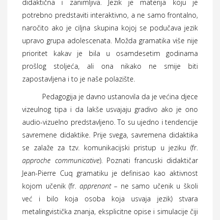
didaktična i zanimljiva. Jezik je materija koju je
potrebno predstaviti interaktivno, a ne samo frontalno,
naročito ako je ciljna skupina kojoj se podučava jezik
upravo grupa adolescenata. Možda gramatika više nije
prioritet kakav je bila u osamdesetim godinama
prošlog stoljeća, ali ona nikako ne smije biti
zapostavljena i to je naše polazište.
Pedagogija je davno ustanovila da je većina djece
vizeulnog tipa i da lakše usvajaju gradivo ako je ono
audio-vizuelno predstavljeno. To su ujedno i tendencije
savremene didaktike. Prije svega, savremena didaktika
se zalaže za tzv. komunikacijski pristup u jeziku (fr.
approche communicative
). Poznati francuski didaktičar
Jean-Pierre Cuq gramatiku je definisao kao aktivnost
kojom učenik (fr.
apprenant
– ne samo učenik u školi
već i bilo koja osoba koja usvaja jezik) stvara
metalingvistička znanja, eksplicitne opise i simulacije čiji