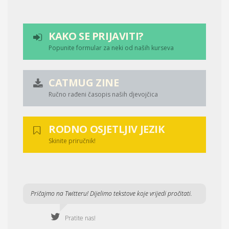
KAKO SE PRIJAVITI?
Popunite formular za neki od naših kurseva
CATMUG ZINE
Ručno rađeni časopis naših djevojčica
RODNO OSJETLJIV JEZIK
Skinite priručnik!
Pričajmo na Twitteru! Dijelimo tekstove koje vrijedi pročitati.
Pratite nas!