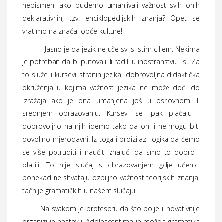
nepismeni ako budemo umanjivali važnost svih onih
deklarativnih, tzv. enciklopedijskih znanja? Opet se
vratimo na značaj opće kulture!
Jasno je da jezik ne uče svi s istim ciljem. Nekima
je potreban da bi putovali ili radili u inostranstvu i sl. Za
to služe i kursevi stranih jezika, dobrovoljna didaktička
okruženja u kojima važnost jezika ne može doći do
izražaja ako je ona umanjena još u osnovnom ili
srednjem obrazovanju. Kursevi se ipak plaćaju i
dobrovoljno na njih idemo tako da oni i ne mogu biti
dovoljno mjerodavni. Iz toga i proizilazi logika da ćemo
se više potruditi i naučiti znajući da smo to dobro i
platili. To nije slučaj s obrazovanjem gdje učenici
ponekad ne shvataju ozbiljno važnost teorijskih znanja,
tačnije gramatičkih u našem slučaju.
Na svakom je profesoru da što bolje i inovativnije
organizuje nastavu. Adolescentima je možda gramatika