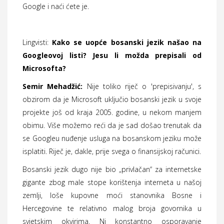
Google i naći ćete je.
Lingvisti:
Kako se uopće bosanski jezik našao na
Googleovoj listi? Jesu li možda prepisali od
Microsofta?
Semir Mehadžić:
Nije toliko riječ o 'prepisivanju', s
obzirom da je Microsoft uključio bosanski jezik u svoje
projekte još od kraja 2005. godine, u nekom manjem
obimu. Više možemo reći da je sad došao trenutak da
se Googleu nuđenje usluga na bosanskom jeziku može
isplatiti. Riječ je, dakle, prije svega o finansijskoj računici.
Bosanski jezik dugo nije bio „privlačan“ za internetske
gigante zbog male stope korištenja interneta u našoj
zemlji, loše kupovne moći stanovnika Bosne i
Hercegovine te relativno malog broja govornika u
svjetskim okvirima. Ni konstantno osporavanje