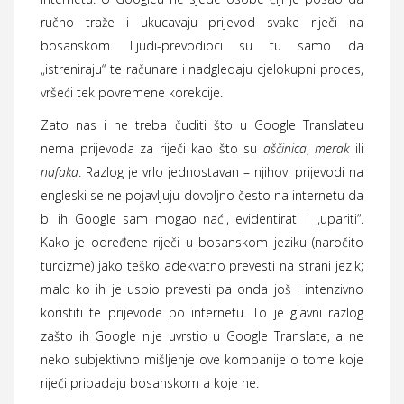
ručno traže i ukucavaju prijevod svake riječi na
bosanskom. Ljudi-prevodioci su tu samo da
„istreniraju“ te računare i nadgledaju cjelokupni proces,
vršeći tek povremene korekcije.
Zato nas i ne treba čuditi što u Google Translateu
nema prijevoda za riječi kao što su
aščinica
,
merak
ili
nafaka
. Razlog je vrlo jednostavan – njihovi prijevodi na
engleski se ne pojavljuju dovoljno često na internetu da
bi ih Google sam mogao naći, evidentirati i „upariti“.
Kako je određene riječi u bosanskom jeziku (naročito
turcizme) jako teško adekvatno prevesti na strani jezik;
malo ko ih je uspio prevesti pa onda još i intenzivno
koristiti te prijevode po internetu. To je glavni razlog
zašto ih Google nije uvrstio u Google Translate, a ne
neko subjektivno mišljenje ove kompanije o tome koje
riječi pripadaju bosanskom a koje ne.