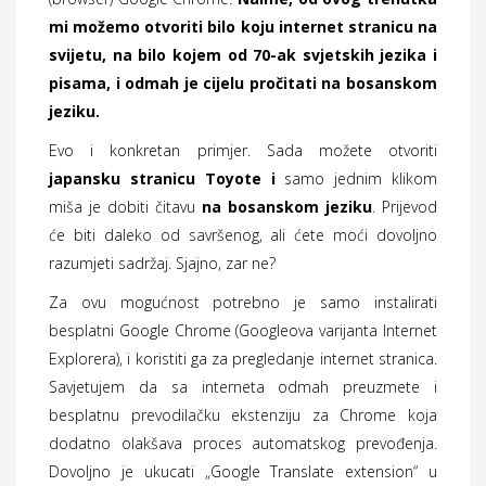
mi možemo otvoriti bilo koju internet stranicu na
svijetu, na bilo kojem od 70-ak svjetskih jezika i
pisama, i odmah je cijelu pročitati na bosanskom
jeziku.
Evo i konkretan primjer. Sada možete otvoriti
japansku stranicu Toyote i
samo jednim klikom
miša je dobiti čitavu
na bosanskom jeziku
. Prijevod
će biti daleko od savršenog, ali ćete moći dovoljno
razumjeti sadržaj. Sjajno, zar ne?
Za ovu mogućnost potrebno je samo instalirati
besplatni Google Chrome (Googleova varijanta Internet
Explorera), i koristiti ga za pregledanje internet stranica.
Savjetujem da sa interneta odmah preuzmete i
besplatnu prevodilačku ekstenziju za Chrome koja
dodatno olakšava proces automatskog prevođenja.
Dovoljno je ukucati „Google Translate extension“ u