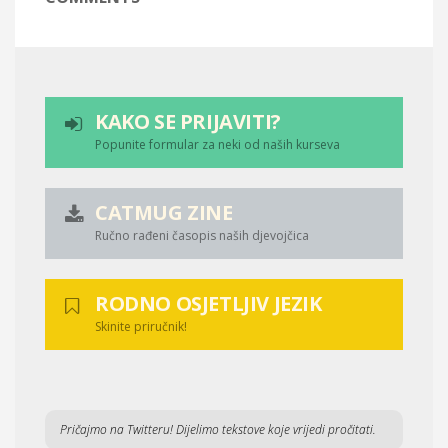
KAKO SE PRIJAVITI?
Popunite formular za neki od naših kurseva
CATMUG ZINE
Ručno rađeni časopis naših djevojčica
RODNO OSJETLJIV JEZIK
Skinite priručnik!
Pričajmo na Twitteru! Dijelimo tekstove koje vrijedi pročitati.