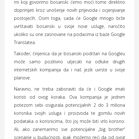
mi koji govorimo bosanski ćemo moći tome direktno
doprinijeti kroz unošenje novih prijevoda i ocjenjivanje
postojećih. Osim toga, sada će Google mnogo brže
uvrštavati bosanski u svoje nove usluge, naročito
ukoliko su one zasnovane na podacima iz baze Google
Translatea.
Također, činjenica da je bosanski podržan na Googleu
može samo pozitivno utjecati na odluke drugih
internetskih kompanija da i naš jezik uvrste u svoje
planove.
Naravno, ne treba zaboraviti da će i Google imati
koristi od ovog koraka. Ova kompanija je jednim
potezom sebi osigurala potencijalnih 2 do 3 miliona
korisnika svojih usluga i proizvoda te gomilu novih
podataka o korisnicima, što joj može biti vrlo korisno.
Ali, ako zanemarimo sve potencijalne „big brother“
scenarije u budućnosti, ipak možemo reći da od ovog