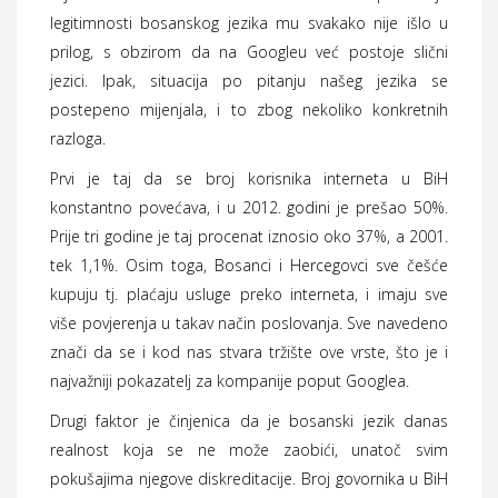
legitimnosti bosanskog jezika mu svakako nije išlo u
prilog, s obzirom da na Googleu već postoje slični
jezici. Ipak, situacija po pitanju našeg jezika se
postepeno mijenjala, i to zbog nekoliko konkretnih
razloga.
Prvi je taj da se broj korisnika interneta u BiH
konstantno povećava, i u 2012. godini je prešao 50%.
Prije tri godine je taj procenat iznosio oko 37%, a 2001.
tek 1,1%. Osim toga, Bosanci i Hercegovci sve češće
kupuju tj. plaćaju usluge preko interneta, i imaju sve
više povjerenja u takav način poslovanja. Sve navedeno
znači da se i kod nas stvara tržište ove vrste, što je i
najvažniji pokazatelj za kompanije poput Googlea.
Drugi faktor je činjenica da je bosanski jezik danas
realnost koja se ne može zaobići, unatoč svim
pokušajima njegove diskreditacije. Broj govornika u BiH