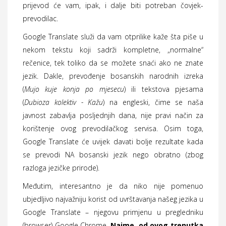
prijevod će vam, ipak, i dalje biti potreban čovjek-
prevodilac.
Google Translate služi da vam otprilike kaže šta piše u
nekom tekstu koji sadrži kompletne, „normalne“
rečenice, tek toliko da se možete snaći ako ne znate
jezik. Dakle, prevođenje bosanskih narodnih izreka
(
Mujo kuje konja po mjesecu
) ili tekstova pjesama
(
Dubioza kolektiv - Kažu
) na engleski, čime se naša
javnost zabavlja posljednjih dana, nije pravi način za
korištenje ovog prevodilačkog servisa. Osim toga,
Google Translate će uvijek davati bolje rezultate kada
se prevodi NA bosanski jezik nego obratno (zbog
razloga jezičke prirode).
Međutim, interesantno je da niko nije pomenuo
ubjedljivo najvažniju korist od uvrštavanja našeg jezika u
Google Translate – njegovu primjenu u pregledniku
(browser) Google Chrome.
Naime, od ovog trenutka