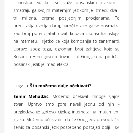
i inostranstvu koji se služe bosanskim jezikom i
smatraju ga svojim maternjim jezikom je između dva i
tri miliona, prema posljednjim procjenama. To
predstavlja ozbiljan broj, naročito ako ga se posmatra
kao broj potencijalnih novih kupaca i korisnika usluga
na internetu, i rijetko će koja kompanija to zanemariti.
Upravo zbog toga, ogroman broj zahtjeva koje su
Bosanci i Hercegovci redovno slali Googleu da podrži i
bosanski jezik je imao efekta.
Lingvisti:
Šta možemo dalje očekivati?
Semir Mehadžić:
Možemo očekivati mnoge sjajne
stvari. Upravo smo gore naveli jednu od njih –
pregledavanje gotovo cijelog interneta na maternjem
jeziku. Možemo očekivati i da će Googleov prevodilački
servis za bosanski jezik postepeno postajati bolji – svi