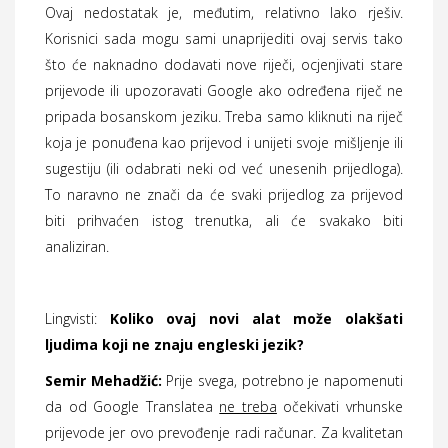
Ovaj nedostatak je, međutim, relativno lako rješiv.
Korisnici sada mogu sami unaprijediti ovaj servis tako
što će naknadno dodavati nove riječi, ocjenjivati stare
prijevode ili upozoravati Google ako određena riječ ne
pripada bosanskom jeziku. Treba samo kliknuti na riječ
koja je ponuđena kao prijevod i unijeti svoje mišljenje ili
sugestiju (ili odabrati neki od već unesenih prijedloga).
To naravno ne znači da će svaki prijedlog za prijevod
biti prihvaćen istog trenutka, ali će svakako biti
analiziran.
Lingvisti:
Koliko ovaj novi alat može olakšati
ljudima koji ne znaju engleski jezik?
Semir Mehadžić:
Prije svega, potrebno je napomenuti
da od Google Translatea
ne treba
očekivati vrhunske
prijevode jer ovo prevođenje radi računar. Za kvalitetan