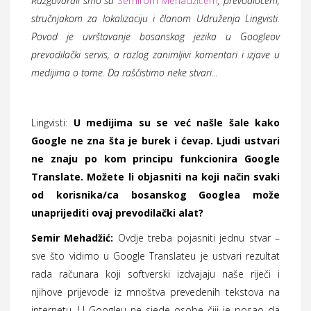
Razgovarali smo sa
Semirom Mehadžićem
, prevodiocem,
stručnjakom za lokalizaciju i članom Udruženja Lingvisti.
Povod je uvrštavanje bosanskog jezika u Googleov
prevodilački servis, a razlog zanimljivi komentari i izjave u
medijima o tome. Da raščistimo neke stvari...
Lingvisti:
U medijima su se već našle šale kako
Google ne zna šta je burek i ćevap. Ljudi ustvari
ne znaju po kom principu funkcionira Google
Translate. Možete li objasniti na koji način svaki
od korisnika/ca bosanskog Googlea može
unaprijediti ovaj prevodilački alat?
Semir Mehadžić:
Ovdje treba pojasniti jednu stvar –
sve što vidimo u Google Translateu je ustvari rezultat
rada računara koji softverski izdvajaju naše riječi i
njihove prijevode iz mnoštva prevedenih tekstova na
internetu. U Googleu ne sjede osobe čiji je posao da