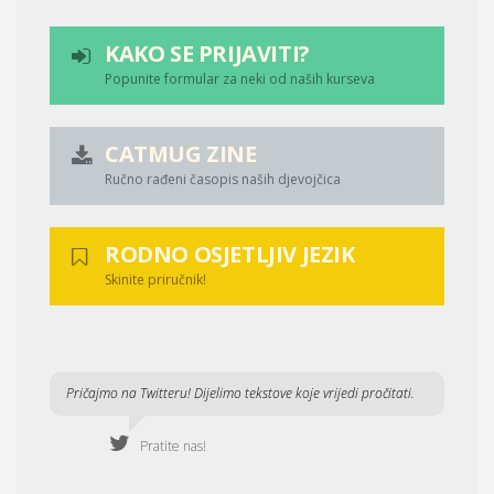
KAKO SE PRIJAVITI?
Popunite formular za neki od naših kurseva
CATMUG ZINE
Ručno rađeni časopis naših djevojčica
RODNO OSJETLJIV JEZIK
Skinite priručnik!
Pričajmo na Twitteru! Dijelimo tekstove koje vrijedi pročitati.
Pratite nas!