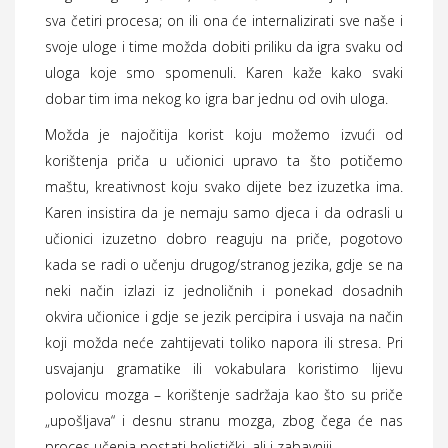
sva četiri procesa; on ili ona će internalizirati sve naše i
svoje uloge i time možda dobiti priliku da igra svaku od
uloga koje smo spomenuli. Karen kaže kako svaki
dobar tim ima nekog ko igra bar jednu od ovih uloga.
Možda je najočitija korist koju možemo izvući od
korištenja priča u učionici upravo ta što potičemo
maštu, kreativnost koju svako dijete bez izuzetka ima.
Karen insistira da je nemaju samo djeca i da odrasli u
učionici izuzetno dobro reaguju na priče, pogotovo
kada se radi o učenju drugog/stranog jezika, gdje se na
neki način izlazi iz jednoličnih i ponekad dosadnih
okvira učionice i gdje se jezik percipira i usvaja na način
koji možda neće zahtijevati toliko napora ili stresa. Pri
usvajanju gramatike ili vokabulara koristimo lijevu
polovicu mozga – korištenje sadržaja kao što su priče
„upošljava“ i desnu stranu mozga, zbog čega će nas
proces učenja postati holistički, ali i zabavniji.