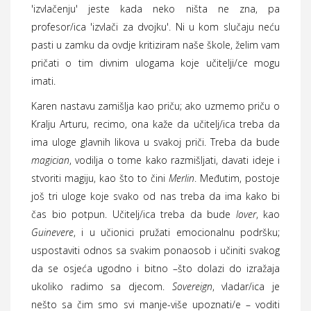
'izvlačenju' jeste kada neko ništa ne zna, pa
profesor/ica 'izvlači za dvojku'. Ni u kom slučaju neću
pasti u zamku da ovdje kritiziram naše škole, želim vam
pričati o tim divnim ulogama koje učitelji/ce mogu
imati.
Karen nastavu zamišlja kao priču; ako uzmemo priču o
Kralju Arturu, recimo, ona kaže da učitelj/ica treba da
ima uloge glavnih likova u svakoj priči. Treba da bude
magician
, vodilja o tome kako razmišljati, davati ideje i
stvoriti magiju, kao što to čini
Merlin
. Međutim, postoje
još tri uloge koje svako od nas treba da ima kako bi
čas bio potpun. Učitelj/ica treba da bude
lover
, kao
Guinevere
, i u učionici pružati emocionalnu podršku;
uspostaviti odnos sa svakim ponaosob i učiniti svakog
da se osjeća ugodno i bitno –što dolazi do izražaja
ukoliko radimo sa djecom.
Sovereign
, vladar/ica je
nešto sa čim smo svi manje-više upoznati/e – voditi