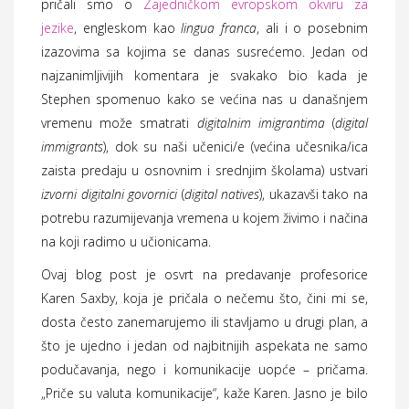
pričali smo o
Zajedničkom evropskom okviru za
jezike
, engleskom kao
lingua franca
, ali i o posebnim
izazovima sa kojima se danas susrećemo. Jedan od
najzanimljivijih komentara je svakako bio kada je
Stephen spomenuo kako se većina nas u današnjem
vremenu može smatrati
digitalnim imigrantima
(
digital
immigrants
), dok su naši učenici/e (većina učesnika/ica
zaista predaju u osnovnim i srednjim školama) ustvari
izvorni digitalni govornici
(
digital natives
), ukazavši tako na
potrebu razumijevanja vremena u kojem živimo i načina
na koji radimo u učionicama.
Ovaj blog post je osvrt na predavanje profesorice
Karen Saxby, koja je pričala o nečemu što, čini mi se,
dosta često zanemarujemo ili stavljamo u drugi plan, a
što je ujedno i jedan od najbitnijih aspekata ne samo
podučavanja, nego i komunikacije uopće – pričama.
„Priče su valuta komunikacije“, kaže Karen. Jasno je bilo