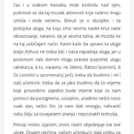
čas i u svakom trenutku imati kontrolu nad njim,
pobrinuti se da taj mozaik aktivnosti koje radimo imaju
smisla i vode nečemu. Brinuti se o disciplini – ta
policijska uloga, na koju smo veoma navikli kroz naše
obrazovanje, naravno da je veoma bitna, ali možda ne
na taj uobičajeni način. Karen kaže da upravo ta uloga
kralja Arthura
ne treba biti i naša najvažnija uloga, jer u
protivnom naši
learneri
mogu previše poprimiti ulogu
ratnika/ca, a to, naravno, ne želimo. Ratnici (
warriors
), ili
Sir
Lancelot
u spomenutoj priči, treba da budemo i mi i
naši učenici/e; treba da se jako trudimo da to vrijeme
koje provodimo zajedno bude vrijeme koje će nam
pomoći da postignemo, osvojimo, uradimo nešto novo
svaki dan, nešto što će nam dati energiju, nahraniti
našu želju za osvajanjem znanja i nepoznatih teritorija.
Princip
mislim, osjećam, znam, radim
objedinjuje sve ove
uloge. Drugim riječima, našem učeniku/ci daje priliku za