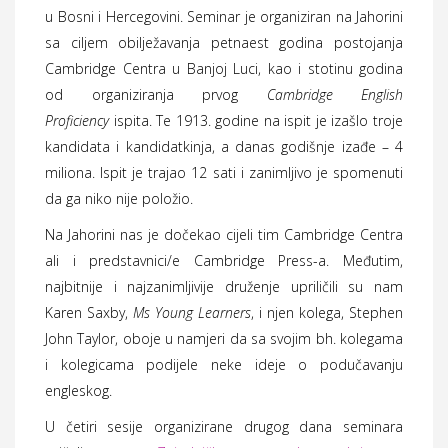
u Bosni i Hercegovini. Seminar je organiziran na Jahorini
sa ciljem obilježavanja petnaest godina postojanja
Cambridge Centra u Banjој Luci, kao i stotinu godina
od organiziranja prvog
Cambridge English
Proficiency
ispita. Te 1913. godine na ispit je izašlo troje
kandidata i kandidatkinja, a danas godišnje izađe – 4
miliona. Ispit je trajao 12 sati i zanimljivo je spomenuti
da ga niko nije položio.
Na Jahorini nas je dočekao cijeli tim Cambridge Centra
ali i predstavnici/e Cambridge Press-a. Međutim,
najbitnije i najzanimljivije druženje upriličili su nam
Karen Saxby,
Ms Young Learners
, i njen kolega, Stephen
John Taylor, oboje u namjeri da sa svojim bh. kolegama
i kolegicama podijele neke ideje o podučavanju
engleskog.
U četiri sesije organizirane drugog dana seminara