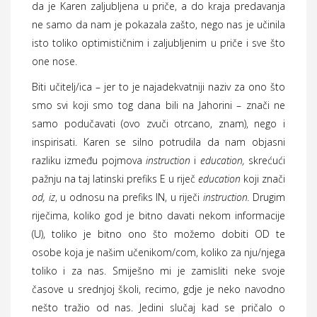
da je Karen zaljubljena u priče, a do kraja predavanja
ne samo da nam je pokazala zašto, nego nas je učinila
isto toliko optimističnim i zaljubljenim u priče i sve što
one nose.
Biti učitelj/ica – jer to je najadekvatniji naziv za ono što
smo svi koji smo tog dana bili na Jahorini – znači ne
samo podučavati (ovo zvuči otrcano, znam), nego i
inspirisati. Karen se silno potrudila da nam objasni
razliku između pojmova
instruction
i
education,
skrećući
pažnju na taj latinski prefiks E u riječ
education
koji znači
od, iz
, u odnosu na prefiks IN, u riječi
instruction.
Drugim
riječima, koliko god je bitno davati nekom informacije
(U), toliko je bitno ono što možemo dobiti OD te
osobe koja je našim učenikom/com, koliko za nju/njega
toliko i za nas. Smiješno mi je zamisliti neke svoje
časove u srednjoj školi, recimo, gdje je neko navodno
nešto tražio od nas. Jedini slučaj kad se pričalo o