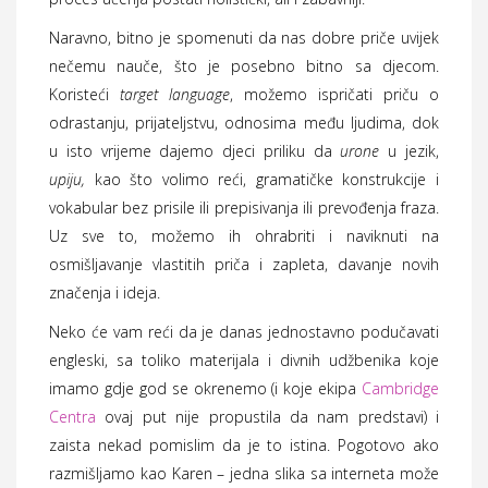
Naravno, bitno je spomenuti da nas dobre priče uvijek
nečemu nauče, što je posebno bitno sa djecom.
Koristeći
target language
, možemo ispričati priču o
odrastanju, prijateljstvu, odnosima među ljudima, dok
u isto vrijeme dajemo djeci priliku da
urone
u jezik,
upiju,
kao što volimo reći, gramatičke konstrukcije i
vokabular bez prisile ili prepisivanja ili prevođenja fraza.
Uz sve to, možemo ih ohrabriti i naviknuti na
osmišljavanje vlastitih priča i zapleta, davanje novih
značenja i ideja.
Neko će vam reći da je danas jednostavno podučavati
engleski, sa toliko materijala i divnih udžbenika koje
imamo gdje god se okrenemo (i koje ekipa
Cambridge
Centra
ovaj put nije propustila da nam predstavi) i
zaista nekad pomislim da je to istina. Pogotovo ako
razmišljamo kao Karen – jedna slika sa interneta može