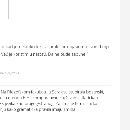
 otkad je nekoliko lekcija profesor objavio na svom blogu.
eć je koristim u nastavi. Da ne bude zabune :)
CA BHS JEZIKA
a. Na Filozofskom fakultetu u Sarajevu studirala bosanski,
evnosti naroda BiH i komparativnu književnost. Radi kao
BHS jezika kao drugog/stranog. Zanima je feministička
vanju kako gramatička pravila imaju smisla.