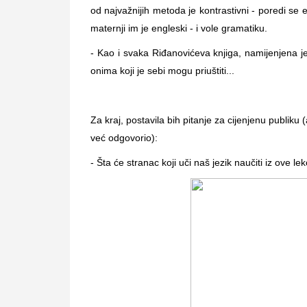
od najvažnijih metoda je kontrastivni - poredi se
maternji im je engleski - i vole gramatiku.
- Kao i svaka Riđanovićeva knjiga, namijenjena je s
onima koji je sebi mogu priuštiti...
Za kraj, postavila bih pitanje za cijenjenu publiku
već odgovorio):
- Šta će stranac koji uči naš jezik naučiti iz ove lekc