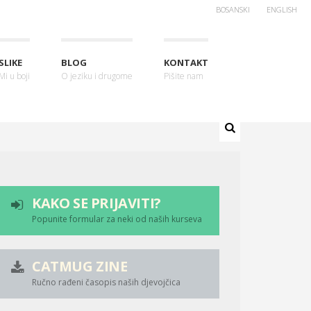
BOSANSKI
ENGLISH
SLIKE
BLOG
KONTAKT
Mi u boji
O jeziku i drugome
Pišite nam
KAKO SE PRIJAVITI?
Popunite formular za neki od naših kurseva
CATMUG ZINE
Ručno rađeni časopis naših djevojčica