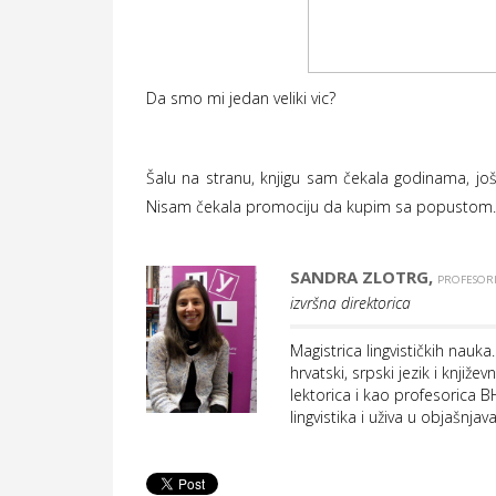
Da smo mi jedan veliki vic?
Šalu na stranu, knjigu sam čekala godinama, još
Nisam čekala promociju da kupim sa popustom. V
SANDRA ZLOTRG,
PROFESORI
izvršna direktorica
Magistrica lingvističkih nauk
hrvatski, srpski jezik i knjiž
lektorica i kao profesorica 
lingvistika i uživa u objašnja