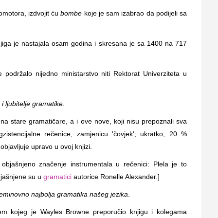
omotora, izdvojit ću
bombe
koje je sam izabrao da podijeli sa
njiga je nastajala osam godina i skresana je sa 1400 na 717
je podržalo nijedno ministarstvo niti Rektorat Univerziteta u
 i ljubitelje gramatike.
e na stare gramatičare, a i ove nove, koji nisu prepoznali sva
gzistencijalne rečenice, zamjenicu 'čovjek'; ukratko, 20 %
objavljuje upravo u ovoj knjizi.
 objašnjeno značenje instrumentala u rečenici: Plela je to
bjašnjene su u
gramatici
autorice Ronelle Alexander.]
neminovno najbolja gramatika našeg jezika
.
tem kojeg je Wayles Browne preporučio knjigu i kolegama