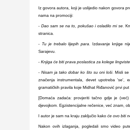
Iz govora autora, koji je uslijedio nakon govora pr
nama na promociji:
-
Dao sam se na to, pokušao i osladilo mi se
. K
stranica.
-
Tu je trebalo lijepih para
. Izdavanje knjige ni
Sarajevu.
-
Knjiga će biti prava poslastica za kolege lingviste
-
Nisam ja tako dobar ko što su oni loši
. Misli s
značenja instrumentala, devet upotreba 'se', e
gramatičkih pravila koje Midhat Riđanović prvi put 
[Domaća zadaća: provjeriti tačno gdje je (već)
djevojkom. Egzistencijalne rečenice, već znam, o
I autor je sam na kraju zaključio kako
će ovo biti 
Nakon ovih izlaganja, pogledali smo video pu