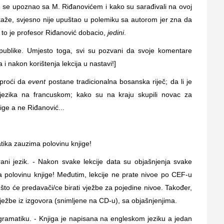
kako se upoznao sa M. Riđanovićem i kako su sarađivali na ovoj
 kaže, svjesno nije upuštao u polemiku sa autorom jer zna da
a to je profesor Riđanović dobacio,
jedini
.
 publike. Umjesto toga, svi su pozvani da svoje komentare
i nakon korištenja lekcija u nastavi!]
proći da
event
postane tradicionalna bosanska riječ; da li je
jezika na francuskom; kako su na kraju skupili novac za
ige a ne Riđanović...
atika zauzima polovinu knjige!
ani jezik. - Nakon svake lekcije data su objašnjenja svake
 polovinu knjige! Međutim, lekcije ne prate nivoe po CEF-u
o što će predavači/ce birati vježbe za pojedine nivoe. Također,
vježbe iz izgovora (snimljene na CD-u), sa objašnjenjima.
 gramatiku. - Knjiga je napisana na engleskom jeziku a jedan