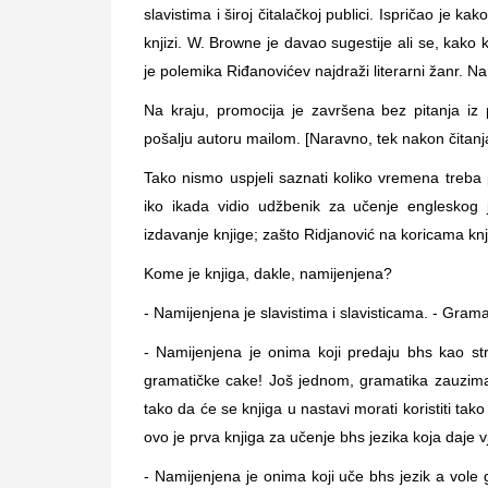
slavistima i široj čitalačkoj publici. Ispričao je 
knjizi. W. Browne je davao sugestije ali se, kako
je polemika Riđanovićev najdraži literarni žanr. N
Na kraju, promocija je završena bez pitanja iz
pošalju autoru mailom. [Naravno, tek nakon čitanja 
Tako nismo uspjeli saznati koliko vremena treba 
iko ikada vidio udžbenik za učenje engleskog 
izdavanje knjige; zašto Ridjanović na koricama knj
Kome je knjiga, dakle, namijenjena?
- Namijenjena je slavistima i slavisticama. - Gram
- Namijenjena je onima koji predaju bhs kao str
gramatičke cake! Još jednom, gramatika zauzima
tako da će se knjiga u nastavi morati koristiti tak
ovo je prva knjiga za učenje bhs jezika koja daje 
- Namijenjena je onima koji uče bhs jezik a vole