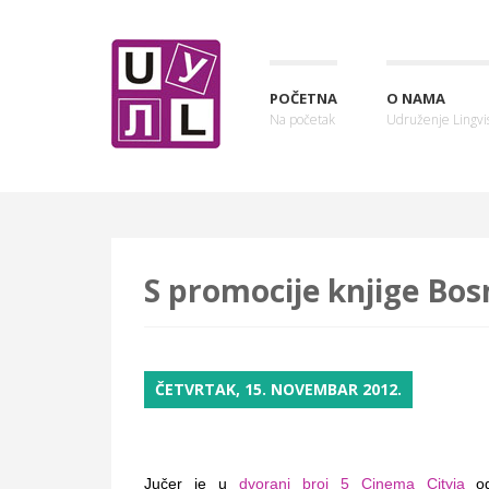
POČETNA
O NAMA
Na početak
Udruženje Lingvis
S promocije knjige Bos
ČETVRTAK, 15. NOVEMBAR 2012.
Jučer je u
dvorani broj 5 Cinema Cityja
od