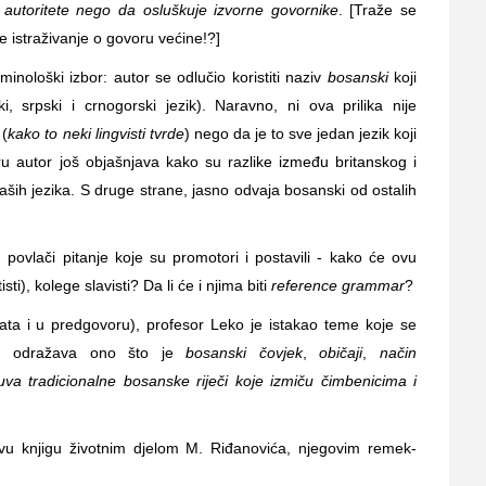
 autoritete nego da osluškuje izvorne govornike
. [Traže se
 istraživanje o govoru većine!?]
ološki izbor: autor se odlučio koristiti naziv
bosanski
koji
ki, srpski i crnogorski jezik). Naravno, ni ova prilika nije
 (
kako to neki lingvisti tvrde
) nego da je to sve jedan jezik koji
u autor još objašnjava kako su razlike između britanskog i
ih jezika. S druge strane, jasno odvaja bosanski od ostalih
povlači pitanje koje su promotori i postavili - kako će ovu
isti), kolege slavisti? Da li će i njima biti
reference grammar
?
data i u predgovoru), profesor Leko je istakao teme koje se
ga odražava ono što je
bosanski čovjek
,
običaji
,
način
va tradicionalne bosanske riječi koje izmiču čimbenicima i
vu knjigu životnim djelom M. Riđanovića, njegovim remek-