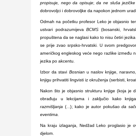
propisuje, nego da opisuje
;
da ne sluša jezičke
dobrovoljci i dobrovoljke da napokon jednom urade
Odmah na početku profesor Leko je objasnio termin
ustvari podrazumijeva
BCMS
(bosanski, hrvats
propuštena da se naglasi kako to nisu četiri jezika
se prije zvao srpsko-hrvatski. U svom predgovor
američkog engleskog veće nego razlike između naš
jezika po akcentu.
Izbor da stavi
Bosnian
u naslov knjige, naravno, 
knjigu prihvatiti lingvisti iz okruženja (serbisti, kroat
Nakon što je objasnio strukturu knjige (koja je 
obrađuju u lekcijama i zaključio kako knji
razmišljanja
(...); kako je autor pokušao
da saču
eventima
.
Na kraju izlaganja, Nedžad Leko proglasio je o
djelom.