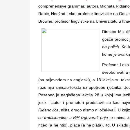
comprehensive grammar, autora Midhata Ridjanović
Rabic, Nedžad Leko, profesor lingvistike na Odsjek
Browne, profesor lingvistike na Univerzitetu u Itha
Direktor Mikuli
gošće promocij
na polici
). Kol
kome je ova kn
Profesor Leko 
sveobuhvatna gr
(sa prijevodom na engleski), a 13 lekcija su teks
razumiju smisao teksta uz upotrebu rječnika. Jed
Posebno je naglašena lekcija 28 u kojoj ima jezičk
jezik i autor i promotori predstavili su kao najv
Riđanovića
, ništa drugo nismo ni očekivali. U knjiz
se tradicionalno u BiH izgovarali prije
te onima
k
htjeo (a ne htio), plaća (a ne plata), itd. U sklad