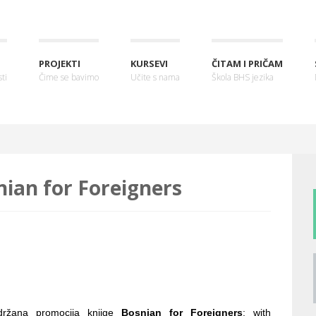
PROJEKTI
KURSEVI
ČITAM I PRIČAM
ti
Čime se bavimo
Učite s nama
Škola BHS jezika
nian for Foreigners
ržana promocija knjige
Bosnian for Foreigners
: with