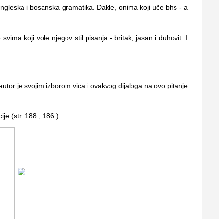
 engleska i bosanska gramatika. Dakle, onima koji uče bhs - a
vima koji vole njegov stil pisanja - britak, jasan i duhovit. I
 (autor je svojim izborom vica i ovakvog dijaloga na ovo pitanje
ije (str. 188., 186.):