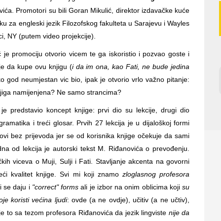
a. Promotori su bili Goran Mikulić, direktor izdavačke kuće
u za engleski jezik Filozofskog fakulteta u Sarajevu i Wayles
ci, NY (putem video projekcije).
ć je promociju otvorio vicem te ga iskoristio i pozvao goste i
e da kupe ovu knjigu (
i da im ona, kao Fati, ne bude jedina
iko god neumjestan vic bio, ipak je otvorio vrlo važno pitanje:
jiga namijenjena? Ne samo strancima?
je predstavio koncept knjige: prvi dio su lekcije, drugi dio
amatika i treći glosar. Prvih 27 lekcija je u dijaloškoj formi
tovi bez prijevoda jer se od korisnika knjige očekuje da sami
na od lekcija je autorski tekst M. Riđanovića o prevođenju.
ih viceva o Muji, Sulji i Fati. Stavljanje akcenta na govorni
eći kvalitet knjige. Svi mi koji znamo
zloglasnog profesora
i se daju i
"correct" forms
ali je izbor na onim oblicima koji
su
oje koristi većina ljudi
: ovde (a ne ovdje), učitiv (a ne učtiv),
u je to sa tezom profesora Riđanovića da jezik lingviste
nije da