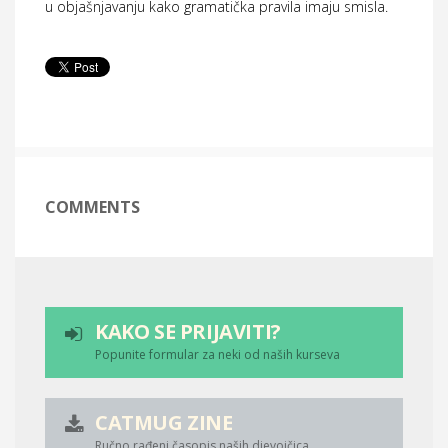
u objašnjavanju kako gramatička pravila imaju smisla.
COMMENTS
KAKO SE PRIJAVITI?
Popunite formular za neki od naših kurseva
CATMUG ZINE
Ručno rađeni časopis naših djevojčica