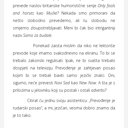
prevede naslov britanske humoristične serije
Only fools
and horses
kao
Mućke
? Nekada smo primorani da
nešto slobodno prevedemo, ali tu slobodu ne
smijemo zloupotrebljavati. Meni bi čak bio intrigantniji
naziv
Samo za budale
.
Ponekad zaista mislim da niko ne lektoriše
prevode koje imamo svakodnevno na ekranu. To bi se
trebalo zakonski regulisati. Ipak, ne bi svašta trebalo
dospjeti na televiziju. Prevođenje je zahtjevan posao
kojim bi se trebali baviti samo jezički znalci. Oni,
sigurno, neće prevesti
Novi Sad
kao
New Now
. A šta je s
prilozima u jelovniku koji su postali i ostali
adverbs
?
Citirat ću jednu svoju asistenticu: „Prevođenje je
rudarski posao“, a mi, jezičari, veoma dobro znamo da
je to tako.