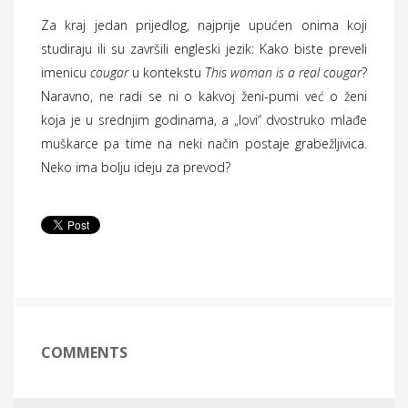
Za kraj jedan prijedlog, najprije upućen onima koji
studiraju ili su završili engleski jezik: Kako biste preveli
imenicu
cougar
u kontekstu
This woman is a real cougar
?
Naravno, ne radi se ni o kakvoj ženi-pumi već o ženi
koja je u srednjim godinama, a „lovi“ dvostruko mlađe
muškarce pa time na neki način postaje grabežljivica.
Neko ima bolju ideju za prevod?
COMMENTS