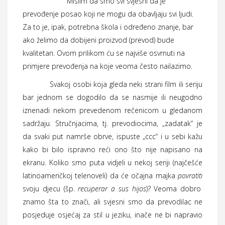
Mislim da smo svi svjesni da je
prevođenje posao koji ne mogu da obavljaju svi ljudi.
Za to je, ipak, potrebna škola i određeno znanje, bar
ako želimo da dobijeni proizvod (prevod) bude
kvalitetan. Ovom prilikom ću se najviše osvrnuti na
primjere prevođenja na koje veoma često nailazimo.
Svakoj osobi koja gleda neki strani film ili seriju
bar jednom se dogodilo da se nasmije ili neugodno
iznenadi nekom prevedenom rečenicom u gledanom
sadržaju. Stručnjacima, tj. prevodiocima, „zadatak“ je
da svaki put namrše obrve, ispuste „ccc“ i u sebi kažu
kako bi bilo ispravno reći ono što nije napisano na
ekranu. Koliko smo puta vidjeli u nekoj seriji (najčešće
latinoameričkoj telenoveli) da će očajna majka
povratiti
svoju djecu (šp.
recuperar a sus hijos
)? Veoma dobro
znamo šta to znači, ali svjesni smo da prevodilac ne
posjeduje osjećaj za stil u jeziku, inače ne bi napravio