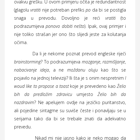
ovakvu grešku. U ovom primjeru očita je redundantnost
(glagolu
vratiti
nije potreban prefiks
po
da bi se postigla
snaga u prevodu. Dovoljno je reći
vratiti
(to
podrazumijeva
ponovo dobiti nešto
). Ipak, ovaj primjer i
nije toliko strašan jer ono što slijedi jeste za kolutanja
očima.
Da li je nekome poznat prevod engleske riječi
brainstorming
? To podrazumijeva
mozganje
,
razmišljanje
,
nabacivanje ideja
, a ne
moždanu oluju
kao što se
pojavilo na jednoj televiziji? Ili šta je s onim nespretnim
I
woud like to propose a toast
koje je prevedeno kao
Želio
bih da predložim zdravicu
umjesto
Želio bih da
nazdravim
? Ne apelujem ovdje na jezičko puritanstvo,
ali pojedine sintagme su suviše česte i ponavljaju se u
serijama tako da bi se trebale znati da adekvatno
prevedu.
Nikad mi nije jasno kako je neko mogao da