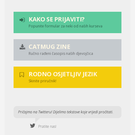
KAKO SE PRIJAVITI?
Popunite formular za neki od naših kurseva
CATMUG ZINE
Ručno rađeni časopis naših djevojčica
RODNO OSJETLJIV JEZIK
Skinite priručnik!
Pričajmo na Twitteru! Dijelimo tekstove koje vrijedi pročitati.
Pratite nas!