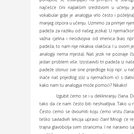
najčešće čini najlakšim sredstvom u učenju j
vokabular gdje je analogija vrlo često i poželjna
manjeg otpora u učenju. Uzmimo za primjer njema
padeža za razliku od našeg jezika). U njemačkom
važna cjelina i neodvojiva od imenica (kao npr
padeža, to nam nije nikakva olakšica. I u ovom 
analogiji nema mjesta). Naš jezik ne poznaje č
jedan problem više. Izostavivši tri padeža iz našeg
padeže
stisnuo
sve one prijedloge koji npr. u n
inače naš prijedlog
s(a)
u njemačkom ići s dati
kako nam tu analogija može pomoći? Nikako!
Izgubit ćemo se i u dekliniranju člana. Dovol
tako da će nam često biti neshvatljiva. Tako u
Često ćemo se dvoumiti koju ćemo vrstu člana u
teško savladivih lekcija upravo član! Mnogi će r
trajna glavobolja svim strancima. I ne naravno s