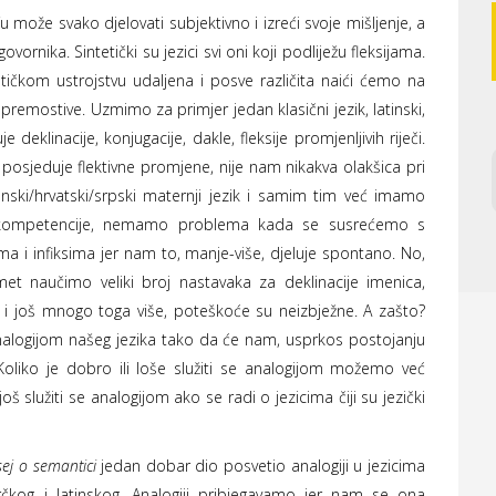
svako djelovati subjektivno i izreći svoje mišljenje, a
ornika. Sintetički su jezici svi oni koji podliježu fleksijama.
čkom ustrojstvu udaljena i posve različita naići ćemo na
emostive. Uzmimo za primjer jedan klasični jezik, latinski,
e deklinacije, konjugacije, dakle, fleksije promjenljivih riječi.
i posjeduje flektivne promjene, nije nam nikakva olakšica pri
nski/hrvatski/srpski maternji jezik i samim tim već imamo
 kompetencije, nemamo problema kada se susrećemo s
a i infiksima jer nam to, manje-više, djeluje spontano. No,
 naučimo veliki broj nastavaka za deklinacije imenica,
ivu i još mnogo toga više, poteškoće su neizbježne. A zašto?
nalogijom našeg jezika tako da će nam, usprkos postojanju
 Koliko je dobro ili loše služiti se analogijom možemo već
oš služiti se analogijom ako se radi o jezicima čiji su jezički
sej o semantici
jedan dobar dio posvetio analogiji u jezicima
rčkog i latinskog. Analogiji pribjegavamo jer nam se ona