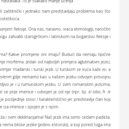
 nastavaka. To je svakako manje učenja
li zaštitnički i jednako nam predstavljaju problema kao što
a poteškoća.
avanjem
fleksije. Ona nas, naravno, vraća etimologiji, naročito
gu zahvaliti starogrčkom i latinskom na bogatstvu fleksije i
 Kakve promjene oni imaju? Budući da nemaju tipične
je morfema. Jedan od najboljih primjera aglutinativni jezici,
 primjer mađarski i turski jezik. U turskom se kuća kaže
ev
, a
evlerim
gdje nemamo kao u našem jeziku odvojen prisvojnu
nimljivo je i u rumunskom jeziku. U svim romanskim jezicima,
i se prije imenice i odvojen je od nje (npr. šp.
el lobo
, fr.
le
je posljednje slovo
l
karakteristično jer predstavlja član koji
e iza imenice i spojen je s njom.
 svim deklinacijama! Naš jezik ima
samo
sedam padeža.
i nema bliske jezike (jedino estonski), a koji pored toga ima