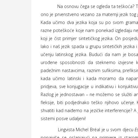
Na osnovu čega se ogleda ta teškoća? Tu može 
ono je prvenstveno vezano za maternji jezik tog gov
Kada učimo dva jezika koja su po svom gramati
razne poteškoće koje nam ponekad izgledaju nepr
koji je čist primjer sintetičkog jezika. On posjeduj
Iako i naš jezik spada u grupu sintetičkih jezika 
učenju latinskog jezika. Budući da nam je bosa
urođene sposobnosti da steknemo izvjesne
padežnim nastavcima, raznim sufiksima, prefiksim
kada učimo latinski i kada moramo da napamet
pridjeva, sve konjugacije u indikativu i konjukt
Razlog je jednostavan – ne možemo se služiti a
fleksije, biti podjednako teško njihovo učenje.
shvatiti kad naiđemo na jezičke interferencije? A j
sistemi posve udaljeni!
Lingvista Michel Bréal je u svom djecu
E
ponajviše se oslanjajući na primjere iz starog