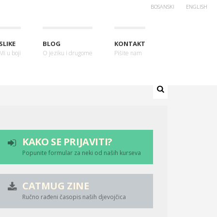
BOSANSKI
ENGLISH
SLIKE
BLOG
KONTAKT
Mi u boji
O jeziku i drugome
Pišite nam
KAKO SE PRIJAVITI?
Popunite formular za neki od naših kurseva
CATMUG ZINE
Ručno rađeni časopis naših djevojčica