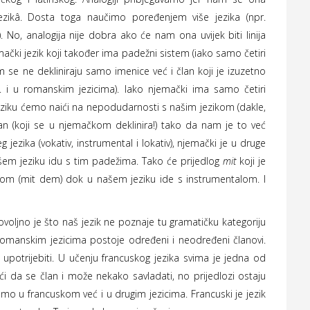
ezikâ. Dosta toga naučimo poređenjem više jezika (npr.
). No, analogija nije dobra ako će nam ona uvijek biti linija
čki jezik koji također ima padežni sistem (iako samo četiri
 se ne dekliniraju samo imenice već i član koji je izuzetno
. i u romanskim jezicima). Iako njemački ima samo četiri
jeziku ćemo naići na nepodudarnosti s našim jezikom (dakle,
lan (koji se u njemačkom deklinira!) tako da nam je to već
 jezika (vokativ, instrumental i lokativ), njemački je u druge
ašem jeziku idu s tim padežima. Tako će prijedlog
mit
koji je
vom (mit dem) dok u našem jeziku ide s instrumentalom. I
jno je što naš jezik ne poznaje tu gramatičku kategoriju
 romanskim jezicima postoje određeni i neodređeni članovi.
potrijebiti. U učenju francuskog jezika svima je jedna od
eći da se član i može nekako savladati, no prijedlozi ostaju
amo u francuskom već i u drugim jezicima. Francuski je jezik