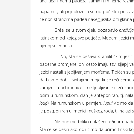
analitičan, nema padeža, samim tim nema raznih
napamet, ali prijedlozi su se od početka postavi
će npr. strancima padeži našeg jezika biti glavn
Bréal se u svom djelu pozabavio
preživlj
latinskom od kojeg sve potječe. Moderni jezici mo
njenoj vrijednosti.
No, šta se dešava s analitičkim jezicima?
padežne promjene, oni često imaju tzv. sljepljivan
jezici nastali sljepljivanjem morfema. Tipičan su
da bismo dobili sintagmu moje kuće reći ćemo
zamjenicu od imenice. To sljepljivanje riječi za
osim u rumunskom, član je anteponiran, tj. nalaz
loup
). Na rumunskom u primjeru
lupul
vidimo da 
je postponiran u imenici muškog roda, tj. nalazi s
Ne budimo toliko uplašeni težinom padeža i
Šta će se desiti ako odlučimo da učimo finski koj