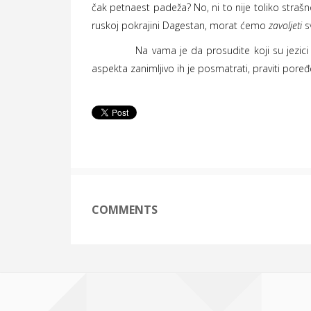
čak petnaest padeža? No, ni to nije toliko strašno.
ruskoj pokrajini Dagestan, morat ćemo
zavoljeti
s
Na vama je da prosudite koji su jezici teži – 
aspekta zanimljivo ih je posmatrati, praviti poređ
COMMENTS