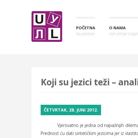
POČETNA
O NAMA
Na početak
Udruženje Lingvis
Koji su jezici teži – anali
ČETVRTAK, 28. JUNI 2012.
Vjerovatno je jedna od najvažnijih dilema svih l
Prednost ću dati sintetičkim jezicima jer iz vlasti