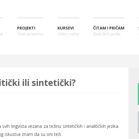
PROJEKTI
KURSEVI
ČITAM I PRIČAM
ti
Čime se bavimo
Učite s nama
Škola BHS jezika
tički ili sintetički?
ingvista vezana za težinu sintetičkih i analitičkih jezika.
tog iskustva znam da su oni teži.