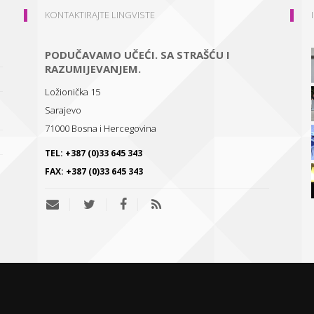
KONTAKTIRAJTE LINGVISTE
PODUČAVAMO UČEĆI. SA STRAŠĆU I
RAZUMIJEVANJEM.
Ložionička 15
Sarajevo
71000
Bosna i Hercegovina
TEL:
+387 (0)33 645 343
FAX:
+387 (0)33 645 343