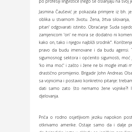
po profesiji lingvistice (nego se oslanjaju na svoj je
Jasmina Čaušević je pokazala primjere iz bh. j
oblika u stvarnom životu. Žena, žrtva silovanj
pitan' odgovarati istinito. Obraćanje Suda svjedo
zamjenicom 'on' ne mora se dodatno ni komentir
kako on, tako i njegov najbliži srodnik".
Korištenj
pravo da budu imenovane i da budu agensi. T
sigurnosnog sektora i općenito sigurnosti, moć j
'ko ima moć' i zašto i žene ne bi mogle imati 
drastično promijenio. Brigadir John Andreas Ols
sa vojnicima i postavio konkretno pitanje: trebam
dati samo zato što nemamo žene vojnike?! Ist
djelovanja.
Priča o rodno osjetljivom jeziku napokon post
otkrivamo amerike. Ostaje samo da i dalje p