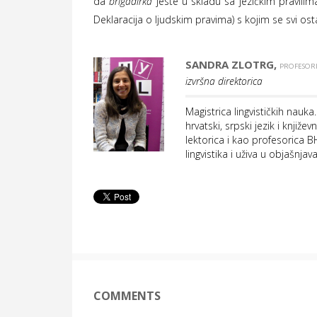
da
brigadirka
jeste u skladu sa jezičkim pravili
Deklaracija o ljudskim pravima) s kojim se svi ost
SANDRA ZLOTRG,
PROFESORI
izvršna direktorica
Magistrica lingvističkih nauk
hrvatski, srpski jezik i knjiž
lektorica i kao profesorica 
lingvistika i uživa u objašnja
COMMENTS