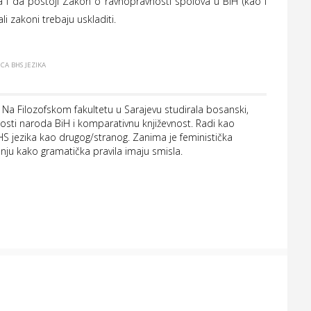
ma i da postoji Zakon o ravnopravnosti spolova u BiH (kao i
ali zakoni trebaju uskladiti.
CA BHS JEZIKA
a. Na Filozofskom fakultetu u Sarajevu studirala bosanski,
evnosti naroda BiH i komparativnu književnost. Radi kao
BHS jezika kao drugog/stranog. Zanima je feministička
vanju kako gramatička pravila imaju smisla.