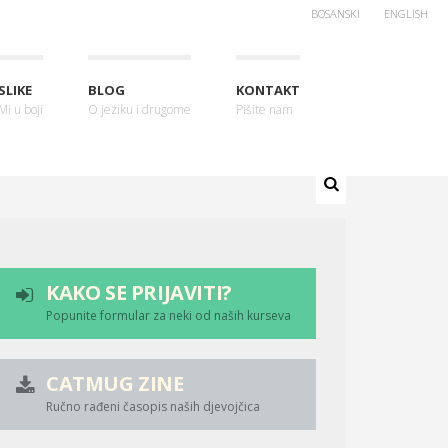
BOSANSKI
ENGLISH
SLIKE
BLOG
KONTAKT
Mi u boji
O jeziku i drugome
Pišite nam
KAKO SE PRIJAVITI?
Popunite formular za neki od naših kurseva
CATMUG ZINE
Ručno rađeni časopis naših djevojčica