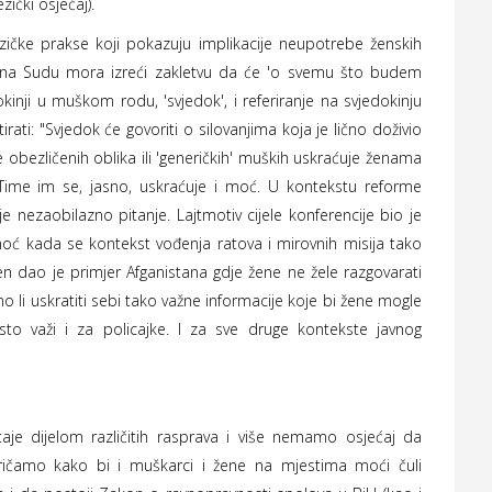
zički osjećaj).
ezičke prakse koji pokazuju implikacije neupotrebe ženskih
a, na Sudu mora izreći zakletvu da će 'o svemu što budem
kinji u muškom rodu, 'svjedok', i referiranje na svjedokinju
ati: "
Svjedok će govoriti o silovanjima koja je lično doživio
e obezličenih oblika ili 'generičkih' muških uskraćuje ženama
ime im se, jasno, uskraćuje i moć. U kontekstu reforme
e nezaobilazno pitanje. Lajtmotiv cijele konferencije bio je
moć kada se kontekst vođenja ratova i mirovnih misija tako
en dao je primjer Afganistana gdje žene ne žele razgovarati
o li uskratiti sebi tako važne informacije koje bi žene mogle
o važi i za policajke. I za sve druge kontekste javnog
aje dijelom različitih rasprava i više nemamo osjećaj da
ričamo kako bi i muškarci i žene na mjestima moći čuli