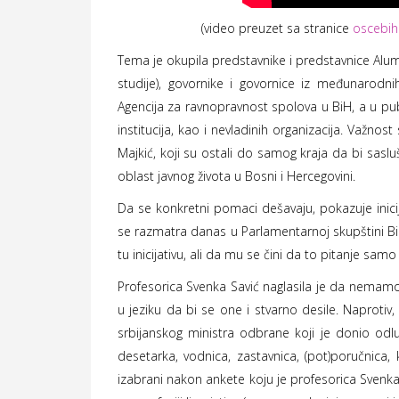
(video preuzet sa stranice
oscebih
Tema je okupila predstavnike i predstavnice Alum
studije), govornike i govornice iz međunarod
Agencija za ravnopravnost spolova u BiH, a u publ
institucija, kao i nevladinih organizacija. Važnos
Majkić, koji su ostali do samog kraja da bi saslu
oblast javnog života u Bosni i Hercegovini.
Da se konkretni pomaci dešavaju, pokazuje inici
se razmatra danas u Parlamentarnoj skupštini BiH
tu inicijativu, ali da mu se čini da to pitanje sa
Profesorica Svenka Savić naglasila je da nemamo
u jeziku da bi se one i stvarno desile. Naprotiv
srbijanskog ministra odbrane koji je donio odl
desetarka, vodnica, zastavnica, (pot)poručnica, 
izabrani nakon ankete koju je profesorica Svenka