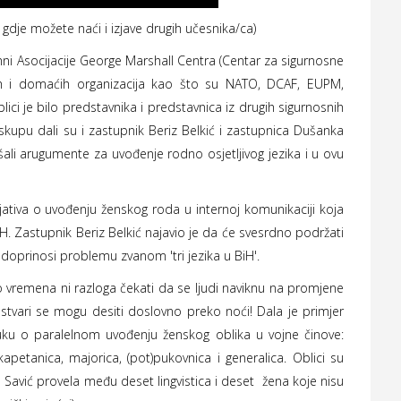
gdje možete naći i izjave drugih učesnika/ca)
ni Asocijacije George Marshall Centra (Centar za sigurnosne
nih i domaćih organizacija kao što su NATO, DCAF, EUPM,
ici je bilo predstavnika i predstavnica iz drugih sigurnosnih
t skupu dali su i zastupnik Beriz Belkić i zastupnica Dušanka
šali arugumente za uvođenje rodno osjetljivog jezika i u ovu
jativa o uvođenju ženskog roda u internoj komunikaciji koja
. Zastupnik Beriz Belkić najavio je da će svesrdno podržati
mo doprinosi problemu zvanom 'tri jezika u BiH'.
 vremena ni razloga čekati da se ljudi naviknu na promjene
, stvari se mogu desiti doslovno preko noći! Dala je primjer
uku o paralelnom uvođenju ženskog oblika u vojne činove:
kapetanica, majorica, (pot)pukovnica i generalica. Oblici su
 Savić provela među deset lingvistica i deset žena koje nisu