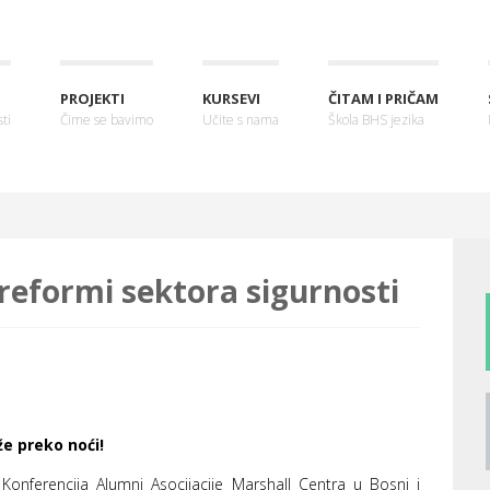
PROJEKTI
KURSEVI
ČITAM I PRIČAM
ti
Čime se bavimo
Učite s nama
Škola BHS jezika
 reformi sektora sigurnosti
e preko noći!
 Konferencija Alumni Asocijacije Marshall Centra u Bosni i