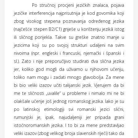
Po stručnoj procjeni jezičkih znalaca, pojava
jezičke interferencija najprisutnija je kod govornika koji
zbog visokog stepena poznavanja određenog jezika
(najčešće stepen B2/C1) griješe u korištenju jezikâ istog
ili sličnog porijekla. Takve su greške znatno manje u
jezicima koji su po svojoj strukturi udaljeni na svim
nivoima (npr. engleski i francuski, njemački i španski i
sl.). Zato i nije preporučljivo studirati dva slična jezika
jer, koliko god mogli da uživamo u njihovom učenju,
toliko nam mogu i zadati mnogo glavobolja. Za mene
bi bio veliki izazov učiti talijanski jezik. Vjerujem da bi
me te sličnosti „uvalile“ u probleme i nimalo mi ne bi
olakšale učenje još jednog romanskog jezika. Iako je su
po latinskoj etimologiji svi romanski jezici slični,
rumunjski je, ipak, najudaljeniji jer pripada grani
istočnoromanskih jezika. I to bi za mene predstavljao
veliki izazov (zbog velikog broja slavenskih riječi) tako da