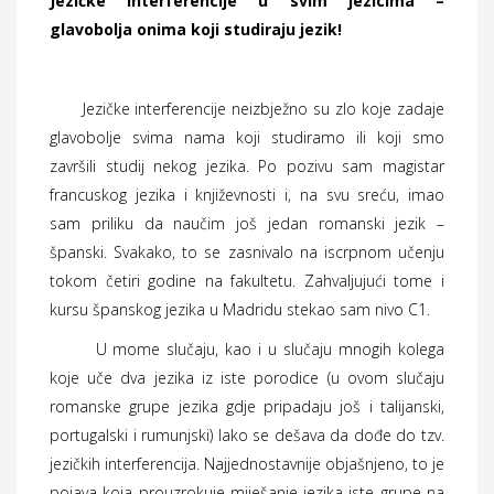
Jezičke interferencije u svim jezicima –
glavobolja onima koji studiraju jezik!
Jezičke interferencije neizbježno su zlo koje zadaje
glavobolje svima nama koji studiramo ili koji smo
završili studij nekog jezika. Po pozivu sam magistar
francuskog jezika i književnosti i, na svu sreću, imao
sam priliku da naučim još jedan romanski jezik –
španski. Svakako, to se zasnivalo na iscrpnom učenju
tokom četiri godine na fakultetu. Zahvaljujući tome i
kursu španskog jezika u Madridu stekao sam nivo C1.
U mome slučaju, kao i u slučaju mnogih kolega
koje uče dva jezika iz iste porodice (u ovom slučaju
romanske grupe jezika gdje pripadaju još i talijanski,
portugalski i rumunjski) lako se dešava da dođe do tzv.
jezičkih interferencija. Najjednostavnije objašnjeno, to je
pojava koja prouzrokuje miješanje jezika iste grupe na