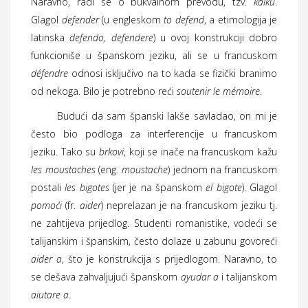
Naravno, radi se o bukvalnom prevodu, tzv.
kalku
.
Glagol
defender
(u engleskom
to defend
, a etimologija je
latinska
defendo, defendere
) u ovoj konstrukciji dobro
funkcioniše u španskom jeziku, ali se u francuskom
défendre
odnosi isključivo na to kada se fizički branimo
od nekoga. Bilo je potrebno reći
soutenir le mémoire
.
Budući da sam španski lakše savladao, on mi je
često bio podloga za interferencije u francuskom
jeziku. Tako su
brkovi
, koji se inače na francuskom kažu
les
moustaches
(eng.
moustache
) jednom na francuskom
postali
les bigotes
(jer je na španskom
el
bigote
). Glagol
pomoći
(fr.
aider
) neprelazan je na francuskom jeziku tj.
ne zahtijeva prijedlog. Studenti romanistike, vodeći se
talijanskim i španskim, često dolaze u zabunu govoreći
aider a
, što je konstrukcija s prijedlogom. Naravno, to
se dešava zahvaljujući španskom
ayudar a
i talijanskom
aiutare a
.