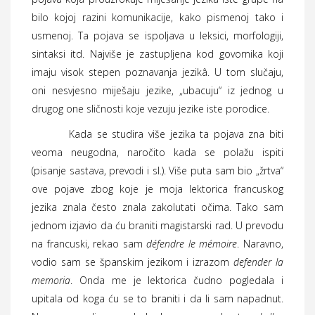
bilo kojoj razini komunikacije, kako pismenoj tako i
usmenoj. Ta pojava se ispoljava u leksici, morfologiji,
sintaksi itd. Najviše je zastupljena kod govornika koji
imaju visok stepen poznavanja jezikâ. U tom slučaju,
oni nesvjesno miješaju jezike, „ubacuju“ iz jednog u
drugog one sličnosti koje vezuju jezike iste porodice.
Kada se studira više jezika ta pojava zna biti
veoma neugodna, naročito kada se polažu ispiti
(pisanje sastava, prevodi i sl.). Više puta sam bio „žrtva“
ove pojave zbog koje je moja lektorica francuskog
jezika znala često znala zakolutati očima. Tako sam
jednom izjavio da ću braniti magistarski rad. U prevodu
na francuski, rekao sam
défendre le mémoire
. Naravno,
vodio sam se španskim jezikom i izrazom
defender la
memoria
. Onda me je lektorica čudno pogledala i
upitala od koga ću se to braniti i da li sam napadnut.