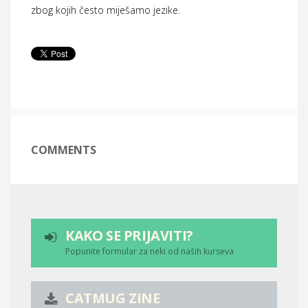
zbog kojih često miješamo jezike.
COMMENTS
KAKO SE PRIJAVITI?
Popunite formular za neki od naših kurseva
CATMUG ZINE