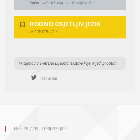
Ručno rađeni časopis naših djevojčica
RODNO OSJETLJIV JEZIK
Skinite priručnik!
Pričajmo na Twitteru! Dijelimo tekstove koje vrijedi pročitati.
Pratite nas!
NAŠI PRIJATELJI I PRIJATELJICE