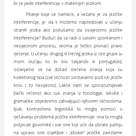
bi se javile interferencije s maternjim jezikom.
Pitanje koje se nameće, a vezano je za jezičke
interferencije, je: da li možemo napredovati u učenju
stranih jezika ako pokušamo da osvijestimo jezičke
interferencije? Budući da se radi o sasvim spontanom i
nesvjesnom procesu, veoma je teško pronaći pravo
rješenje. U učenju drugog ili trećeg jezika iz iste grupe (u
mom slučaju to bi bio talijanski ili portugalski),
oslanjamo se na dotad stečena znanja koja su
kolektivnog tipa (sve sličnosti svrstavamo pod isti jezički
krov, i to nesvjesno). Lakše nam se sporazumijevati
(laički rečeno) ako sva znanja iz fonologije, leksike i
gramatike objedinimo zahvaljujući njihovim sličnostima.
Ipak, kontrastivna lingvistika bi mogla pomoći u
rješavanju problemâ jezičke interferencije: ona bi mogla
potjecati govornike i sve one koji uče da obrate pažnju
na upravo one osjetljive i „klizave“ jezičke zavrzlame