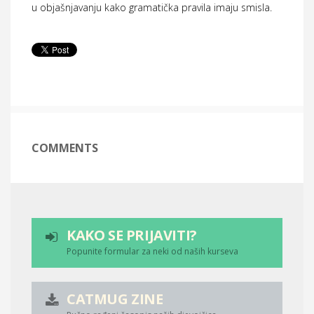
u objašnjavanju kako gramatička pravila imaju smisla.
COMMENTS
KAKO SE PRIJAVITI?
Popunite formular za neki od naših kurseva
CATMUG ZINE