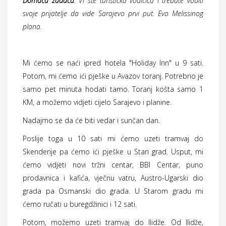
Domaća zadaća
: Vi ste turistička vodičica i trebate voditi
svoje prijatelje da vide Sarajevo prvi put. Evo Melissinog
plana.
Mi ćemo se naći ipred hotela "Holiday Inn" u 9 sati.
Potom, mi ćemo ići pješke u Avazov toranj. Potrebno je
samo pet minuta hodati tamo. Toranj košta samo 1
KM, a možemo vidjeti cijelo Sarajevo i planine.
Nadajmo se da će biti vedar i sunčan dan.
Poslije toga u 10 sati mi ćemo uzeti tramvaj do
Skenderije pa ćemo ići pješke u Stari grad. Usput, mi
ćemo vidjeti novi tržni centar, BBI Centar, puno
prodavnica i kafića, vječnu vatru, Austro-Ugarski dio
grada pa Osmanski dio grada. U Starom gradu mi
ćemo ručati u buregdžinici i 12 sati.
Potom, možemo uzeti tramvaj do Ilidže. Od Ilidže,