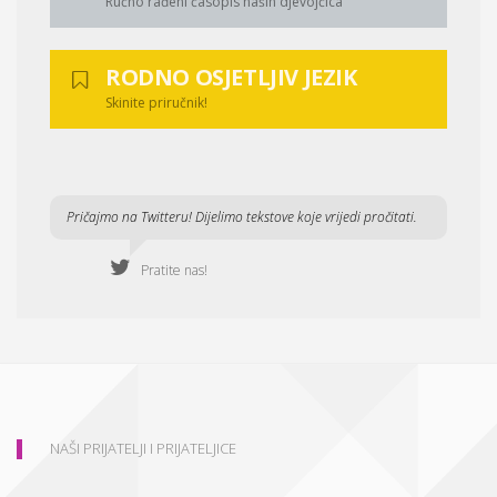
Ručno rađeni časopis naših djevojčica
RODNO OSJETLJIV JEZIK
Skinite priručnik!
Pričajmo na Twitteru! Dijelimo tekstove koje vrijedi pročitati.
Pratite nas!
NAŠI PRIJATELJI I PRIJATELJICE