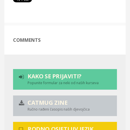
COMMENTS
KAKO SE PRIJAVITI?
Popunite formular za neki od naših kurseva
CATMUG ZINE
Ručno rađeni časopis naših djevojčica
RODNO OSJETLJIV JEZIK