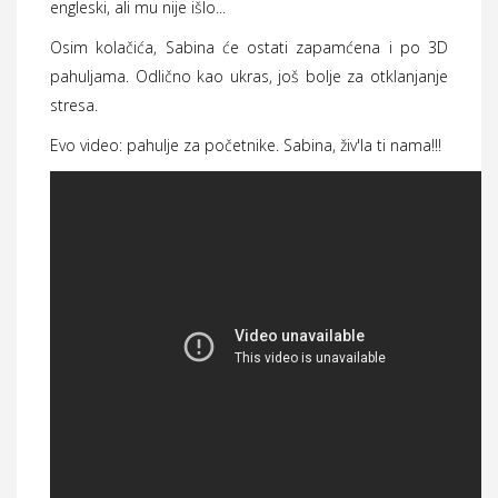
engleski, ali mu nije išlo...
Osim kolačića, Sabina će ostati zapamćena i po 3D
pahuljama. Odlično kao ukras, još bolje za otklanjanje
stresa.
Evo video: pahulje za početnike. Sabina, živ'la ti nama!!!