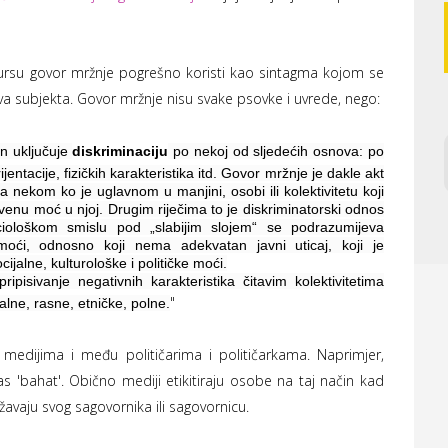
ursu govor mržnje pogrešno koristi kao sintagma kojom se
va subjekta. Govor mržnje nisu svake psovke i uvrede, nego:
n uključuje
diskriminaciju
po nekoj od sljedećih osnova: po
entacije, fizičkih karakteristika itd. Govor mržnje je dakle akt
nekom ko je uglavnom u manjini, osobi ili kolektivitetu koji
venu moć u njoj. Drugim riječima to je diskriminatorski odnos
ciološkom smislu pod „slabijim slojem“ se podrazumijeva
ne moći, odnosno koji nema adekvatan javni uticaj, koji je
cijalne, kulturološke i političke moći.
ipisivanje negativnih karakteristika čitavim kolektivitetima
"
lne, rasne, etničke, polne.
m medijima i među političarima i političarkama. Naprimjer,
nas 'bahat'. Obično mediji etikitiraju osobe na taj način kad
ažavaju svog sagovornika ili sagovornicu.