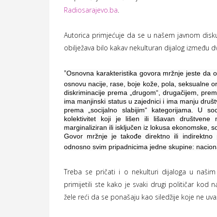
Radiosarajevo.ba
.
Autorica primjećuje da se u našem javnom disk
obilježava bilo kakav nekulturan dijalog između d
"
Osnovna karakteristika govora mržnje jeste da o
osnovu nacije, rase, boje kože, pola, seksualne orij
diskriminacije prema „drugom“, drugačijem, prema 
ima manjinski status u zajednici i ima manju društ
prema „socijalno slabijim“ kategorijama. U so
kolektivitet koji je lišen ili lišavan društve
marginaliziran ili isključen iz lokusa ekonomske, so
Govor mržnje je takođe direktno ili indirektno pr
odnosno svim pripadnicima jedne skupine: naciona
Treba se pričati i o nekulturi dijaloga u naši
primijetili ste kako je svaki drugi političar kod 
žele reći da se ponašaju kao siledžije koje ne uv