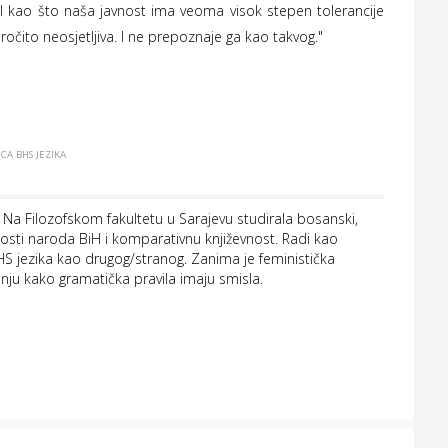
"I kao što naša javnost ima veoma visok stepen tolerancije
očito neosjetljiva. I ne prepoznaje ga kao takvog."
CA BHS JEZIKA
a. Na Filozofskom fakultetu u Sarajevu studirala bosanski,
evnosti naroda BiH i komparativnu književnost. Radi kao
BHS jezika kao drugog/stranog. Zanima je feministička
vanju kako gramatička pravila imaju smisla.