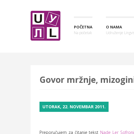
POČETNA
O NAMA
Na početak
Udruženje Lingvis
Govor mržnje, mizogini
UTORAK, 22. NOVEMBAR 2011.
Preporučujem za čitanje tekst
Nade Ler Sofronić