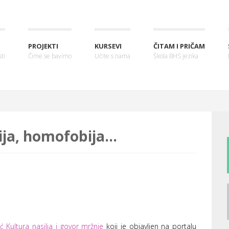
PROJEKTI
KURSEVI
ČITAM I PRIČAM
ti
Čime se bavimo
Učite s nama
Škola BHS jezika
ja, homofobija...
 Kultura nasilja i govor mržnje
koji je objavljen na portalu