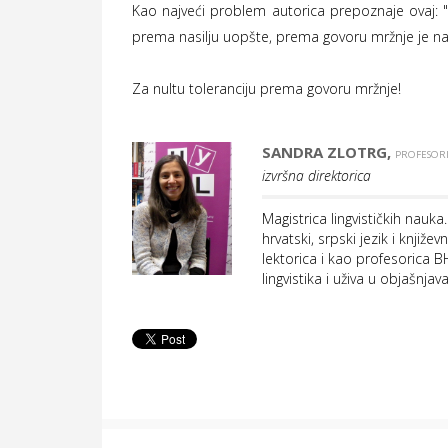
Kao najveći problem autorica prepoznaje ovaj: 
prema nasilju uopšte, prema govoru mržnje je nar
Za nultu toleranciju prema govoru mržnje!
SANDRA ZLOTRG,
PROFESORI
izvršna direktorica
Magistrica lingvističkih nauk
hrvatski, srpski jezik i knjiž
lektorica i kao profesorica 
lingvistika i uživa u objašnja