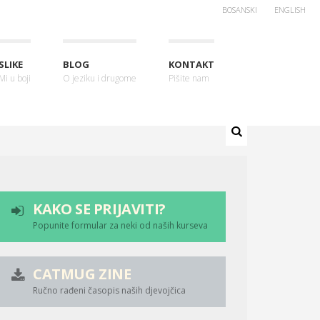
BOSANSKI
ENGLISH
SLIKE
BLOG
KONTAKT
Mi u boji
O jeziku i drugome
Pišite nam
KAKO SE PRIJAVITI?
Popunite formular za neki od naših kurseva
CATMUG ZINE
Ručno rađeni časopis naših djevojčica