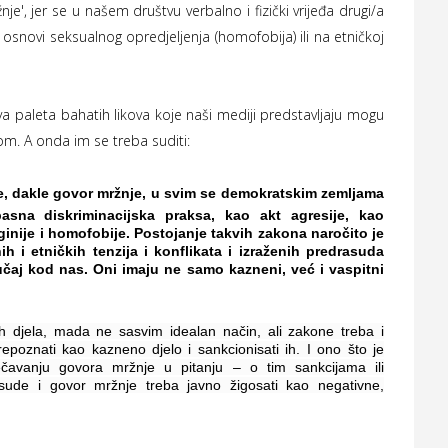
e', jer se u našem društvu verbalno i fizički vrijeđa drugi/a
a osnovi seksualnog opredjeljenja (homofobija) ili na etničkoj
sva paleta bahatih likova koje naši mediji predstavljaju mogu
om. A onda im se treba suditi:
ude, dakle govor mržnje, u svim se demokratskim zemljama
sna diskriminacijska praksa, kao akt agresije, kao
inije i homofobije. Postojanje takvih zakona naročito je
 i etničkih tenzija i konflikata i izraženih predrasuda
učaj kod nas. Oni imaju ne samo kazneni, već i vaspitni
 djela, mada ne sasvim idealan način, ali zakone treba i
repoznati kao kazneno djelo i sankcionisati ih. I ono što je
čavanju govora mržnje u pitanju – o tim sankcijama ili
sude i govor mržnje treba javno žigosati kao negativne,