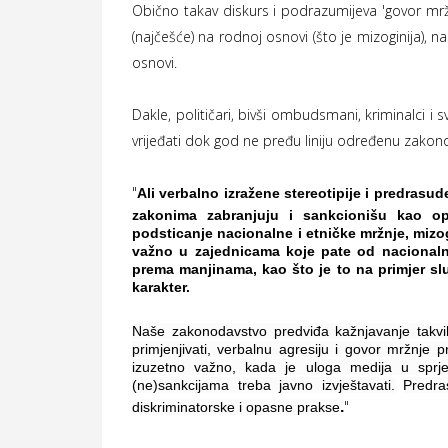
Obično takav diskurs i podrazumijeva 'govor mržnj
(najčešće) na rodnoj osnovi (što je mizoginija), n
osnovi.
Dakle, političari, bivši ombudsmani, kriminalci i 
vrijeđati dok god ne pređu liniju određenu zakon
"
Ali verbalno izražene stereotipije i predras
zakonima zabranjuju i sankcionišu kao opa
podsticanje nacionalne i etničke mržnje, mizog
važno u zajednicama koje pate od nacionalnih
prema manjinama, kao što je to na primjer sl
karakter.
Naše zakonodavstvo predviđa kažnjavanje takvih
primjenjivati, verbalnu agresiju i govor mržnje p
izuzetno važno, kada je uloga medija u sprje
(ne)sankcijama treba javno izvještavati.
Predra
"
.
diskriminatorske i opasne prakse