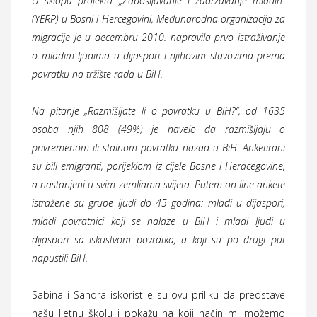
U sklopu projekta „Zapošljavanje i zadržavanje mladih“
(YERP) u Bosni i Hercegovini, Međunarodna organizacija za
migracije je u decembru 2010. napravila prvo istraživanje
o mladim ljudima u dijaspori i njihovim stavovima prema
povratku na tržište rada u BiH.
Na pitanje „Razmišljate li o povratku u BiH?“, od 1635
osoba njih 808 (49%) je navelo da razmišljaju o
privremenom ili stalnom povratku nazad u BiH. Anketirani
su bili emigranti, porijeklom iz cijele Bosne i Heracegovine,
a nastanjeni u svim zemljama svijeta. Putem on-line ankete
istražene su grupe ljudi do 45 godina: mladi u dijaspori,
mladi povratnici koji se nalaze u BiH i mladi ljudi u
dijaspori sa iskustvom povratka, a koji su po drugi put
napustili BiH.
Sabina i Sandra iskoristile su ovu priliku da predstave
našu ljetnu školu i pokažu na koji način mi možemo