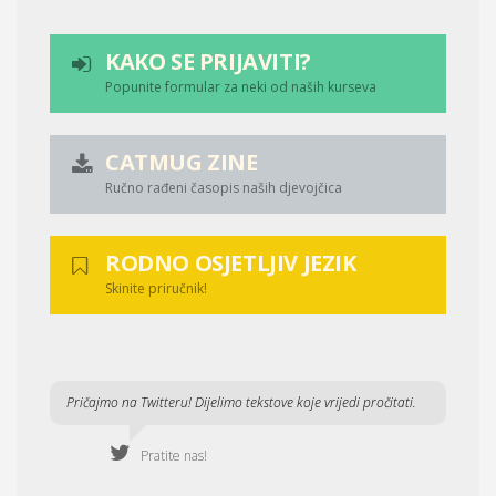
KAKO SE PRIJAVITI?
Popunite formular za neki od naših kurseva
CATMUG ZINE
Ručno rađeni časopis naših djevojčica
RODNO OSJETLJIV JEZIK
Skinite priručnik!
Pričajmo na Twitteru! Dijelimo tekstove koje vrijedi pročitati.
Pratite nas!