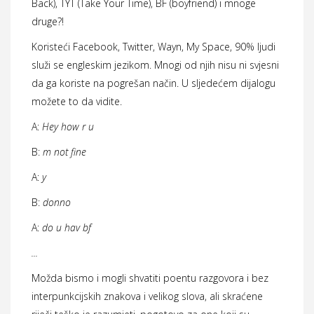
Back), TYT (Take Your Time), BF (boyfriend) i mnoge
druge?!
Koristeći Facebook, Twitter, Wayn, My Space, 90% ljudi
služi se engleskim jezikom. Mnogi od njih nisu ni svjesni
da ga koriste na pogrešan način. U sljedećem dijalogu
možete to da vidite.
A:
Hey how r u
B:
m not fine
A:
y
B:
donno
A:
do u hav bf
...
Možda bismo i mogli shvatiti poentu razgovora i bez
interpunkcijskih znakova i velikog slova, ali skraćene