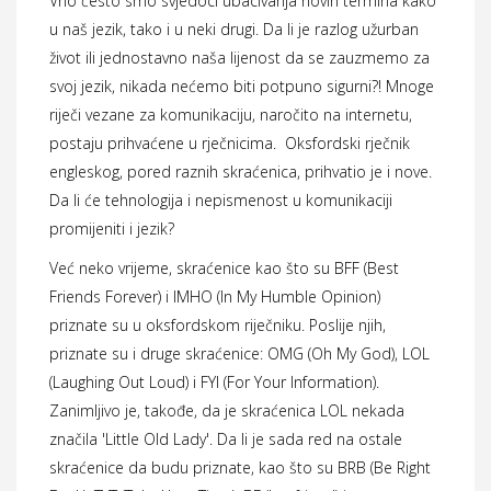
Vrlo često smo svjedoci ubacivanja novih termina kako
u naš jezik, tako i u neki drugi. Da li je razlog užurban
život ili jednostavno naša lijenost da se zauzmemo za
svoj jezik, nikada nećemo biti potpuno sigurni?! Mnoge
riječi vezane za komunikaciju, naročito na internetu,
postaju prihvaćene u rječnicima. Oksfordski rječnik
engleskog, pored raznih skraćenica, prihvatio je i nove.
Da li će tehnologija i nepismenost u komunikaciji
promijeniti i jezik?
Već neko vrijeme, skraćenice kao što su BFF (Best
Friends Forever) i IMHO (In My Humble Opinion)
priznate su u oksfordskom riječniku. Poslije njih,
priznate su i druge skraćenice: OMG (Oh My God), LOL
(Laughing Out Loud) i FYI (For Your Information).
Zanimljivo je, takođe, da je skraćenica LOL nekada
značila 'Little Old Lady'. Da li je sada red na ostale
skraćenice da budu priznate, kao što su BRB (Be Right