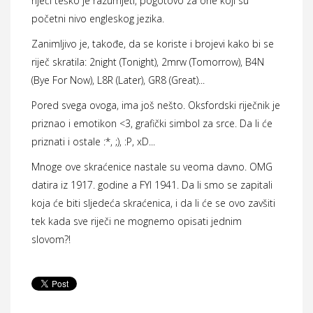
riječi teško je razumjeti, pogotovo za one koji su
početni nivo engleskog jezika.
Zanimljivo je, takođe, da se koriste i brojevi kako bi se
riječ skratila: 2night (Tonight), 2mrw (Tomorrow), B4N
(Bye For Now), L8R (Later), GR8 (Great)...
Pored svega ovoga, ima još nešto. Oksfordski riječnik je
priznao i emotikon <3, grafički simbol za srce. Da li će
priznati i ostale :*, ;), :P, xD...
Mnoge ove skraćenice nastale su veoma davno. OMG
datira iz 1917. godine a FYI 1941. Da li smo se zapitali
koja će biti sljedeća skraćenica, i da li će se ovo zavšiti
tek kada sve riječi ne mognemo opisati jednim
slovom?!