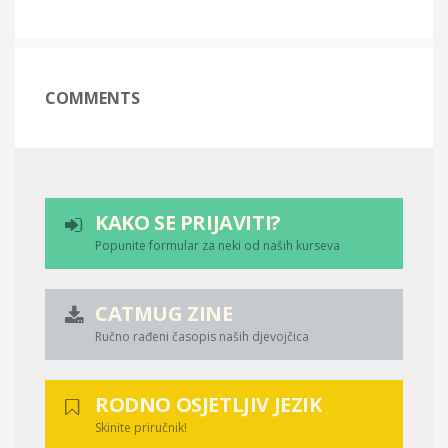
COMMENTS
KAKO SE PRIJAVITI?
Popunite formular za neki od naših kurseva
CATMUG ZINE
Ručno rađeni časopis naših djevojčica
RODNO OSJETLJIV JEZIK
Skinite priručnik!