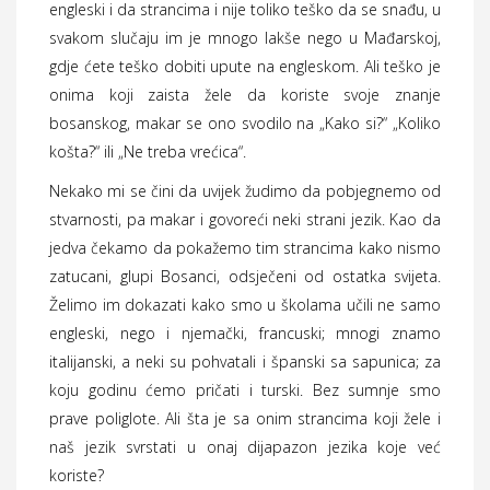
engleski i da strancima i nije toliko teško da se snađu, u
svakom slučaju im je mnogo lakše nego u Mađarskoj,
gdje ćete teško dobiti upute na engleskom. Ali teško je
onima koji zaista žele da koriste svoje znanje
bosanskog, makar se ono svodilo na „Kako si?“ „Koliko
košta?“ ili „Ne treba vrećica“.
Nekako mi se čini da uvijek žudimo da pobjegnemo od
stvarnosti, pa makar i govoreći neki strani jezik. Kao da
jedva čekamo da pokažemo tim strancima kako nismo
zatucani, glupi Bosanci, odsječeni od ostatka svijeta.
Želimo im dokazati kako smo u školama učili ne samo
engleski, nego i njemački, francuski; mnogi znamo
italijanski, a neki su pohvatali i španski sa sapunica; za
koju godinu ćemo pričati i turski. Bez sumnje smo
prave poliglote. Ali šta je sa onim strancima koji žele i
naš jezik svrstati u onaj dijapazon jezika koje već
koriste?