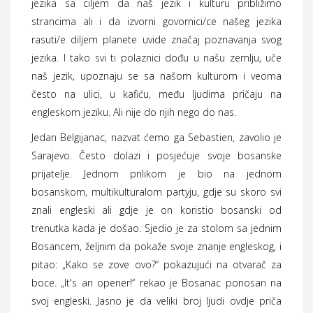
jezika sa ciljem da naš jezik i kulturu približimo
strancima ali i da izvorni govornici/ce našeg jezika
rasuti/e diljem planete uvide značaj poznavanja svog
jezika. I tako svi ti polaznici dođu u našu zemlju, uče
naš jezik, upoznaju se sa našom kulturom i veoma
često na ulici, u kafiću, među ljudima pričaju na
engleskom jeziku. Ali nije do njih nego do nas.
Jedan Belgijanac, nazvat ćemo ga Sebastien, zavolio je
Sarajevo. Često dolazi i posjećuje svoje bosanske
prijatelje. Jednom prilikom je bio na jednom
bosanskom, multikulturalom partyju, gdje su skoro svi
znali engleski ali gdje je on koristio bosanski od
trenutka kada je došao. Sjedio je za stolom sa jednim
Bosancem, željnim da pokaže svoje znanje engleskog, i
pitao: „Kako se zove ovo?“ pokazujući na otvarač za
boce. „It's an opener!“ rekao je Bosanac ponosan na
svoj engleski. Jasno je da veliki broj ljudi ovdje priča