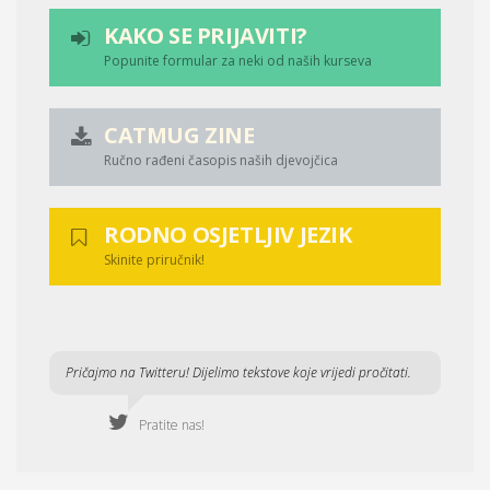
KAKO SE PRIJAVITI?
Popunite formular za neki od naših kurseva
CATMUG ZINE
Ručno rađeni časopis naših djevojčica
RODNO OSJETLJIV JEZIK
Skinite priručnik!
Pričajmo na Twitteru! Dijelimo tekstove koje vrijedi pročitati.
Pratite nas!