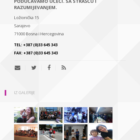
PODUČAVAMO UČEĆI. SA STRAŠĆU I
RAZUMIJEVANJEM.
Ložionička 15
Sarajevo
71000
Bosna i Hercegovina
TEL:
+387 (0)33 645 343
FAX:
+387 (0)33 645 343
IZ GALERIJE