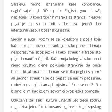
Sarajevu. Vidno iznervirana kaže konobarica,
naglašavajući: „I DO speak English, you know!“,
naplaćuje 10 konvertibilnih maraka za stranca i njegove
prijatelje koji su tu radili zadaću za sljedeći dan
intenzivnih časova bosanskog jezika.
Sjedim u autu i vozim se sa kolegicom s posla koja
kaže kako je upoznala strankinju i kako ponekad imaju
nesporazuma zbog jezika i kako strankinja treba što
prije da nauči naš jezik. Kaže moja kolegica kako ona i
njeno društvo cijene pokušaje strankinje da priča
bosanski „al' brate ne da nam se toliko peglati s njom.“
Ali „jadnoj“ strankinji se da peglati sa našim padežima,
rodovima, zamjenicama, brojevima i čim sve ne. Zašto
bismo joj mi kao izvorni govornici ovog jezika pomogli?
Udruženje za jezik i kulturu Lingvisti već treću godinu
organizira ljetnu školu bosanskog, hrvatskog i srpskog