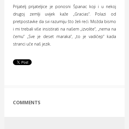
Prijatelj prijateljice je ponosni Španac koji i u nekoj
drugoj zemlji uvijek kaže „Gracias“. Polazi od
pretpostavke da svi razumiju što želi reći. Možda bismo
i mi trebali više insistirati na našem „izvolite“, „nema na
čemu“ „Sve je deset maraka“, „to je vadičep“ kada
stranci uče naš jezik.
COMMENTS